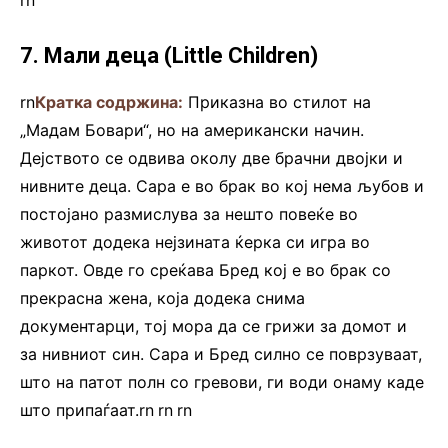
7. Мали деца (Little Children)
rn
Кратка содржина:
Приказна во стилот на
„Мадам Бовари“, но на американски начин.
Дејството се одвива околу две брачни двојки и
нивните деца. Сара е во брак во кој нема љубов и
постојано размислува за нешто повеќе во
животот додека нејзината ќерка си игра во
паркот. Овде го среќава Бред кој е во брак со
прекрасна жена, која додека снима
документарци, тој мора да се грижи за домот и
за нивниот син. Сара и Бред силно се поврзуваат,
што на патот полн со гревови, ги води онаму каде
што припаѓаат.rn
.
rn
rn