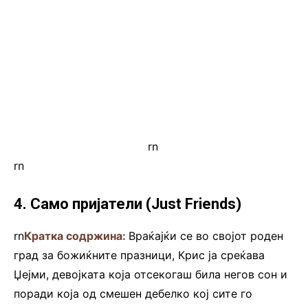
rn
.
rn
4. Само пријатели (Just Friends)
rn
Кратка содржина:
Враќајќи се во својот роден
град за божиќните празници, Крис ја среќава
Џејми, девојката која отсекогаш била негов сон и
поради која од смешен дебелко кој сите го