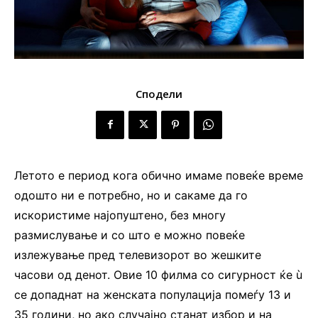
Сподели
Летото е период кога обично имаме повеќе време
одошто ни е потребно, но и сакаме да го
искористиме најопуштено, без многу
размислување и со што е можно повеќе
излежување пред телевизорот во жешките
часови од денот. Овие 10 филма со сигурност ќе ù
се допаднат на женската популација помеѓу 13 и
35 години, но ако случајно станат избор и на