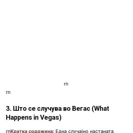
rn
.
rn
3. Што се случува во Вегас (What
Happens in Vegas)
rn
Кратка содржина:
Една случајно настаната