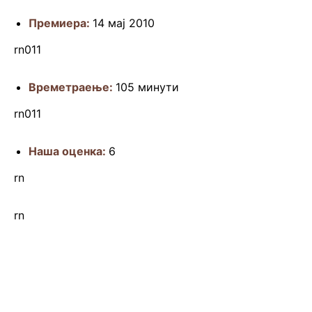
Премиера:
14 мај 2010
rn011
Времетраење:
105 минути
rn011
Наша оценка:
6
rn
rn