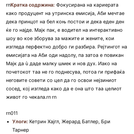
rn
Кратка содржина:
Фокусирана на кариерата
како продуцент на утринска емисија, Аби мечтае
дека принцот на бел коњ постои и дека еден ден
ќе го најде. Мајк пак, е водител на интерактивно
шоу во кое зборува за мажите и жените, кои
изгледа перфектно добро ги разбира. Рејтингот на
емисијата на Аби оди надолу, па затоа е повикан
Мајк да ù даде малку шмек и нов дух. Иако на
почетокот таа не го поднесува, потоа ги прифаќа
неговите совети со цел да го освои нејзиниот
сосед, кој изгледа како да е она што таа целиот
живот го чекала.rn
.
rn
rn011
Улоги:
Кетрин Хајгл, Жерард Батлер, Бри
Тарнер