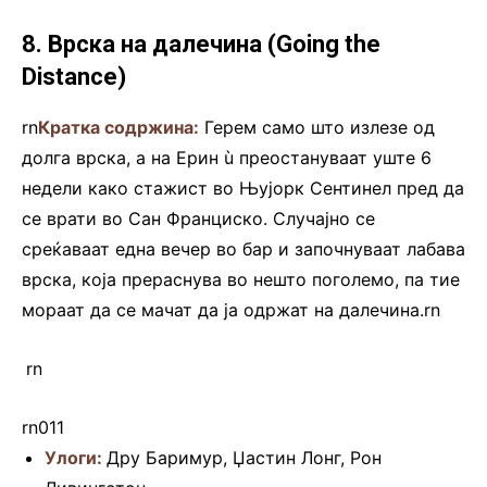
8. Врска на далечина (Going the
Distance)
rn
Кратка содржина:
Герем само што излезе од
долга врска, а на Ерин ù преостануваат уште 6
недели како стажист во Њујорк Сентинел пред да
се врати во Сан Франциско. Случајно се
среќаваат една вечер во бар и започнуваат лабава
врска, која прераснува во нешто поголемо, па тие
мораат да се мачат да ја одржат на далечина.rn
.rn.
.
rn
rn011
Улоги:
Дру Баримур, Џастин Лонг, Рон