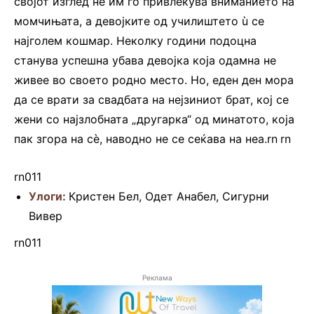
својот изглед не им го привлекува вниманието на
момчињата, а девојките од училиштето ù се
најголем кошмар. Неколку години подоцна
станува успешна убава девојка која одамна не
живее во своето родно место. Но, еден ден мора
да се врати за свадбата на нејзиниот брат, кој се
жени со најзлобната „другарка“ од минатото, која
пак згора на сè, наводно не се сеќава на неа.rn
.
rn
rn011
Улоги:
Кристен Бел, Одет Анабел, Сигурни
Вивер
rn011
Реклама