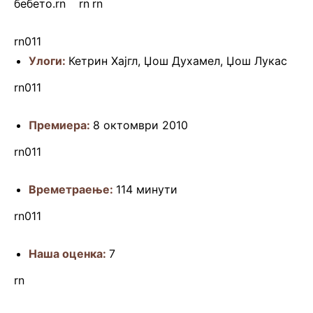
бебето.rn
.rn
rn
rn
rn011
Улоги:
Кетрин Хајгл, Џош Духамел, Џош Лукас
rn011
Премиера:
8 октомври 2010
rn011
Времетраење:
114 минути
rn011
Наша оценка:
7
rn