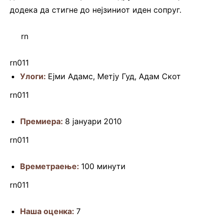
додека да стигне до нејзиниот иден сопруг.
.rn
.
rn
rn011
Улоги:
Ејми Адамс, Метју Гуд, Адам Скот
rn011
Премиера:
8 јануари
2010
rn011
Времетраење:
100 минути
rn011
Наша оценка:
7