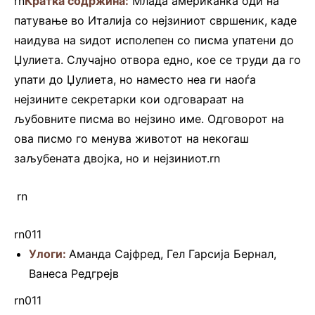
rn
Кратка содржина:
Млада американка оди на
патување во Италија со нејзиниот свршеник, каде
наидува на ѕидот исполепен со писма упатени до
Џулиета. Случајно отвора едно, кое се труди да го
упати до Џулиета, но наместо неа ги наоѓа
нејзините секретарки кои одговараат на
љубовните писма во нејзино име. Одговорот на
ова писмо го менува животот на некогаш
заљубената двојка, но и нејзиниот.rn
.
.
rn
rn011
Улоги:
Аманда Сајфред, Гел Гарсија Бернал,
Ванеса Редгрејв
rn011