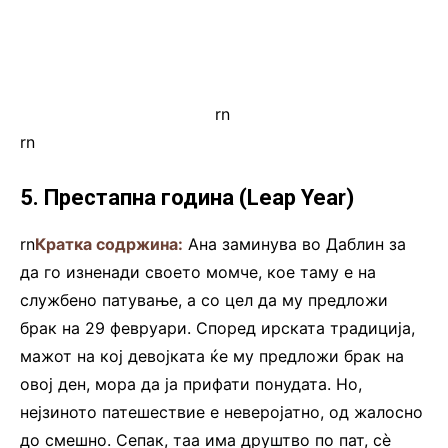
rn
.
rn
5. Престапна година (Leap Year)
rn
Кратка содржина:
Ана заминува во Даблин за
да го изненади своето момче, кое таму е на
службено патување, а со цел да му предложи
брак на 29 февруари. Според ирската традиција,
мажот на кој девојката ќе му предложи брак на
овој ден, мора да ја прифати понудата. Но,
нејзиното патешествие е неверојатно, од жалосно
до смешно. Сепак, таа има друштво по пат, сè