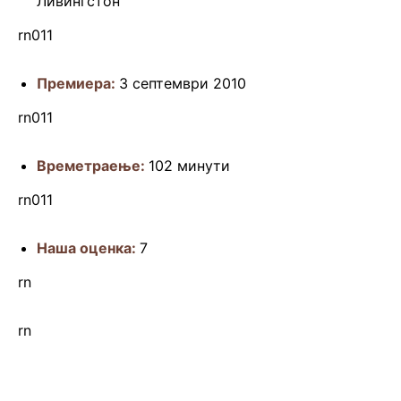
Ливингстон
rn011
Премиера:
3 септември 2010
rn011
Времетраење:
102 минути
rn011
Наша оценка:
7
rn
rn