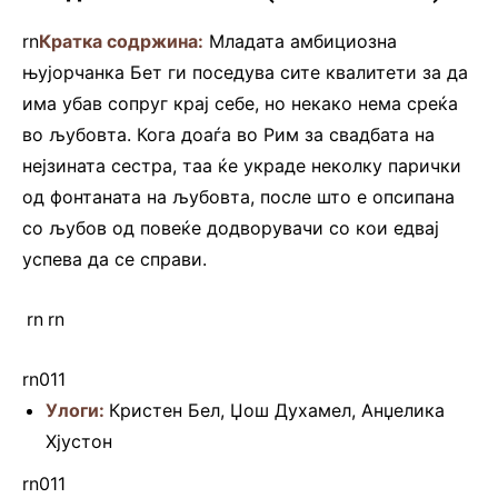
rn
Кратка содржина:
Младата амбициозна
њујорчанка Бет ги поседува сите квалитети за да
има убав сопруг крај себе, но некако нема среќа
во љубовта. Кога доаѓа во Рим за свадбата на
нејзината сестра, таа ќе украде неколку парички
од фонтаната на љубовта, после што е опсипана
со љубов од повеќе додворувачи со кои едвај
успева да се справи.
.
rn
.
rn
rn011
Улоги:
Кристен Бел, Џош Духамел, Анџелика
Хјустон
rn011