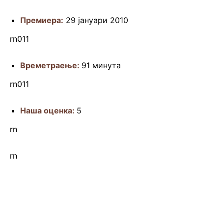
Премиера:
29 јануари 2010
rn011
Времетраење:
91 минута
rn011
Наша оценка:
5
rn
rn