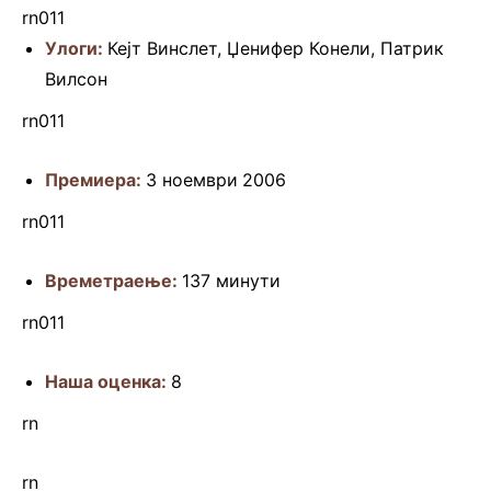
rn011
Улоги:
Кејт Винслет, Џенифер Конели, Патрик
Вилсон
rn011
Премиера:
3 ноември
2006
rn011
Времетраење:
137 минути
rn011
Наша оценка:
8
rn
rn