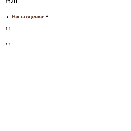
rn011
Наша оценка:
8
rn
rn