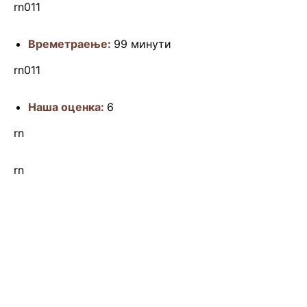
rn011
Времетраење:
99 минути
rn011
Наша оценка:
6
rn
rn