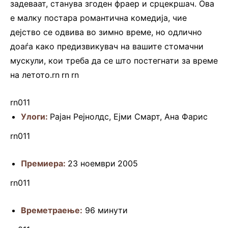
задеваат, станува згоден фраер и срцекршач. Ова
е малку постара романтична комедија, чие
дејство се одвива во зимно време, но одлично
доаѓа како предизвикувач на вашите стомачни
мускули, кои треба да се што постегнати за време
на летото.rn
.
rn
.
rn
rn011
Улоги:
Рајан Рејнолдс, Ејми Смарт, Ана Фарис
rn011
Премиера:
23 ноември
2005
rn011
Времетраење:
96 минути