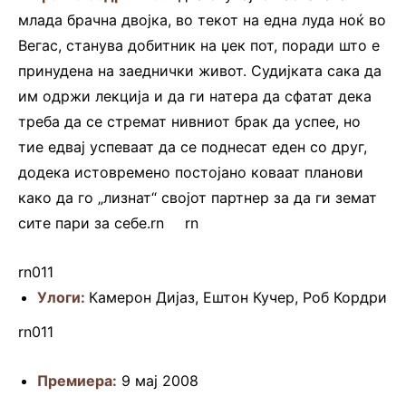
млада брачна двојка, во текот на една луда ноќ во
Вегас, станува добитник на џек пот, поради што е
принудена на заеднички живот. Судијката сака да
им одржи лекција и да ги натера да сфатат дека
треба да се стремат нивниот брак да успее, но
тие едвај успеваат да се поднесат еден со друг,
додека истовремено постојано коваат планови
како да го „лизнат“ својот партнер за да ги земат
сите пари за себе.rn
.rn.
rn
rn011
Улоги:
Камерон Дијаз, Ештон Кучер, Роб Кордри
rn011
Премиера:
9 мај 2008