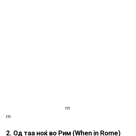
rn
.
rn
2. Од таа ноќ во Рим (When in Rome)