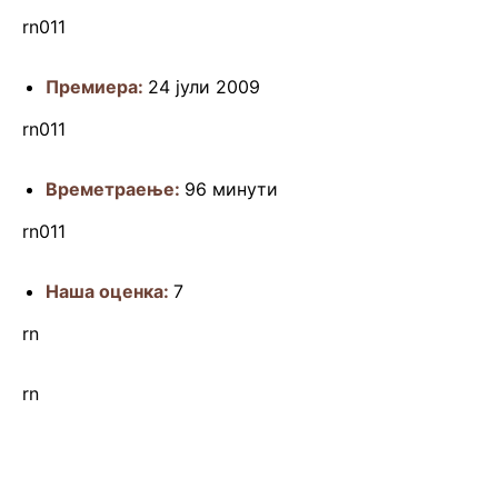
rn011
Премиера:
24 јули 2009
rn011
Времетраење:
96 минути
rn011
Наша оценка:
7
rn
rn