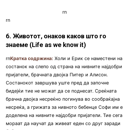
rn
.
rn
6. Животот, онаков каков што го
знаеме (Life as we know it)
rn
Кратка содржина:
Холи и Ерик се наместени на
состанок на слепо од страна на нивните најдобри
пријатели, брачната двојка Питер и Алисон.
Состанокот завршува уште пред да започне
бидејќи тие не можат да се поднесат. Среќната
брачна двојка несреќно погинува во сообраќајна
несреќа, а грижата за нивното бебенце Софи им е
доделена на нивните најдобри пријатели. Тие сега
мораат да научат да живеат еден со друг заради