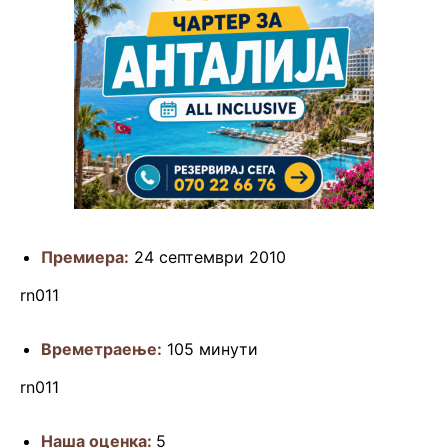
Премиера:
24 септември 2010
rn011
Времетраење:
105 минути
rn011
Наша оценка:
5