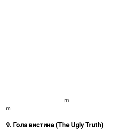
rn
.
rn
9. Гола вистина (The Ugly Truth)