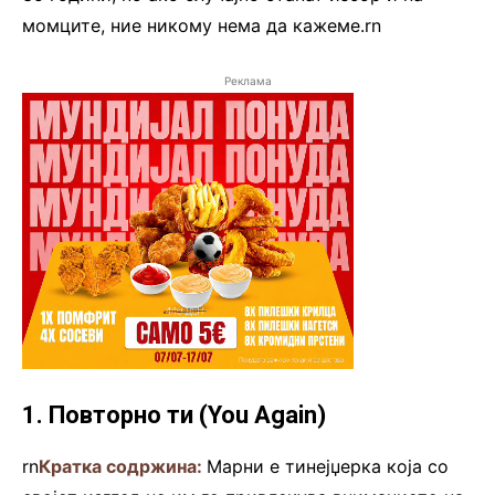
момците, ние никому нема да кажеме.rn
Реклама
1. Повторно ти (You Again)
rn
Кратка содржина:
Марни е тинејџерка која со