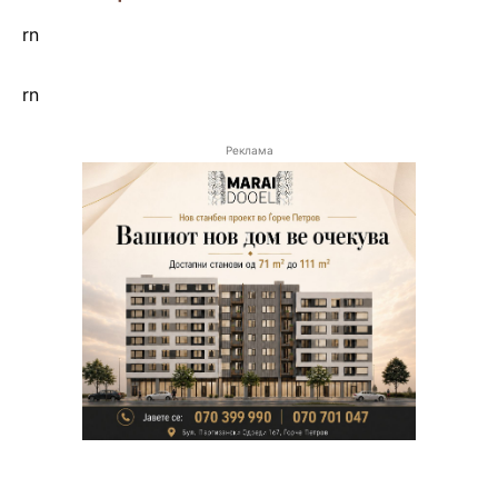
rn
rn
Реклама