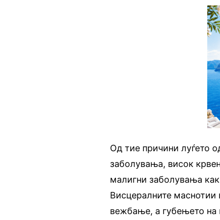
Од тие причини луѓето о
заболувања, висок крвен
малигни заболувања как
Висцералните маснотии в
вежбање, а губењето на 