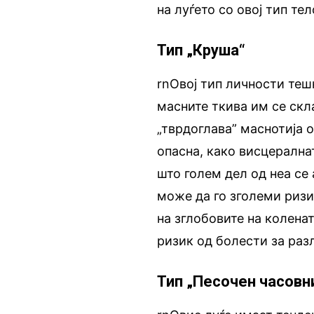
на луѓето со овој тип тел
Тип „Круша“
rnОвој тип личности теш
масните ткива им се скл
„тврдоглава” маснотија о
опасна, како висцерална
што голем дел од неа се 
може да го зголеми риз
на зглобовите на колена
ризик од болести за разл
Тип „Песочен часовн