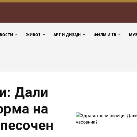
ВОСТИ
ЖИВОТ
АРТ И ДИЗАЈН
ФИЛМ И ТВ
МУ
и: Дали
орма на
 песочен