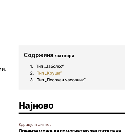
Содржина
/затвори
Тип „Јаболко“
ми.
Тип „Круша“
Тип „Песочен часовник“
Најново
Здравје и фитнес
Оревите може да помогнат во заштитата на