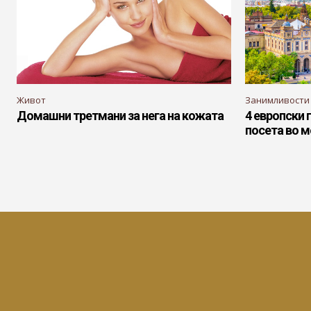
Живот
Занимливости
Домашни третмани за нега на кожата
4 европски 
посета во 