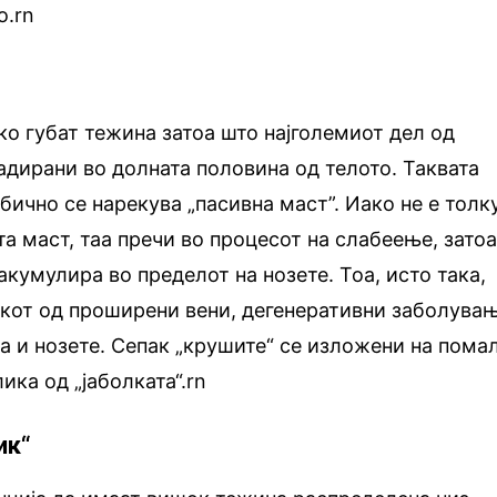
о.rn
ко губат тежина затоа што најголемиот дел од
адирани во долната половина од телото. Таквата
бично се нарекува „пасивна маст”. Иако не е толк
та маст, таа пречи во процесот на слабеење, зато
акумулира во пределот на нозете. Тоа, исто така,
икот од проширени вени, дегенеративни заболува
та и нозете. Сепак „крушите“ се изложени на пома
ика од „јаболката“.rn
ик“