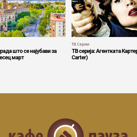
ТВ Серии
града што се најубави за
ТВ серија: Агентката Карте
месец март
Carter)