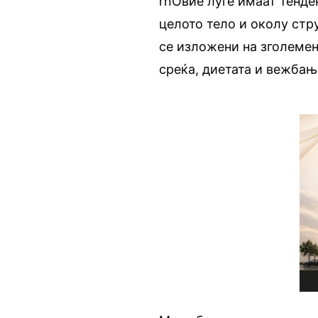
rnОвие луѓе имаат тенде
целото тело и околу стр
се изложени на зголемен
среќа, диетата и вежбањ