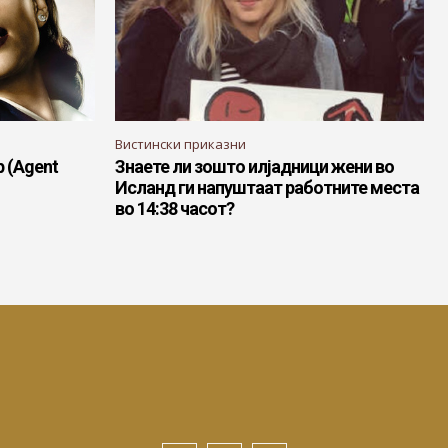
Вистински приказни
р (Agent
Знаете ли зошто илјадници жени во
Исланд ги напуштаат работните места
во 14:38 часот?