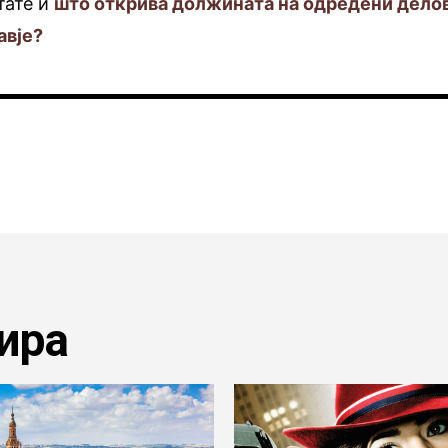
тате и
што открива должината на одредени дело
авје?
ира