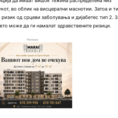
нција да имаат вишок тежина распределена низ
укот, во облик на висцерални маснотии. Затоа и т
 ризик од срцеви заболувања и дијабетес тип 2. З
ето може да ги намалат здравствените ризици.
Реклама