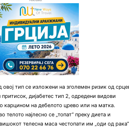
Реклама
д овој тип се изложени на зголемен ризик од срце
 притисок, дијабетес тип 2, одредени видови
о карцином на дебелото црево или на матка.
о телото најлесно се „топат“ преку диета и
вишокот телесна маса честопати им „оди од рака