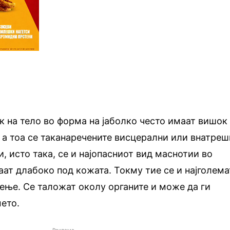
к на тело во форма на јаболко често имаат вишок
 а тоа се таканаречените висцерални или внатре
, исто така, се и најопасниот вид маснотии во
аат длабоко под кожата. Токму тие се и најголема
ење. Се таложат околу органите и може да ги
мето.