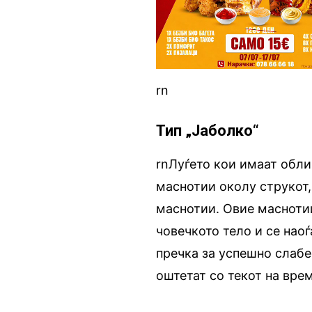
rn
Тип „Јаболко“
rnЛуѓето кои имаат обли
маснотии околу струкот,
маснотии. Овие маснотии
човечкото тело и се наоѓ
пречка за успешно слабе
оштетат со текот на вре