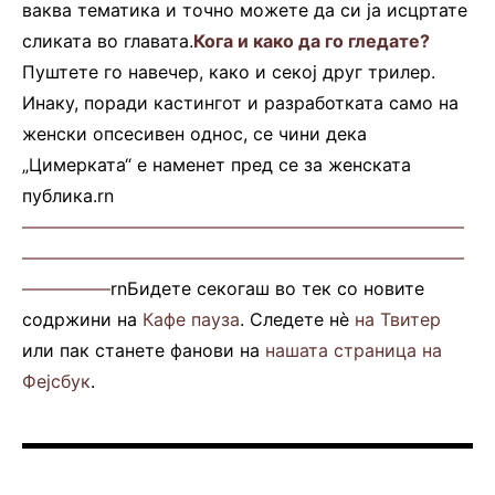
ваква тематика и точно можете да си ја исцртате
сликата во главата.
Кога и како да го гледате?
Пуштете го навечер, како и секој друг трилер.
Инаку, поради кастингот и разработката само на
женски опсесивен однос, се чини дека
„Цимерката“ е наменет пред се за женската
публика.
rn
—————————————————————————
—————————————————————————
—————
rnБидете секогаш во тек со новите
содржини на
Кафе пауза
. Следете нè
на Твитер
или пак станете фанови на
нашата страница на
Фејсбук
.