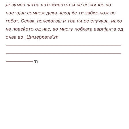
делумно затоа што животот и не се живее во
постојан сомнеж дека некој ќе ти забие нож во
грбот. Сепак, понекогаш и тоа ни се случува, иако
на повеќето од нас, во многу поблага варијанта од
онаа во „Цимерката“.rn
—————————————————————————
—————————————————————————
——————
rn