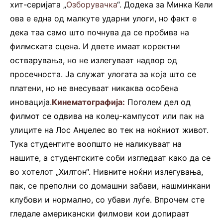
хит-серијата „
Озборувачка
“. Додека за Минка Кели
ова е една од малкуте ударни улоги, но факт е
дека таа само што почнува да се пробива на
филмската сцена. И двете имаат коректни
остварувања, но не излегуваат надвор од
просечноста. Ја служат улогата за која што се
платени, но не внесуваат никаква особена
иновација.
Кинематографија:
Поголем дел од
филмот се одвива на колеџ-кампусот или пак на
улиците на Лос Анџелес во тек на ноќниот живот.
Тука студентите воопшто не наликуваат на
нашите, а студентските соби изгледаат како да се
во хотелот „Хилтон“. Нивните ноќни излегувања,
пак, се преполни со домашни забави, нашминкани
клубови и нормално, со убави луѓе. Впрочем сте
гледале американски филмови кои допираат