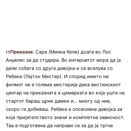
rn
Приказна:
Сара (Минка Кели) доаѓа во Лос
Анџелес за да студира. Во интернатот мора да ја
дели собата со друга девојка и се вселува со
Ребека (Лејтон Мистер). И според името на
филмот не е голема мистерија дека вистинскиот
центар на приказната е цимерката во која уште на
стартот бараш црни дамки и… многу од нив,
скоро ги добиваш. Ребека е опсесивна девојка за
која пријателството значи и комплетна зависност.
Таа е подготвена да направи се за да ја тргне