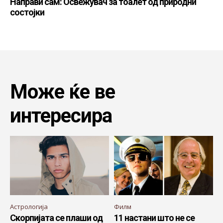
Направи сам: Освежувач за тоалет од природни
состојки
Може ќе ве
интересира
Астрологија
Филм
Скорпијата се плаши од
11 настани што не се