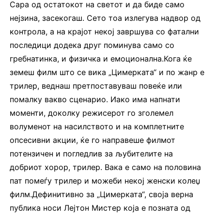
Сара од остатокот на светот и да биде само
нејзина, засекогаш. Сето тоа излегува надвор од
контрола, а на крајот некој завршува со фатални
последици додека друг поминува само со
гребнатинка, и физичка и емоционална.Кога ќе
земеш филм што се вика „Цимерката“ и по жанр е
трилер, веднаш претпоставуваш повеќе или
помалку вакво сценарио. Иако има напнати
моменти, доколку режисерот го зголемел
волуменот на насилството и на комплетните
опсесивни акции, ќе го направеше филмот
потензичен и погледлив за љубителите на
добриот хорор, трилер. Вака е само на половина
пат помеѓу трилер и можеби некој женски колеџ
филм.Дефинитивно за „Цимерката“, своја верна
публика носи Лејтон Мистер која е позната од