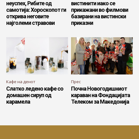
неуспех, Рибите од
вистинити иако се
самотија: Хороскопот ги
прикажани во филмови
открива неговите
базирани на вистински
најголеми стравови
приказни
Кафе на денот
Прес
Слатко ледено кафе со
Почна Новогодишниот
домашен сируп од
караван на Фондацијата
карамела
Телеком за Македонија