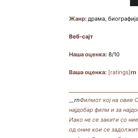
Жанр:
драма, биографиј
Веб-сaјт
Наша оценка
:
8/10
Ваша оценка:
[ratings]
rn
___________________________
__
rn
Филмот кој на овие 
најдобар филм и за најд
Иако не се закити со ни
од оние кои се задолжит