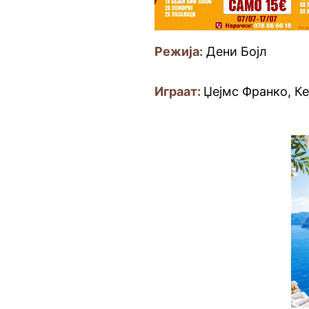
Режија:
Дени Бојл
Играат:
Џејмс Франко, К