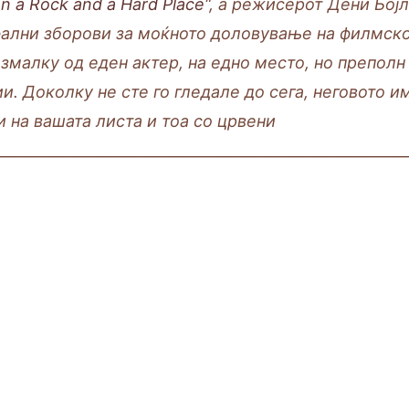
 a Rock and a Hard Place
“, а режисерот Дени Бој
ални зборови за моќното доловување на филмск
змалку од еден актер, на едно место, но преполн
и. Доколку не сте го гледале до сега, неговото и
и на вашата листа и тоа со црвени
________________________________________________________