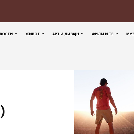
ВОСТИ
ЖИВОТ
АРТ И ДИЗАЈН
ФИЛМ И ТВ
МУ
)