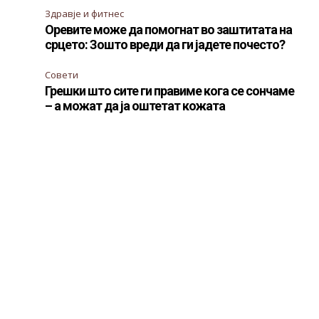
Здравје и фитнес
Оревите може да помогнат во заштитата на
срцето: Зошто вреди да ги јадете почесто?
Совети
Грешки што сите ги правиме кога се сончаме
– а можат да ја оштетат кожата