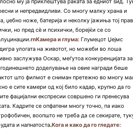
лосно му ја приклештува раката за едниот ѕид. Ту
ресни и непредвидливи. Со многу малку храна и
а, џебно ноже, батерија и неколку јажиња тој пра
чки, но пред сè и психички, борејќи се со
алуцинации.
rn
Камера и глума:
Глумецот Џејмс
дигра улогата на животот, но можеби во лоша
ивно заслужува Oскар, меѓутоа конкуренцијата за
а годинешнето доделување на овие награди беше
фактот што филмот е сниман претежно во многу ма
но е сите камери од кој било кадар, крупно да го
оите фацијални експресии совршено ги пренесува
ата. Кадрите се опфатени многу точно, па иако
рофобичен, воопшто не треба да се секирате, тук
будата и напнатоста
.
Кога и како да го гледате: