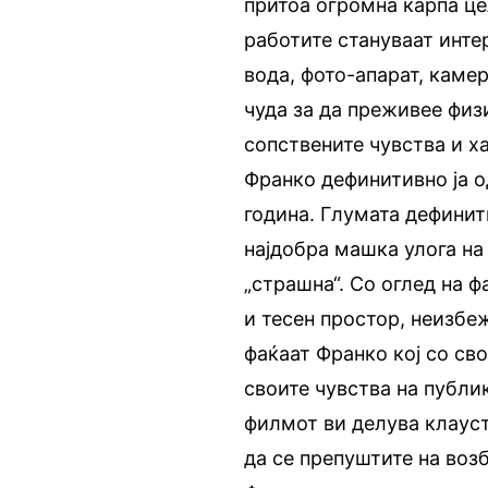
притоа огромна карпа це
работите стануваат инте
вода, фото-апарат, камер
чуда за да преживее физи
сопствените чувства и х
Франко дефинитивно ја о
година. Глумата дефинит
најдобра машка улога н
„страшна“. Со оглед на 
и тесен простор, неизбеж
фаќаат Франко кој со св
своите чувства на публик
филмот ви делува клауст
да се препуштите на воз