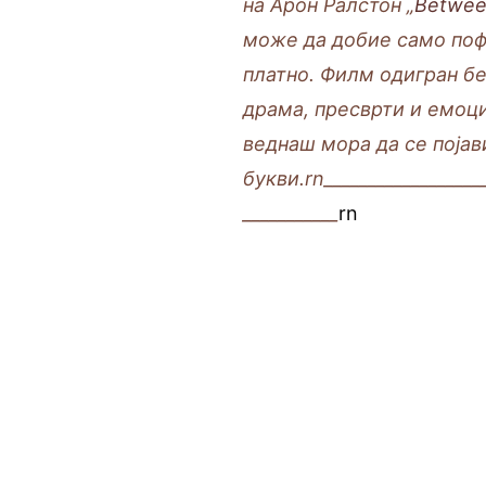
на Арон Ралстон „
Between
може да добие само поф
платно. Филм одигран бе
драма, пресврти и емоци
веднаш мора да се појав
букви.rn
__________________
___________
rn