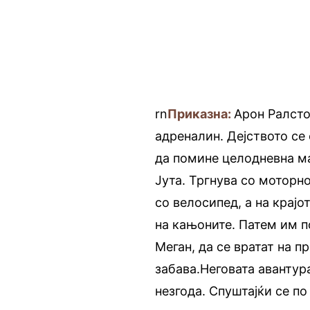
rn
Приказна:
Арон Ралсто
адреналин. Дејството се
да помине целодневна м
Јута. Тргнува со моторн
со велосипед, а на крај
на кањоните. Патем им п
Меган, да се вратат на п
забава.
Неговата авантур
незгода. Спуштајќи се по