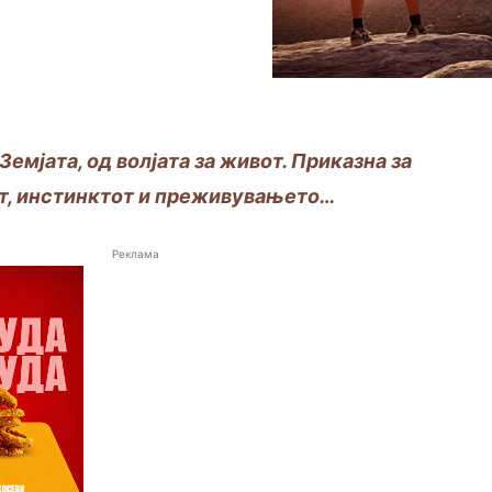
емјата, од волјата за живот. Приказна за
т, инстинктот и преживувањето…
Реклама