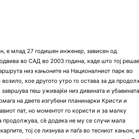
н, е млад 27 годишен инженер, зависен од
 одвива во САД во 2003 година, каде што тој реша
аршрута низ кањоните на Националниот парк во
о возило, кое другото утро го остава за да продол
от завршува пеш уживајќи низ дивината и убавинат
омага на двете изгубени планинарки Кристи и
равиот пат, но моментот го користи и за малку
а продолжува, сè додека не му се случи мала
 карпите, тој се лизнува и паѓа во тесниот кањон, 