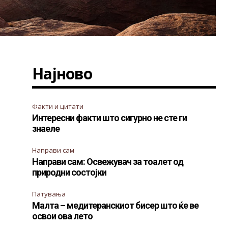
Најново
Факти и цитати
Интересни факти што сигурно не сте ги
знаеле
Направи сам
Направи сам: Освежувач за тоалет од
природни состојки
Патувања
Малта – медитеранскиот бисер што ќе ве
освои ова лето