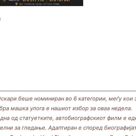
а
________________________________________________________
Оскари беше номиниран во 6 категории, меѓу кои 
обра машка улога е нашиот избор за оваа недела.
една од статуетките, автобиографскиот филм е ед
елни за гледање. Адаптиран е според биографија