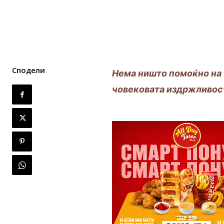
Сподели
Нема ништо помоќно на З
човековата издржливос