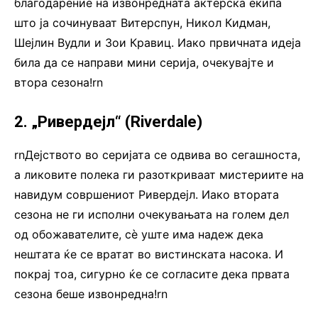
благодарение на извонредната актерска екипа
што ја сочинуваат Витерспун, Никол Кидман,
Шејлин Вудли и Зои Кравиц. Иако првичната идеја
била да се направи мини серија, очекувајте и
втора сезона!rn
2. „Ривердејл“ (Riverdale)
rnДејството во серијата се одвива во сегашноста,
а ликовите полека ги разоткриваат мистериите на
навидум совршениот Ривердејл. Иако втората
сезона не ги исполни очекувањата на голем дел
од обожавателите, сѐ уште има надеж дека
нештата ќе се вратат во вистинската насока. И
покрај тоа, сигурно ќе се согласите дека првата
сезона беше извонредна!rn