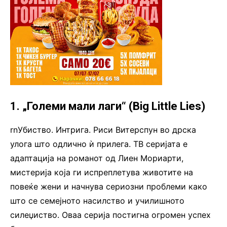
1. „Големи мали лаги“ (Big Little Lies)
rnУбиство. Интрига. Риси Витерспун во дрска
улога што одлично ѝ прилега. ТВ серијата е
адаптација на романот од Лиен Мориарти,
мистерија која ги испреплетува животите на
повеќе жени и начнува сериозни проблеми како
што се семејното насилство и училишното
силеџиство. Оваа серија постигна огромен успех