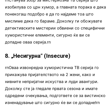
rnСтанува збор за мистериозна ТВ серија што
изобилува со црн хумор, а главната порака е дека
понекогаш подобро е да го најдеме тоа што
мислиме дека го бараме. Доколку ги обожувате
детективските мистерии обвиени со специфични
хумористични елементи, сигурно ќе ви се
допадне оваа серија.rn
8. „Несигурна“ (Insecure)
rnОваа извонредна хумористична ТВ серија го
прикажува пријателството на 2 жени, како и
нивните непријатни искуства и луди авантури.
Доколку сте ја гледале првата сезона и имате
одредени очекувања, подгответе се за вистинско
изненадување што сигурно ќе ви се допадне!rn