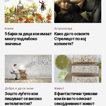
Книги
Астрологија
5 бајки за деца кои имаат
Како да го освоите
многу подлабоко
Стрелецот по кој
значење
копнеете?
Добро е да се знае
Живот
Зошто луѓето кои
8 фантастични трикови
пишуваат се високо
кои ќе ви го олеснат
интелигентни?
секојдневниот живот