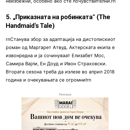
неизбежни, особено ако сте почувствителни.rn
5. „Приказната на робинката“ (The
Handmaid’s Tale)
rnСтанува збор за адаптација на дистопискиот
роман од Маргарет Атвуд. Актерската екипа е
извонредна и ја сочинуваат Елизабет Мос,
Самира Вајли, Ен Доуд и Ивон Страховски.
Втората сезона треба да излезе во април 2018
година и очекувањата се огромни!rn
Реклама