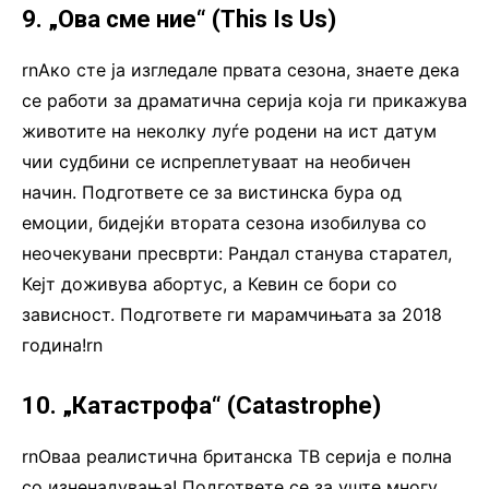
9. „Ова сме ние“ (This Is Us)
rnАко сте ја изгледале првата сезона, знаете дека
се работи за драматична серија која ги прикажува
животите на неколку луѓе родени на ист датум
чии судбини се испреплетуваат на необичен
начин. Подгответе се за вистинска бура од
емоции, бидејќи втората сезона изобилува со
неочекувани пресврти: Рандал станува старател,
Кејт доживува абортус, а Кевин се бори со
зависност. Подгответе ги марамчињата за 2018
година!rn
10. „Катастрофа“ (Catastrophe)
rnОваа реалистична британска ТВ серија е полна
со изненадувања! Подгответе се за уште многу