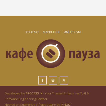
КОНТАКТ
МАРКЕТИНГ
ИМПРЕСУМ
Developed by
PROCESS IN
· Your Trusted Enterprise IT, AI &
Software Engineering Partner ·
Hosted on Enterprise Infrastructure by
INHOST