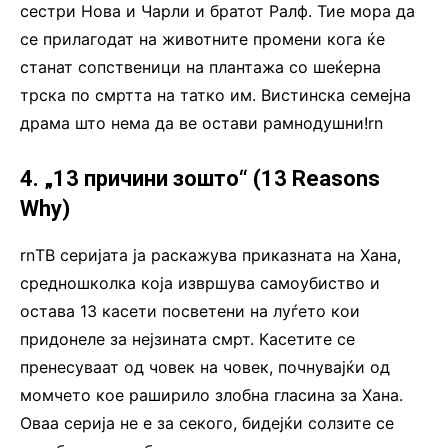
сестри Нова и Чарли и братот Ралф. Тие мора да
се прилагодат на животните промени кога ќе
станат сопственици на плантажа со шеќерна
трска по смртта на татко им. Вистинска семејна
драма што нема да ве остави рамнодушни!rn
4. „13 причини зошто“ (13 Reasons
Why)
rnТВ серијата ја раскажува приказната на Хана,
средношколка која извршува самоубиство и
остава 13 касети посветени на луѓето кои
придонеле за нејзината смрт. Касетите се
пренесуваат од човек на човек, почнувајќи од
момчето кое раширило злобна гласина за Хана.
Оваа серија не е за секого, бидејќи солзите се