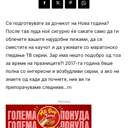
Се подготвувате за дочекот на Нова година?
После таа луда ноќ сигурно ќе сакате само да ги
облечете вашите најудобни пижами, да се
сместите на каучот и да уживате со маратонско
гледање ТВ серии. Зар има нешто подобро од тоа
за време на празниците?! 2017-та година беше
полна со интересни и возбудливи серии, а ако не
знаете од каде да почнете, ние ви ги
препорачуваме следниве…rn
Реклама