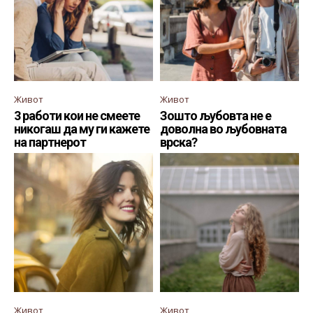
Живот
Живот
3 работи кои не смеете
Зошто љубовта не е
никогаш да му ги кажете
доволна во љубовната
на партнерот
врска?
Живот
Живот