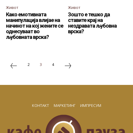
Живот
Живот
Како емотивната
Зошто е тешко да
манипулација влијае на
ставите крај на
начинот на кој жените се
нездравата љубовна
однесуваат во
врска?
љубовната врска?
2
3
4
КОНТАКТ
МАРКЕТИНГ
ИМПРЕСУМ