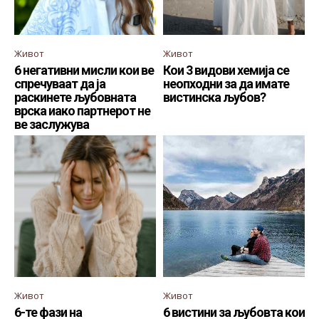
Живот
Живот
6 негативни мисли кои ве
Кои 3 видови хемија се
спречуваат да ја
неопходни за да имате
раскинете љубовната
вистинска љубов?
врска иако партнерот не
ве заслужува
Живот
Живот
6-те фази на
6 вистини за љубовта кои