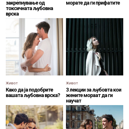
закрепнување од
морате да ги прифатите
токсичната љубовна
врска
Живот
Живот
Како да ја подобрите
3 лекции за љубовта кои
вашата љубовна врска?
жените мораат да ги
научат