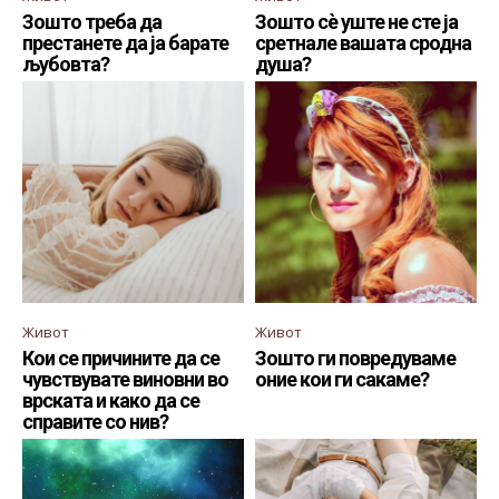
Зошто треба да
Зошто сè уште не сте ја
престанете да ја барате
сретнале вашата сродна
љубовта?
душа?
Живот
Живот
Кои се причините да се
Зошто ги повредуваме
чувствувате виновни во
оние кои ги сакаме?
врската и како да се
справите со нив?