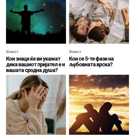
Живот
Живот
Кои знаци ќе ви укажат
Кои се 5-те фази на
дека вашиот пријател е и
љубовната врска?
вашата сродна душа?