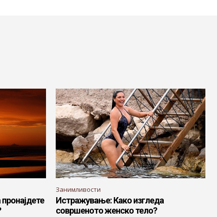
Занимливости
а пронајдете
Истражување: Како изгледа
?
совршеното женско тело?