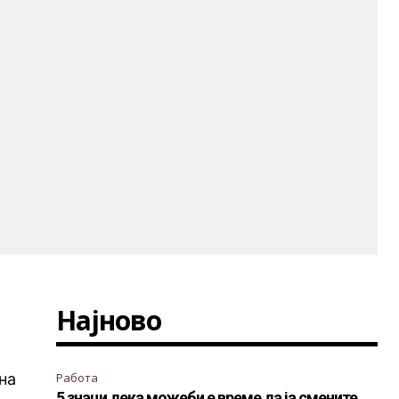
Најново
на
Работа
5 знаци дека можеби е време да ја смените