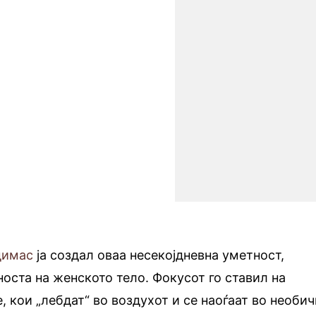
димас
ја создал оваа несекојдневна уметност,
оста на женското тело. Фокусот го ставил на
, кои „лебдат“ во воздухот и се наоѓаат во необич