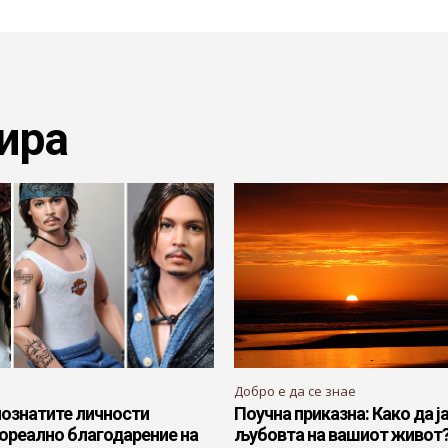
ира
Добро е да се знае
познатите личности
Поучна приказна: Како да ј
ореално благодарение на
љубовта на вашиот живот