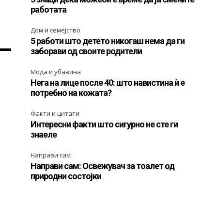
е
работата
Дом и семејство
5 работи што детето никогаш нема да ги
заборави од своите родители
Мода и убавина
Нега на лице после 40: што навистина ѝ е
потребно на кожата?
Факти и цитати
Интересни факти што сигурно не сте ги
знаеле
Направи сам
Направи сам: Освежувач за тоалет од
природни состојки