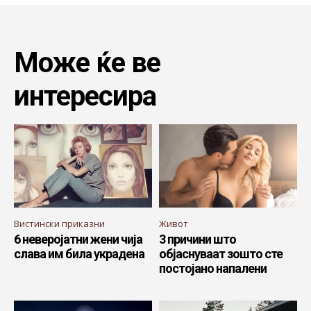
Може ќе ве
интересира
Вистински приказни
Живот
6 неверојатни жени чија
3 причини што
слава им била украдена
објаснуваат зошто сте
постојано напалени