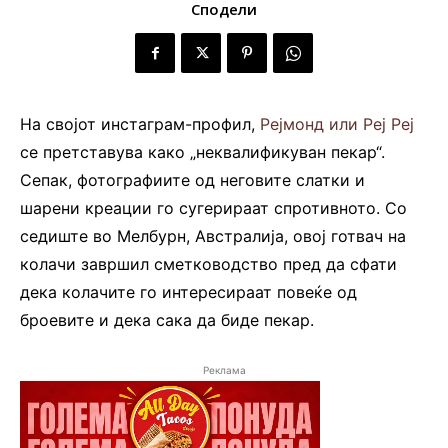
Сподели
На својот инстаграм-профил,
Рејмонд или Реј Реј
се претставува како „неквалификуван пекар“.
Сепак, фотографиите од неговите слатки и
шарени креации го сугерираат спротивното. Со
седиште во Мелбурн, Австралија, овој готвач на
колачи завршил сметководство пред да сфати
дека колачите го интересираат повеќе од
броевите и дека сака да биде пекар.
Реклама