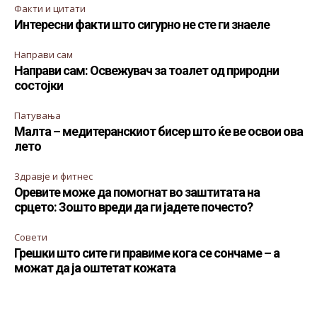
Факти и цитати
Интересни факти што сигурно не сте ги знаеле
Направи сам
Направи сам: Освежувач за тоалет од природни
состојки
Патувања
Малта – медитеранскиот бисер што ќе ве освои ова
лето
Здравје и фитнес
Оревите може да помогнат во заштитата на
срцето: Зошто вреди да ги јадете почесто?
Совети
Грешки што сите ги правиме кога се сончаме – а
можат да ја оштетат кожата