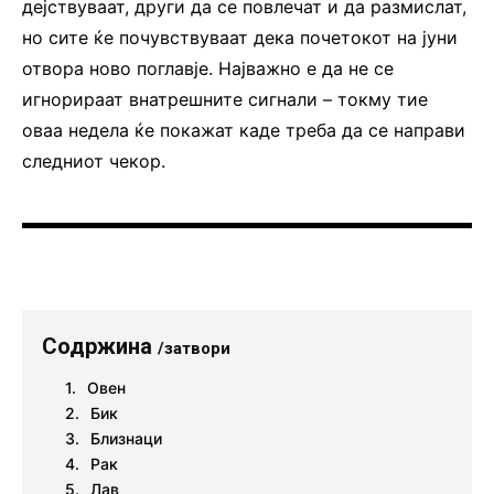
дејствуваат, други да се повлечат и да размислат,
но сите ќе почувствуваат дека почетокот на јуни
отвора ново поглавје. Најважно е да не се
игнорираат внатрешните сигнали – токму тие
оваа недела ќе покажат каде треба да се направи
следниот чекор.
Содржина
/затвори
Овен
Бик
Близнаци
Рак
Лав