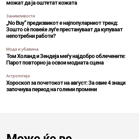
можат да ја оштетат кожата
Занимливости
„No Buy“ предизвикот е најпопуларниот тренд:
Зошто сè повеќе луѓе престануваат да купуваат
непотребни работи?
Мода и убавина
Том Холанд и Зендеја меѓу најдобро облечените:
Парот повторно ја освои модната сцена
Астрологија
Хороскоп за почетокот на август: За овие 4 знаци
започнува период на големи промени
Може ќе ве