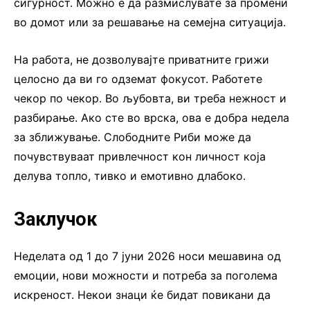
сигурност. Можно е да размислувате за промени
во домот или за решавање на семејна ситуација.
На работа, не дозволувајте приватните грижи
целосно да ви го одземат фокусот. Работете
чекор по чекор. Во љубовта, ви треба нежност и
разбирање. Ако сте во врска, ова е добра недела
за зближување. Слободните Риби може да
почувствуваат привлечност кон личност која
делува топло, тивко и емотивно длабоко.
Заклучок
Неделата од 1 до 7 јуни 2026 носи мешавина од
емоции, нови можности и потреба за поголема
искреност. Некои знаци ќе бидат повикани да