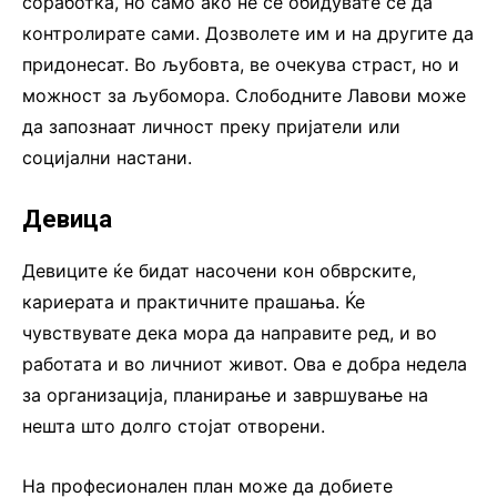
соработка, но само ако не се обидувате сè да
контролирате сами. Дозволете им и на другите да
придонесат. Во љубовта, ве очекува страст, но и
можност за љубомора. Слободните Лавови може
да запознаат личност преку пријатели или
социјални настани.
Девица
Девиците ќе бидат насочени кон обврските,
кариерата и практичните прашања. Ќе
чувствувате дека мора да направите ред, и во
работата и во личниот живот. Ова е добра недела
за организација, планирање и завршување на
нешта што долго стојат отворени.
На професионален план може да добиете