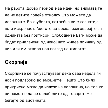
На работа, добар период е за идеи, но внимавајте
да не ветите повеќе отколку што можете да
исполните. Во љубовта, потребна ви е леснотија,
но и искреност. Ако сте во врска, разговарајте за
иднината без притисок. Слободните Ваги може да
бидат привлечени од некој што живее поинаку од
нив или им отвора нов поглед на животот.
Скорпија
Скорпиите ќе почувствуваат дека оваа недела ги
носи подлабоко во емоциите. Нешто што било
прикриено може да излезе на површина, но тоа ќе
ви помогне да се ослободите од товарот. Не
бегајте од вистината.