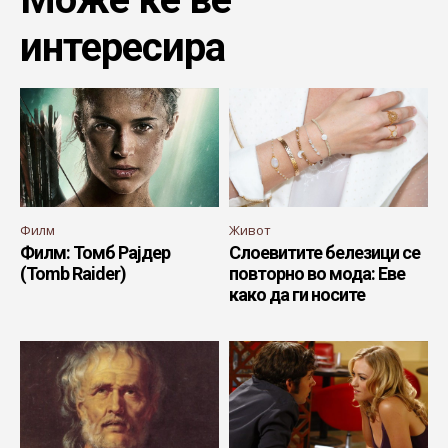
интересира
Филм
Живот
Филм: Томб Рајдер
Слоевитите белезици се
(Tomb Raider)
повторно во мода: Еве
како да ги носите