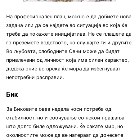
На професионален план, можно е да добиете нова
задача или да се најдете во ситуација во која ќе
треба да покажете иницијатива. Не се плашете да
го преземете водството, но слушајте ги и другите.
Во љубовта, слободните Овни може да бидат
привлечени од личност која има силен карактер,
додека оние во врска ќе мора да избегнуваат
непотребни расправии.
Бик
За Биковите оваа недела носи потреба од
стабилност, но и соочување со некои прашања
што долго биле одложувани. Ќе сакате мир, но
околностите може да ве натераат да донесете