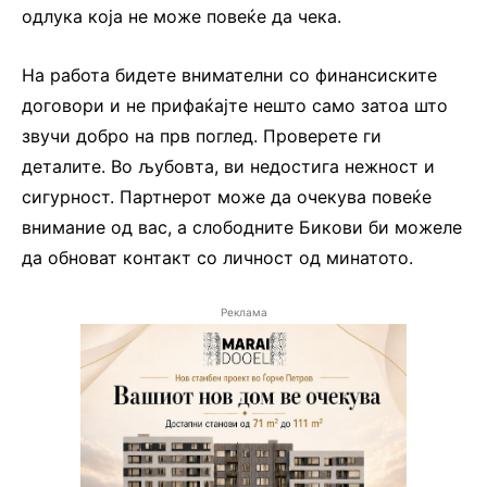
одлука која не може повеќе да чека.
На работа бидете внимателни со финансиските
договори и не прифаќајте нешто само затоа што
звучи добро на прв поглед. Проверете ги
деталите. Во љубовта, ви недостига нежност и
сигурност. Партнерот може да очекува повеќе
внимание од вас, а слободните Бикови би можеле
да обноват контакт со личност од минатото.
Реклама