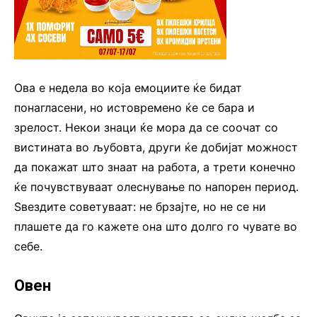
Ова е недела во која емоциите ќе бидат
понагласени, но истовремено ќе се бара и
зрелост. Некои знаци ќе мора да се соочат со
вистината во љубовта, други ќе добијат можност
да покажат што знаат на работа, а трети конечно
ќе почувствуваат олеснување по напорен период.
Ѕвездите советуваат: не брзајте, но не се ни
плашете да го кажете она што долго го чувате во
себе.
Овен