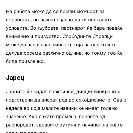
На работа може да се појави можност за
соработка, но важно е јасно да ги поставите
условите. Во љубовта, партнерот ќе бара повеќе
внимание и присуство. Слободните Стрелци
може да запознаат личност која на почетокот
делува сосема различно од нив, но токму тоа ќе
биде привлечно.
Јарец
Јарците ќе бидат практични, дисциплинирани и
подготвени да внесат ред во секојдневието. Ова е
недела во која малите навики ќе имаат големо
значење. Ако сакате промена, почнете од
распоредот, здравите рутини и начинот на кој го
трошите времето.