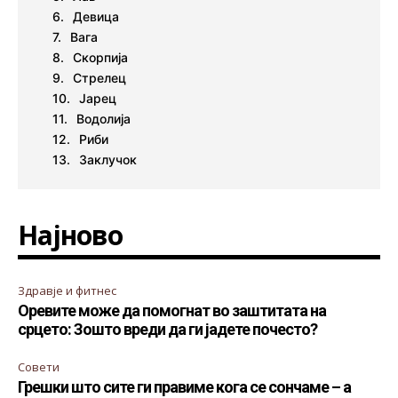
Девица
Вага
Скорпија
Стрелец
Јарец
Водолија
Риби
Заклучок
Најново
Здравје и фитнес
Оревите може да помогнат во заштитата на
срцето: Зошто вреди да ги јадете почесто?
Совети
Грешки што сите ги правиме кога се сончаме – а