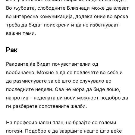
Во љубовта, слободните Близнаци може да влезат
во интересна комуникација, додека оние во врска
треба да бидат поискрени и да не избегнуваат
важни теми.
Рак
Раковите ќе бидат почувствителни од
вообичаено. Можно е да се повлечете во себе и
да размислувате за сè што се случувало во
последните недели. Ова не мора да биде лошо,
напротив – неделата ви носи можност подобро да
ги разберете сопствените желби.
На професионален план, не брзајте со големи
потези. Подобро е да завршите нешто што веќе