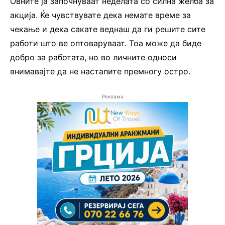
Овните ја започнуваат неделата со силна желба за
акција. Ќе чувствувате дека немате време за
чекање и дека сакате веднаш да ги решите сите
работи што ве оптоваруваат. Тоа може да биде
добро за работата, но во личните односи
внимавајте да не настапите премногу остро.
Реклама