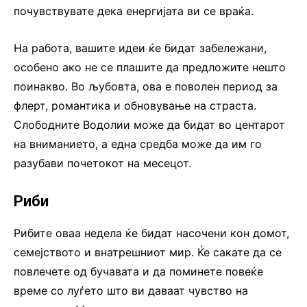
почувствувате дека енергијата ви се враќа.
На работа, вашите идеи ќе бидат забележани,
особено ако не се плашите да предложите нешто
поинакво. Во љубовта, ова е поволен период за
флерт, романтика и обновување на страста.
Слободните Водолии може да бидат во центарот
на вниманието, а една средба може да им го
разубави почетокот на месецот.
Риби
Рибите оваа недела ќе бидат насочени кон домот,
семејството и внатрешниот мир. Ќе сакате да се
повлечете од бучавата и да поминете повеќе
време со луѓето што ви даваат чувство на