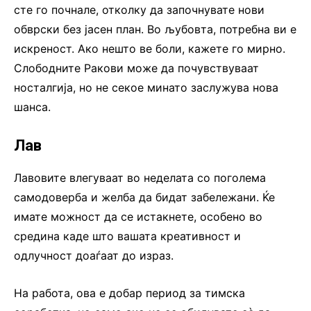
сте го почнале, отколку да започнувате нови
обврски без јасен план. Во љубовта, потребна ви е
искреност. Ако нешто ве боли, кажете го мирно.
Слободните Ракови може да почувствуваат
носталгија, но не секое минато заслужува нова
шанса.
Лав
Лавовите влегуваат во неделата со поголема
самодоверба и желба да бидат забележани. Ќе
имате можност да се истакнете, особено во
средина каде што вашата креативност и
одлучност доаѓаат до израз.
На работа, ова е добар период за тимска