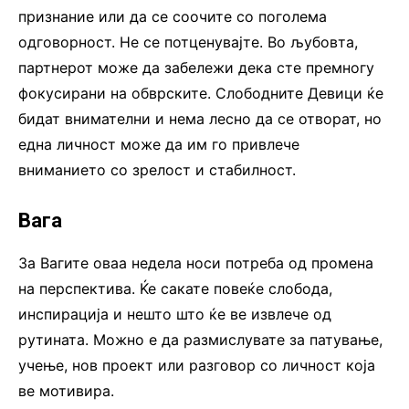
признание или да се соочите со поголема
одговорност. Не се потценувајте. Во љубовта,
партнерот може да забележи дека сте премногу
фокусирани на обврските. Слободните Девици ќе
бидат внимателни и нема лесно да се отворат, но
една личност може да им го привлече
вниманието со зрелост и стабилност.
Вага
За Вагите оваа недела носи потреба од промена
на перспектива. Ќе сакате повеќе слобода,
инспирација и нешто што ќе ве извлече од
рутината. Можно е да размислувате за патување,
учење, нов проект или разговор со личност која
ве мотивира.