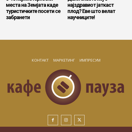
места на Земјата каде
најздравиот јаткаст
туристичките посети се
плод? Еве што велат
забранети
научниците!
КОНТАКТ
МАРКЕТИНГ
ИМПРЕСУМ