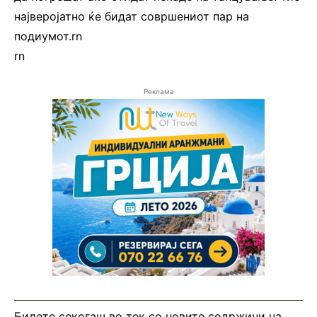
најверојатно ќе бидат совршениот пар на
подиумот.rn
rn
Реклама
Бидете секогаш во тек со новите содржини на