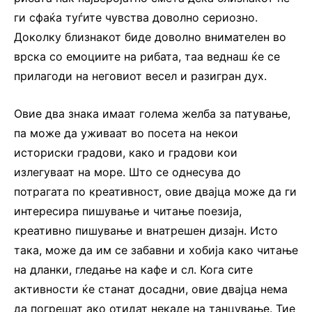
ги сфаќа туѓите чувства доволно сериозно.
Доколку близнакот биде доволно внимателен во
врска со емоциите на рибата, таа веднаш ќе се
прилагоди на неговиот весел и разигран дух.
Овие два знака имаат голема желба за патување,
па може да уживаат во посета на некои
историски градови, како и градови кои
излегуваат на море. Што се однесува до
потрагата по креативност, овие двајца може да ги
интересира пишување и читање поезија,
креативно пишување и внатрешен дизајн. Исто
така, може да им се забавни и хобија како читање
на дланки, гледање на кафе и сл. Кога сите
активности ќе станат досадни, овие двајца нема
да погрешат ако отидат некаде на танцување. Тие