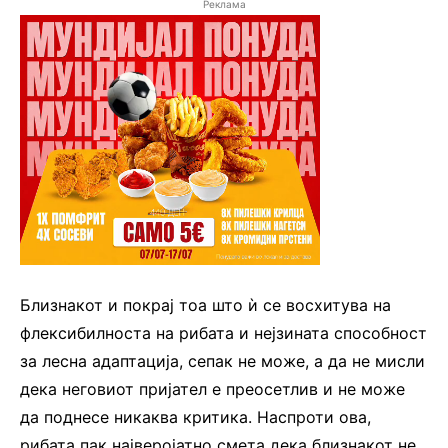
Реклама
Близнакот и покрај тоа што ѝ се восхитува на
флексибилноста на рибата и нејзината способност
за лесна адаптација, сепак не може, а да не мисли
дека неговиот пријател е преосетлив и не може
да поднесе никаква критика. Наспроти ова,
рибата пак најверојатно смета дека близнакот не