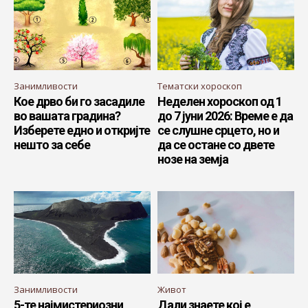
Занимливости
Тематски хороскоп
Кое дрво би го засадиле
Неделен хороскоп од 1
во вашата градина?
до 7 јуни 2026: Време е да
Изберете едно и откријте
се слушне срцето, но и
нешто за себе
да се остане со двете
нозе на земја
Занимливости
Живот
5-те најмистериозни
Дали знаете кој е