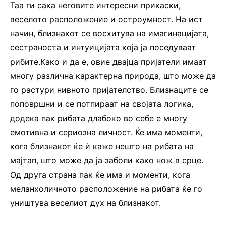
Таа ги сака неговите интересни прикаски,
веселото расположение и остроумност. На ист
начин, близнакот се восхитува на имагинацијата,
сестраноста и интуицијата која ја поседуваат
рибите.Како и да е, овие двајца пријатели имаат
многу различна карактерна природа, што може да
го растури нивното пријателство. Близнаците се
поповршни и се потпираат на својата логика,
додека пак рибата длабоко во себе е многу
емотивна и сериозна личност. Ќе има моменти,
кога близнакот ќе ѝ каже нешто на рибата на
мајтап, што може да ја заболи како нож в срце.
Од друга страна пак ќе има и моменти, кога
меланхоличното расположение на рибата ќе го
уништува веселиот дух на близнакот.