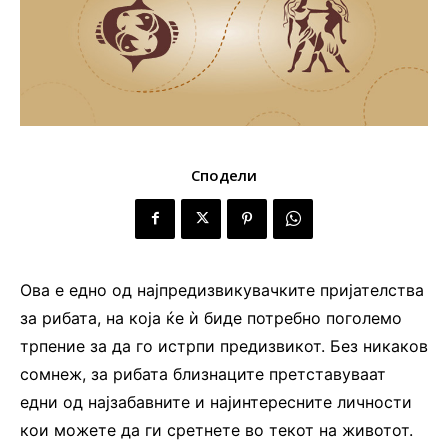
Сподели
Ова е едно од најпредизвикувачките пријателства
за рибата, на која ќе ѝ биде потребно поголемо
трпение за да го истрпи предизвикот. Без никаков
сомнеж, за рибата близнаците претставуваат
едни од најзабавните и најинтересните личности
кои можете да ги сретнете во текот на животот.