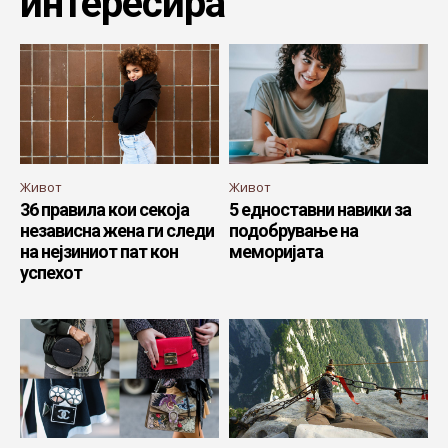
интересира
Живот
Живот
36 правила кои секоја
5 едноставни навики за
независна жена ги следи
подобрување на
на нејзиниот пат кон
меморијата
успехот