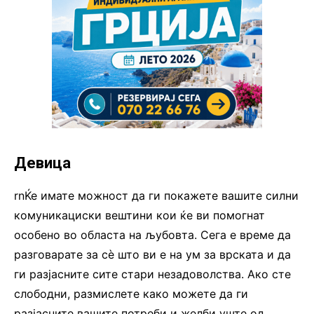
Девица
rnЌе имате можност да ги покажете вашите силни
комуникациски вештини кои ќе ви помогнат
особено во областа на љубовта. Сега е време да
разговарате за сè што ви е на ум за врската и да
ги разјасните сите стари незадоволства. Ако сте
слободни, размислете како можете да ги
разјасните вашите потреби и желби уште од