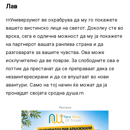
Лав
rnУниверзумот ве охрабрува да му го покажете
вашето вистинско лице на светот. Доколку сте во
врска, сега е одлична можност да му ја покажете
на партнерот вашата ранлива страна и да
разговарате за вашите чувства. Ова може
исклучително да ве поврзе. За слободните ова е
поттик да престанат да се преправаат дека се
незаинтересирани и да се впуштаат во нови
авантури. Само на тој начин ќе можат да ја
пронајдат својата сродна душа.rn
Реклама