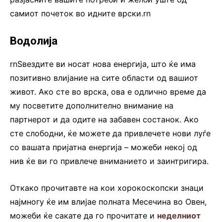
самиот почеток во идните врски.rn
Водолија
rnЅвездите ви носат нова енергија, што ќе има
позитивно влијание на сите области од вашиот
живот. Ако сте во врска, ова е одлично време да
му посветите дополнително внимание на
партнерот и да одите на забавен состанок. Ако
сте слободни, ќе можете да привлечете нови луѓе
со вашата пријатна енергија – можеби некој од
нив ќе ви го привлече вниманието и заинтригира.
Откако прочитавте на кои хорокоскопски знаци
најмногу ќе им влијае полната Месечина во Овен,
можеби ќе сакате да го прочитате и
неделниот