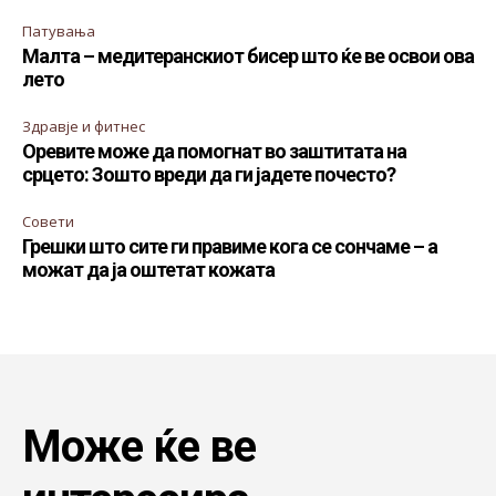
Патувања
Малта – медитеранскиот бисер што ќе ве освои ова
лето
Здравје и фитнес
Оревите може да помогнат во заштитата на
срцето: Зошто вреди да ги јадете почесто?
Совети
Грешки што сите ги правиме кога се сончаме – а
можат да ја оштетат кожата
Може ќе ве