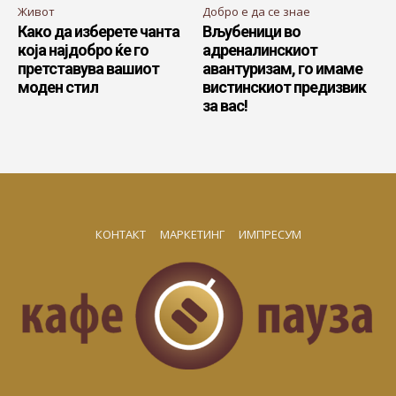
Живот
Добро е да се знае
Како да изберете чанта
Вљубеници во
која најдобро ќе го
адреналинскиот
претставува вашиот
авантуризам, го имаме
моден стил
вистинскиот предизвик
за вас!
КОНТАКТ
МАРКЕТИНГ
ИМПРЕСУМ