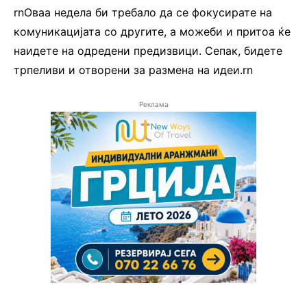
rnОваа недела би требало да се фокусирате на
комуникацијата со другите, а можеби и притоа ќе
наидете на одредени предизвици. Сепак, бидете
трпеливи и отворени за размена на идеи.rn
Реклама