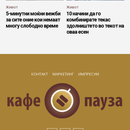
Живот
Живот
5-минутни моќни вежби
10 начини да го
за сите оние кои немаат
комбинирате текас
многу слободно време
здолништето во текот на
оваа есен
КОНТАКТ
МАРКЕТИНГ
ИМПРЕСУМ