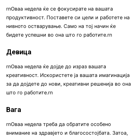
rnОваа недела ќе се фокусирате на вашата
продуктивност. Поставете си цели и работете на
нивното остварување. Само на тој начин ќе
бидете успешни во она што го работите.rn
Девица
rnОваа недела ќе дојде до израз вашата
креативност. Искористете ја вашата имагинација
за да дојдете до нови, креативни решенија во она
што го работите.rn
Вага
rnОваа недела треба да обратите особено
внимание на здравјето и благосостојбата. Затоа,