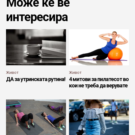
Може ќе ве
интересира
Живот
Живот
ДА за утринската рутина!
4 митови за пилатесот во
кои не треба да верувате