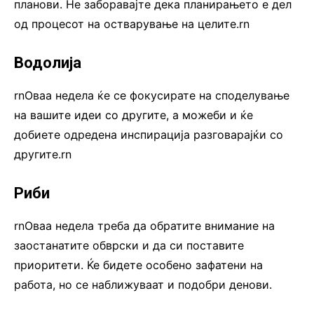
планови. Не заборавајте дека планирањето е дел
од процесот на остварување на целите.rn
Водолија
rnОваа недела ќе се фокусирате на споделување
на вашите идеи со другите, а можеби и ќе
добиете одредена инспирација разговарајќи со
другите.rn
Риби
rnОваа недела треба да обратите внимание на
заостанатите обврски и да си поставите
приоритети. Ќе бидете особено зафатени на
работа, но се наближуваат и подобри денови.