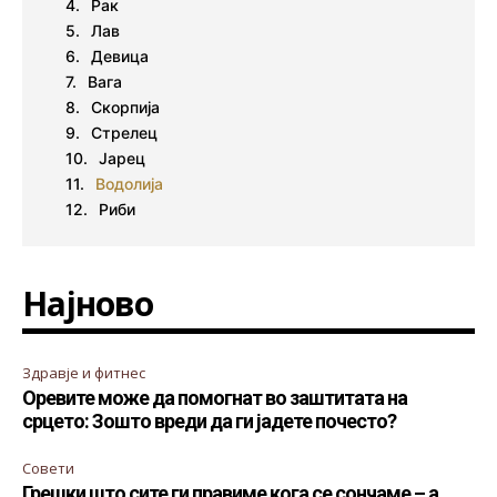
Рак
Лав
Девица
Вага
Скорпија
Стрелец
Јарец
Водолија
Риби
Најново
Здравје и фитнес
Оревите може да помогнат во заштитата на
срцето: Зошто вреди да ги јадете почесто?
Совети
Грешки што сите ги правиме кога се сончаме – а