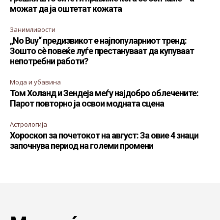
можат да ја оштетат кожата
Занимливости
„No Buy“ предизвикот е најпопуларниот тренд:
Зошто сè повеќе луѓе престануваат да купуваат
непотребни работи?
Мода и убавина
Том Холанд и Зендеја меѓу најдобро облечените:
Парот повторно ја освои модната сцена
Астрологија
Хороскоп за почетокот на август: За овие 4 знаци
започнува период на големи промени