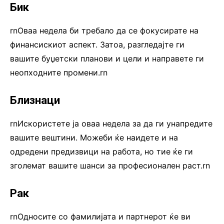
Бик
rnОваа недела би требало да се фокусирате на
финансискиот аспект. Затоа, разгледајте ги
вашите буџетски планови и цели и направете ги
неопходните промени.rn
Близнаци
rnИскористете ја оваа недела за да ги унапредите
вашите вештини. Можеби ќе наидете и на
одредени предизвици на работа, но тие ќе ги
зголемат вашите шанси за професионален раст.rn
Рак
rnОдносите со фамилијата и партнерот ќе ви