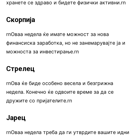
хранете се здраво и бидете физички активни.rn
Скорпија
rnОваа недела ќе имате можност за нова
финансиска заработка, но не занемарувајте ја и
можноста за инвестирање.rn
Стрелец
rnОва ќе биде особено весела и безгрижна
недела. Конечно ќе одвоите време за да се
дружите со пријателите.rn
Јарец
rnОваа недела треба да ги утврдите вашите идни