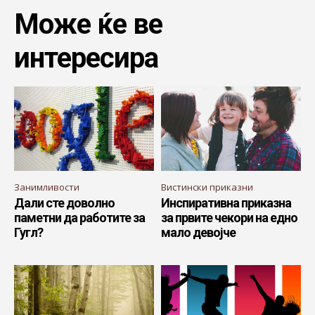
Може ќе ве
интересира
Занимливости
Вистински приказни
Дали сте доволно
Инспиративна приказна
паметни да работите за
за првите чекори на едно
Гугл?
мало девојче