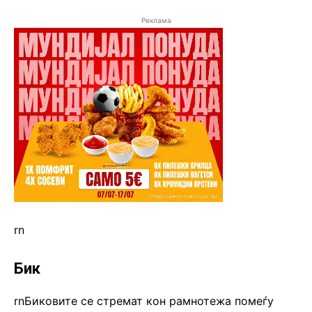
Реклама
rn
Бик
rnБиковите се стремат кон рамнотежа помеѓу