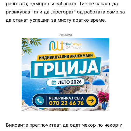
работата, одморот и забавата. Тие не сакаат да
ризикуваат или да „прегорат“ од работата само за
да станат успешни за многу кратко време.
Реклама
Биковите претпочитаат да одат чекор по чекор и