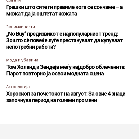
Совети
Грешки што сите ги правиме кога се сончаме – а
можат да ја оштетат кожата
Занимливости
„No Buy“ предизвикот е најпопуларниот тренд:
Зошто сè повеќе луѓе престануваат да купуваат
непотребни работи?
Мода и убавина
Том Холанд и Зендеја меѓу најдобро облечените:
Парот повторно ја освои модната сцена
Астрологија
Хороскоп за почетокот на август: За овие 4 знаци
започнува период на големи промени