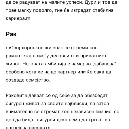
да се радуваат на малите успеси. Дури и тоа да
трае малку подолго, тие ќе изградат стабилна
кариера.rn
Рак
rnОвој хороскопски знак се стреми кон
рамнотежа помеѓу деловниот и приватниот
живот. Неговата амбиција е намерно „забавена“ –
особено кога ќе најде партнер или ќе сака да
создаде семејство.
Раковите даваат сè од себе за да обезбедат
сигурен живот за своите најблиски, па затоа
внимателно се стремат кон независен бизнис, со
цел да бидат сигурни дека нема да тргнат во
погрешна насока.rn