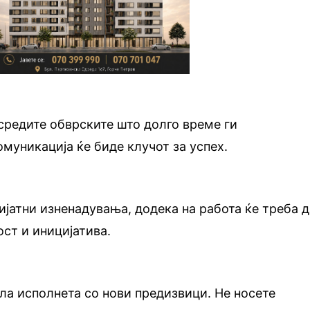
средите обврските што долго време ги
муникација ќе биде клучот за успех.
јатни изненадувања, додека на работа ќе треба д
ст и иницијатива.
а исполнета со нови предизвици. Не носете