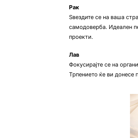
Рак
Ѕвездите се на ваша стра
самодоверба. Идеален п
проекти.
Лав
Фокусирајте се на орган
Трпението ќе ви донесе 