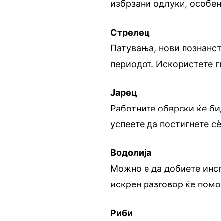
избрзани одлуки, особен
Стрелец
Патувања, нови познанст
периодот. Искористете ги
Јарец
Работните обврски ќе бид
успеете да постигнете с
Водолија
Можно е да добиете инсп
искрен разговор ќе помо
Риби