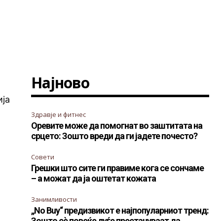
Најново
ија
Здравје и фитнес
Оревите може да помогнат во заштитата на
срцето: Зошто вреди да ги јадете почесто?
Совети
Грешки што сите ги правиме кога се сончаме
– а можат да ја оштетат кожата
Занимливости
„No Buy“ предизвикот е најпопуларниот тренд:
Зошто сè повеќе луѓе престануваат да