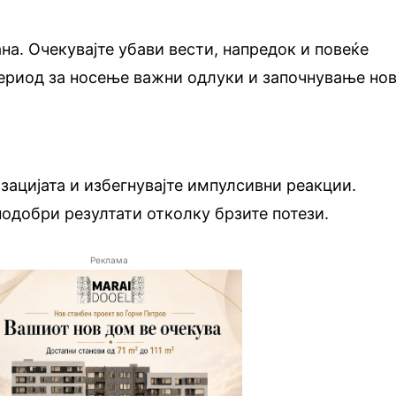
на. Очекувајте убави вести, напредок и повеќе
ериод за носење важни одлуки и започнување но
изацијата и избегнувајте импулсивни реакции.
подобри резултати отколку брзите потези.
Реклама