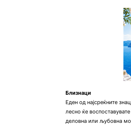
Близнаци
Еден од најсреќните знац
лесно ќе воспоставувате 
деловна или љубовна мо