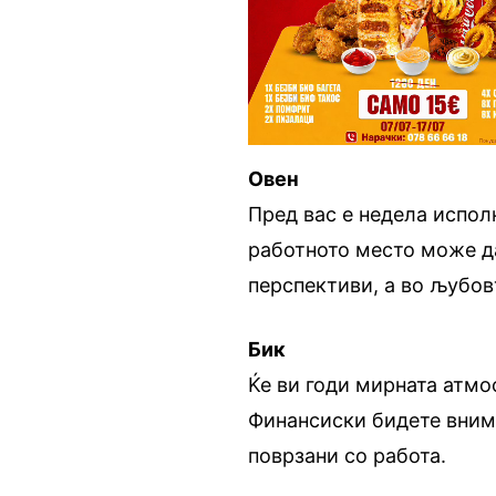
Овен
Пред вас е недела испол
работното место може да
перспективи, а во љубов
Бик
Ќе ви годи мирната атмо
Финансиски бидете внима
поврзани со работа.