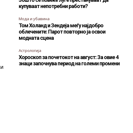
купуваат непотребни работи?
Мода и убавина
Том Холанд и Зендеја меѓу најдобро
облечените: Парот повторно ја освои
модната сцена
Астрологија
Хороскоп за почетокот на август: За овие 4
знаци започнува период на големи промени
ви