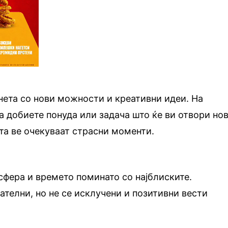
нета со нови можности и креативни идеи. На
 добиете понуда или задача што ќе ви отвори но
та ве очекуваат страсни моменти.
сфера и времето поминато со најблиските.
телни, но не се исклучени и позитивни вести