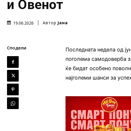
и Овенот
Автор
Јана
19.06.2026
Сподели
Последната недела од ју
поголема самодоверба з
ќе бидат особено повол
најголеми шанси за успех