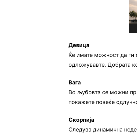
Девица
Ќе имате можност да ги 
одложувавте. Добрата ко
Вага
Во љубовта се можни при
покажете повеќе одлучно
Скорпија
Следува динамична недел