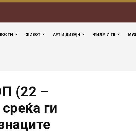
ВОСТИ
ЖИВОТ
АРТ И ДИЗАЈН
ФИЛМ И ТВ
МУ
П (22 –
 среќа ги
изнаците