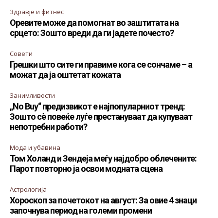
Здравје и фитнес
Оревите може да помогнат во заштитата на
срцето: Зошто вреди да ги јадете почесто?
Совети
Грешки што сите ги правиме кога се сончаме – а
можат да ја оштетат кожата
Занимливости
„No Buy“ предизвикот е најпопуларниот тренд:
Зошто сè повеќе луѓе престануваат да купуваат
непотребни работи?
Мода и убавина
Том Холанд и Зендеја меѓу најдобро облечените:
Парот повторно ја освои модната сцена
Астрологија
Хороскоп за почетокот на август: За овие 4 знаци
започнува период на големи промени