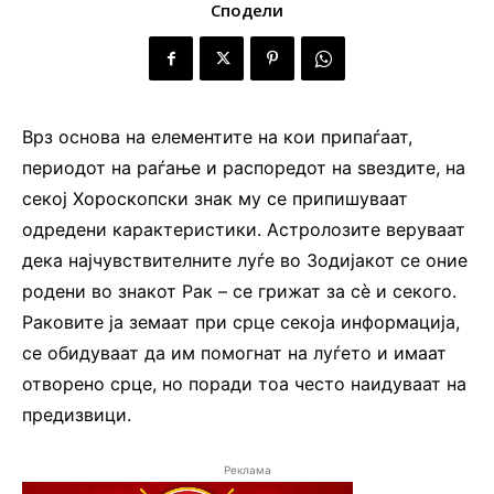
Сподели
Врз основа на елементите на кои припаѓаат,
периодот на раѓање и распоредот на ѕвездите, на
секој Хороскопски знак му се припишуваат
одредени карактеристики. Астролозите веруваат
дека најчувствителните луѓе во Зодијакот се оние
родени во знакот Рак – се грижат за сè и секого.
Раковите ја земаат при срце секоја информација,
се обидуваат да им помогнат на луѓето и имаат
отворено срце, но поради тоа често наидуваат на
предизвици.
Реклама