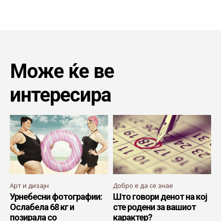
Може ќе ве
интересира
Арт и дизајн
Добро е да се знае
Урнебесни фотографии:
Што говори денот на кој
Ослабела 68 кг и
сте родени за вашиот
позирала со
карактер?