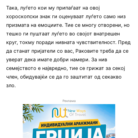
Така, луѓето кои му припаѓаат на овој
хороскопски знак ги оценуваат луѓето само низ
призмата на емоциите. Тие се многу отворени, но
тешко ги пуштаат луѓето во својот внатрешен
круг, токму поради нивната чувствителност. Пред
да станат пријатели со вас, Раковите треба да се
уверат дека имате добри намери. За нив
семејството е највредно, тие се грижат за секој
член, обидувајќи се да го заштитат од секакво
зло.
Реклама