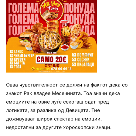
Оваа чувствителност се должи на фактот дека со
знакот Рак владее Месечината. Тоа значи дека
емоциите на овие луѓе секогаш одат пред
логиката, за разлика од Девицата. Тие
доживуваат широк спектар на емоции,
недостапни за другите хороскопски знаци.