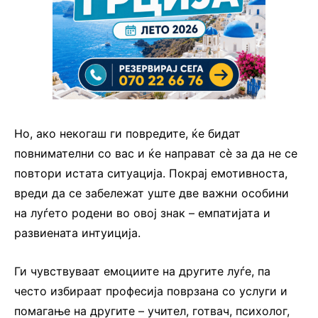
Но, ако некогаш ги повредите, ќе бидат
повнимателни со вас и ќе направат сè за да не се
повтори истата ситуација. Покрај емотивноста,
вреди да се забележат уште две важни особини
на луѓето родени во овој знак – емпатијата и
развиената интуиција.
Ги чувствуваат емоциите на другите луѓе, па
често избираат професија поврзана со услуги и
помагање на другите – учител, готвач, психолог,