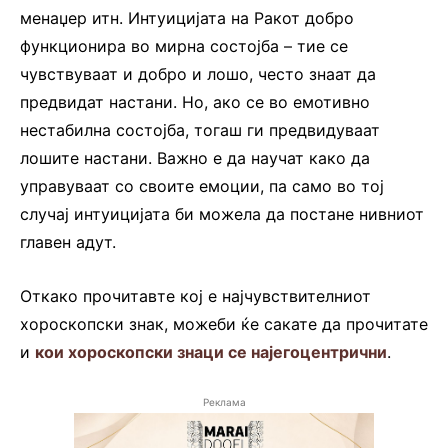
менаџер итн. Интуицијата на Ракот добро
функционира во мирна состојба – тие се
чувствуваат и добро и лошо, често знаат да
предвидат настани. Но, ако се во емотивно
нестабилна состојба, тогаш ги предвидуваат
лошите настани. Важно е да научат како да
управуваат со своите емоции, па само во тој
случај интуицијата би можела да постане нивниот
главен адут.
Откако прочитавте кој е најчувствителниот
хороскопски знак, можеби ќе сакате да прочитате
и
кои хороскопски знаци се најегоцентрични
.
Реклама