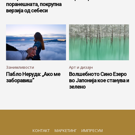
поранешната, покрупна
верзија од себеси
Занимливости
Арт и дизајн
Пабло Неруда: „Ако ме
Волшебното Сино Езеро
заборавиш“
во Јапонија кое станува и
зелено
КОНТАКТ
МАРКЕТИНГ
ИМПРЕСУМ