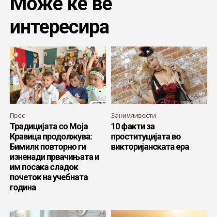
Може ќе ве
интересира
Прес
Занимливости
Традицијата со Моја
10 факти за
Кравица продолжува:
проституцијата во
Бимилк повторно ги
викторијанската ера
изненади првачињата и
им посака сладок
почеток на учебната
година