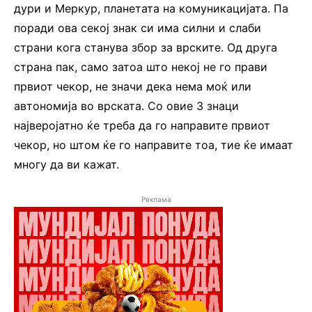
дури и Меркур, планетата на комуникацијата. Па
поради ова секој знак си има силни и слаби
страни кога станува збор за врските. Од друга
страна пак, само затоа што некој не го прави
првиот чекор, не значи дека нема моќ или
автономија во врската. Со овие 3 знаци
најверојатно ќе треба да го направите првиот
чекор, но штом ќе го направите тоа, тие ќе имаат
многу да ви кажат.
Реклама