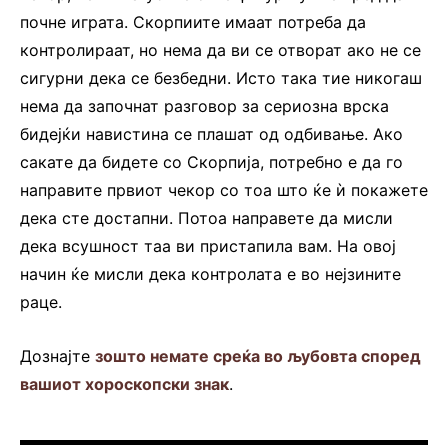
почне играта. Скорпиите имаат потреба да
контролираат, но нема да ви се отворат ако не се
сигурни дека се безбедни. Исто така тие никогаш
нема да започнат разговор за сериозна врска
бидејќи навистина се плашат од одбивање. Ако
сакате да бидете со Скорпија, потребно е да го
направите првиот чекор со тоа што ќе ѝ покажете
дека сте достапни. Потоа направете да мисли
дека всушност таа ви пристапила вам. На овој
начин ќе мисли дека контролата е во нејзините
раце.
Дознајте
зошто немате среќа во љубовта според
вашиот хороскопски знак
.