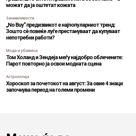
можат да ја оштетат кожата
Занимливости
„No Buy“ предизвикот е најпопуларниот тренд:
Зошто сè повеќе луѓе престануваат да купуваат
непотребни работи?
Мода и убавина
Том Холанд и Зендеја меѓу најдобро облечените:
Парот повторно ја освои модната сцена
Астрологија
Хороскоп за почетокот на август: За овие 4 знаци
започнува период на големи промени