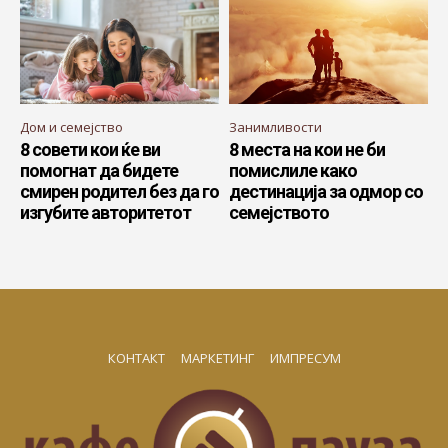
Дом и семејство
Занимливости
8 совети кои ќе ви
8 места на кои не би
помогнат да бидете
помислиле како
смирен родител без да го
дестинација за одмор со
изгубите авторитетот
семејството
КОНТАКТ
МАРКЕТИНГ
ИМПРЕСУМ