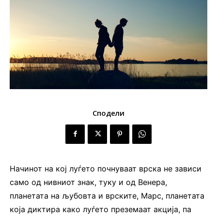
Сподели
Начинот на кој луѓето почнуваат врска не зависи
само од нивниот знак, туку и од Венера,
планетата на љубовта и врските, Марс, планетата
која диктира како луѓето преземаат акција, па