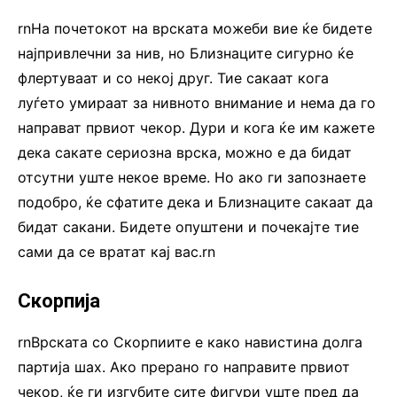
rnНа почетокот на врската можеби вие ќе бидете
најпривлечни за нив, но Близнаците сигурно ќе
флертуваат и со некој друг. Тие сакаат кога
луѓето умираат за нивното внимание и нема да го
направат првиот чекор. Дури и кога ќе им кажете
дека сакате сериозна врска, можно е да бидат
отсутни уште некое време. Но ако ги запознаете
подобро, ќе сфатите дека и Близнаците сакаат да
бидат сакани. Бидете опуштени и почекајте тие
сами да се вратат кај вас.rn
Скорпија
rnВрската со Скорпиите е како навистина долга
партија шах. Ако прерано го направите првиот
чекор, ќе ги изгубите сите фигури уште пред да