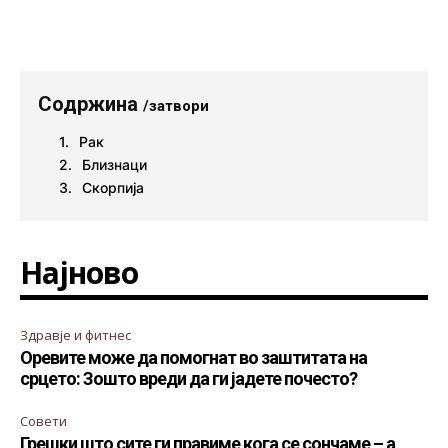
Содржина
/затвори
Рак
Близнаци
Скорпија
Најново
Здравје и фитнес
Оревите може да помогнат во заштитата на
срцето: Зошто вреди да ги јадете почесто?
Совети
Грешки што сите ги правиме кога се сончаме – а