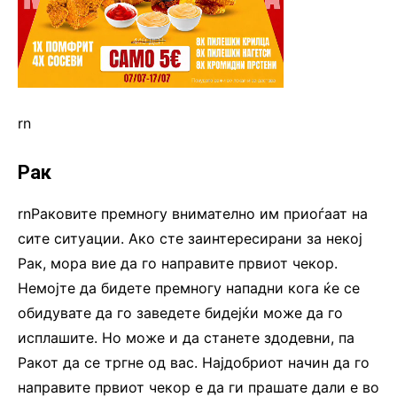
rn
Рак
rnРаковите премногу внимателно им приоѓаат на
сите ситуации. Ако сте заинтересирани за некој
Рак, мора вие да го направите првиот чекор.
Немојте да бидете премногу нападни кога ќе се
обидувате да го заведете бидејќи може да го
исплашите. Но може и да станете здодевни, па
Ракот да се тргне од вас. Најдобриот начин да го
направите првиот чекор е да ги прашате дали е во