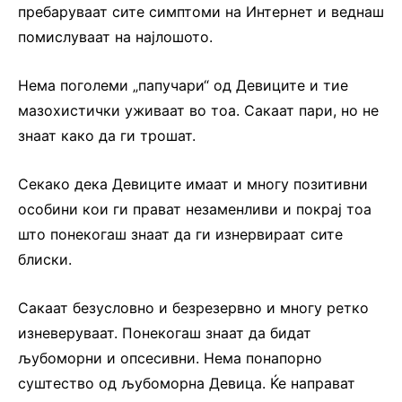
пребаруваат сите симптоми на Интернет и веднаш
помислуваат на најлошото.
Нема поголеми „папучари“ од Девиците и тие
мазохистички уживаат во тоа. Сакаат пари, но не
знаат како да ги трошат.
Секако дека Девиците имаат и многу позитивни
особини кои ги прават незаменливи и покрај тоа
што понекогаш знаат да ги изнервираат сите
блиски.
Сакаат безусловно и безрезервно и многу ретко
изневеруваат. Понекогаш знаат да бидат
љубоморни и опсесивни. Нема понапорно
суштество од љубоморна Девица. Ќе направат