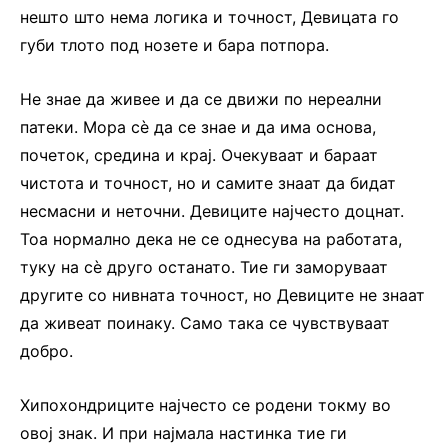
нешто што нема логика и точност, Девицата го
губи тлото под нозете и бара потпора.
Не знае да живее и да се движи по нереални
патеки. Мора сѐ да се знае и да има основа,
почеток, средина и крај. Очекуваат и бараат
чистота и точност, но и самите знаат да бидат
несмасни и неточни. Девиците најчесто доцнат.
Тоа нормално дека не се однесува на работата,
туку на сѐ друго останато. Тие ги заморуваат
другите со нивната точност, но Девиците не знаат
да живеат поинаку. Само така се чувствуваат
добро.
Хипохондриците најчесто се родени токму во
овој знак. И при најмала настинка тие ги