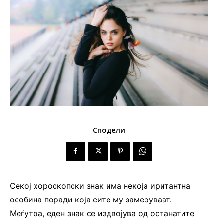
Сподели
Секој хороскопски знак има некоја иритантна
особина поради која сите му замеруваат.
Меѓутоа, еден знак се издвојува од останатите