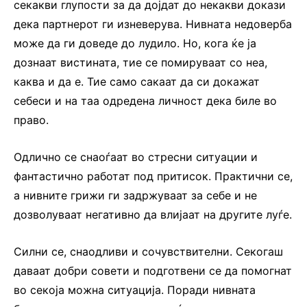
секакви глупости за да дојдат до некакви докази
дека партнерот ги изневерува. Нивната недоверба
може да ги доведе до лудило. Но, кога ќе ја
дознаат вистината, тие се помируваат со неа,
каква и да е. Тие само сакаат да си докажат
себеси и на таа одредена личност дека биле во
право.
Одлично се снаоѓаат во стресни ситуации и
фантастично работат под притисок. Практични се,
а нивните грижи ги задржуваат за себе и не
дозволуваат негативно да влијаат на другите луѓе.
Силни се, снаодливи и сочувствителни. Секогаш
даваат добри совети и подготвени се да помогнат
во секоја можна ситуација. Поради нивната