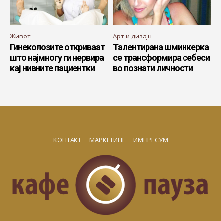
Живот
Арт и дизајн
Гинеколозите откриваат
Талентирана шминкерка
што најмногу ги нервира
се трансформира себеси
кај нивните пациентки
во познати личности
КОНТАКТ
МАРКЕТИНГ
ИМПРЕСУМ