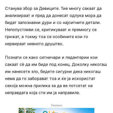
Станува збор за Девиците. Тие многу сакаат да
анализираат и пред да донесат одлука мора да
бидат запознаени дури и со најситните детали.
Непопустливи се, критикуваат и премногу се
грижат, а токму тоа се особините кои го
нервираат нивното друштво.
Познати се како ситничари и педантерии кои
сакаат сѐ да им биде под конец. Доколку некогаш
им нанесете зло, бидете сигурни дека никогаш
нема да го заборават тоа и ќе ја искористат
секоја можна прилика за да ве потсетат на
неправдата која сте им ја направиле.
Реклама