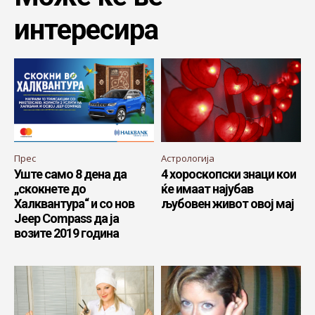
интересира
Прес
Астрологија
Уште само 8 дена дa
4 хороскопски знаци кои
„скокнете до
ќе имаат најубав
Халквантура“ и со нов
љубовен живот овој мај
Jeep Compass да ја
возите 2019 година