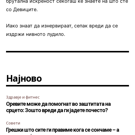
брутална искреност секогаш ќе знаете на што сте
со Девиците.
Иако знаат да изнервираат, сепак вреди да се
издржи нивното лудило.
Најново
Здравје и фитнес
Оревите може да помогнат во заштитата на
срцето: Зошто вреди да ги јадете почесто?
Совети
Грешки што сите ги правиме кога се сончаме – а