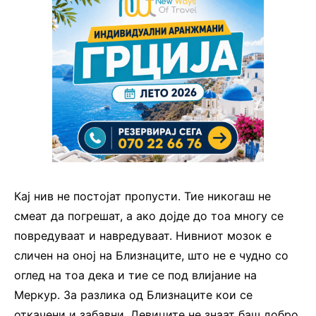
Кај нив не постојат пропусти. Тие никогаш не
смеат да погрешат, а ако дојде до тоа многу се
повредуваат и навредуваат. Нивниот мозок е
сличен на оној на Близнаците, што не е чудно со
оглед на тоа дека и тие се под влијание на
Меркур. За разлика од Близнаците кои се
откачени и забавни, Девиците не знаат баш добро