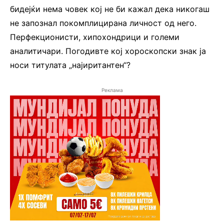
бидејќи нема човек кој не би кажал дека никогаш
не запознал покомплицирана личност од него.
Перфекционисти, хипохондрици и големи
аналитичари. Погодивте кој хороскопски знак ја
носи титулата „најиритантен“?
Реклама