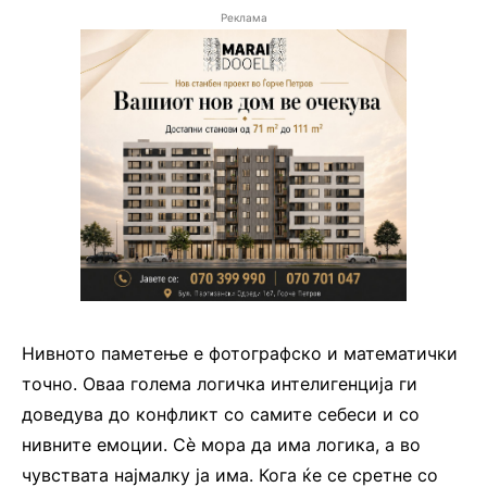
Реклама
Нивното паметење е фотографско и математички
точно. Оваа голема логичка интелигенција ги
доведува до конфликт со самите себеси и со
нивните емоции. Сѐ мора да има логика, а во
чувствата најмалку ја има. Кога ќе се сретне со