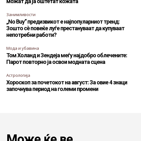
можат да ја оштетат кожата
Занимливости
„No Buy“ предизвикот е најпопуларниот тренд:
Зошто сè повеќе луѓе престануваат да купуваат
непотребни работи?
Мода и убавина
Том Холанд и Зендеја меѓу најдобро облечените:
Парот повторно ја освои модната сцена
Астрологија
Хороскоп за почетокот на август: За овие 4 знаци
започнува период на големи промени
Може ќе ве