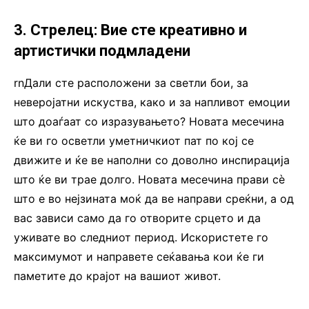
3. Стрелец: Вие сте креативно и
артистички подмладени
rnДали сте расположени за светли бои, за
неверојатни искуства, како и за напливот емоции
што доаѓаат со изразувањето? Новата месечина
ќе ви го осветли уметничкиот пат по кој се
движите и ќе ве наполни со доволно инспирација
што ќе ви трае долго. Новата месечина прави сè
што е во нејзината моќ да ве направи среќни, а од
вас зависи само да го отворите срцето и да
уживате во следниот период. Искористете го
максимумот и направете сеќавања кои ќе ги
паметите до крајот на вашиот живот.