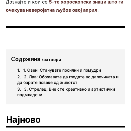
Дознајте и кои се
5-те хороскопски знаци што ги
очекува неверојатна љубов овој април
.
Содржина
/затвори
1. Овен: Станувате посилни и помудри
2. Лав: Обожавате да гледате во далечината и
да барате повеќе од животот
3. Стрелец: Вие сте креативно и артистички
подмладени
Најново