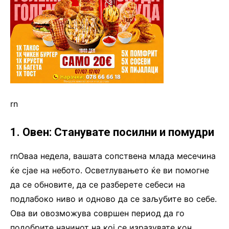
rn
1. Овен: Станувате посилни и помудри
rnОваа недела, вашата сопствена млада месечина
ќе сјае на небото. Осветлувањето ќе ви помогне
да се обновите, да се разберете себеси на
подлабоко ниво и одново да се заљубите во себе.
Ова ви овозможува совршен период да го
подобрите начинот на кој се изразувате кон