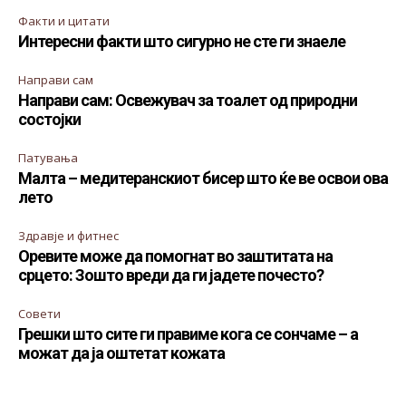
Факти и цитати
Интересни факти што сигурно не сте ги знаеле
Направи сам
Направи сам: Освежувач за тоалет од природни
состојки
Патувања
Малта – медитеранскиот бисер што ќе ве освои ова
лето
Здравје и фитнес
Оревите може да помогнат во заштитата на
срцето: Зошто вреди да ги јадете почесто?
Совети
Грешки што сите ги правиме кога се сончаме – а
можат да ја оштетат кожата