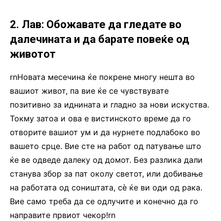
2. Лав: Обожавате да гледате во
далечината и да барате повеќе од
животот
rnНовата месечина ќе покрене многу нешта во
вашиот живот, па вие ќе се чувствувате
позитивно за иднината и гладно за нови искуства.
Токму затоа и ова е вистинското време да го
отворите вашиот ум и да нурнете подлабоко во
вашето срце. Вие сте на работ од патување што
ќе ве одведе далеку од домот. Без разлика дали
станува збор за пат околу светот, или добивање
на работата од соништата, сè ќе ви оди од рака.
Вие само треба да се одлучите и конечно да го
направите првиот чекор!rn