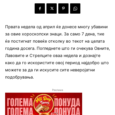
Првата недела од април ќе донесе многу убавини
за овие хороскопски знаци. За само 7 дена, тие
ќе постигнат повеќе отколку во текот на целата
година досега. Погледнете што ги очекува Овните,
Лавовите и Стрелците оваа недела и дознајте
како да го искористите овој период најдобро што
можете за да ги искусите сите неверојатни
подобрувања.
Реклама