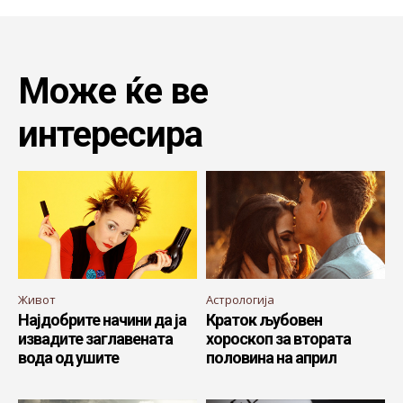
Може ќе ве
интересира
Живот
Астрологија
Најдобрите начини да ја
Краток љубовен
извадите заглавената
хороскоп за втората
вода од ушите
половина на април