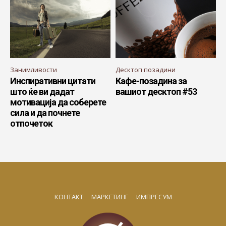
Занимливости
Десктоп позадини
Инспиративни цитати
Кафе-позадина за
што ќе ви дадат
вашиот десктоп #53
мотивација да соберете
сила и да почнете
отпочеток
КОНТАКТ
МАРКЕТИНГ
ИМПРЕСУМ