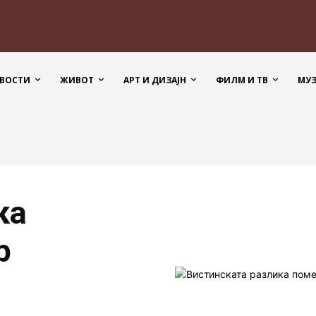
ВОСТИ
ЖИВОТ
АРТ И ДИЗАЈН
ФИЛМ И ТВ
МУ
ка
р