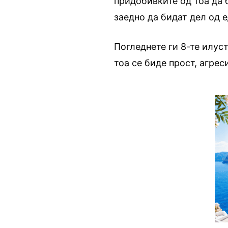
придобивките од тоа да б
заедно да бидат дел од 
Погледнете ги 8-те илус
тоа се биде прост, агре