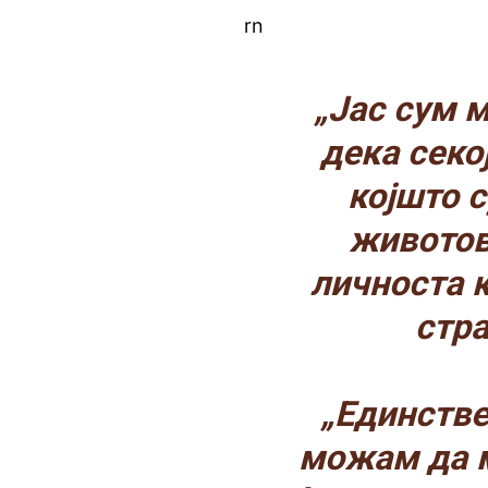
rn
„Јас сум 
дека секо
којшто 
животов
личноста к
стра
„Единстве
можам да м