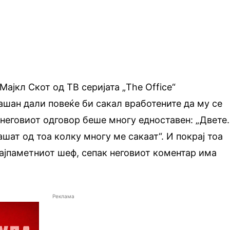
ајкл Скот од ТВ серијата „The Office“
ашан дали повеќе би сакал вработените да му се
, неговиот одговор беше многу едноставен: „Двете.
ашат од тоа колку многу ме сакаат“. И покрај тоа
ајпаметниот шеф, сепак неговиот коментар има
Реклама