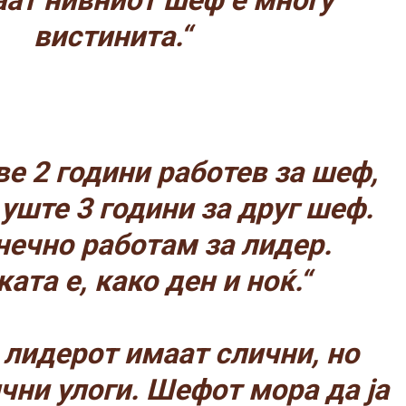
ат нивниот шеф е многу
вистинита.“
е 2 години работев за шеф,
уште 3 години за друг шеф.
нечно работам за лидер.
ата е, како ден и ноќ.“
 лидерот имаат слични, но
чни улоги. Шефот мора да ја