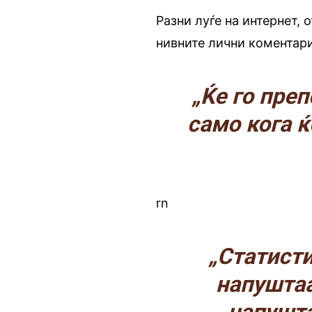
Разни луѓе на интернет, 
нивните лични коментари
„Ќе го пре
само кога ќ
rn
„Статисти
напуштаа