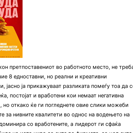
кон претпоставениот во работното место, не треб
вие 8 едноставни, но реални и креативни
, јасно ја прикажуваат разликата помеѓу тоа да с
ќа, постојат и вработени кои немаат негативна
, но откако ќе ги погледнете овие слики можеби
е за нивните квалитети во однос на водењето на
доминира со вработените, а лидерот ги сфаќа