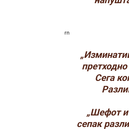
напушта
rn
„Изминатив
претходно 
Сега ко
Разлик
„Шефот и
сепак разли