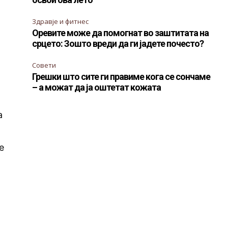
Здравје и фитнес
Оревите може да помогнат во заштитата на
срцето: Зошто вреди да ги јадете почесто?
Совети
Грешки што сите ги правиме кога се сончаме
– а можат да ја оштетат кожата
а
е