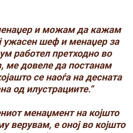
менаџер и можам да кажам
ј ужасен шеф и менаџер за
сум работел претходно во
, ме довеле да постанам
ојашто се наоѓа на десната
на од илустрациите.“
ниот менаџмент на којшто
у верувам, е оној во којшто