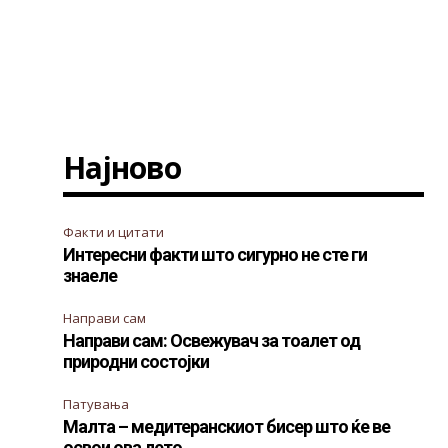
Најново
Факти и цитати
Интересни факти што сигурно не сте ги
знаеле
Направи сам
Направи сам: Освежувач за тоалет од
природни состојки
Патувања
Малта – медитеранскиот бисер што ќе ве
освои ова лето