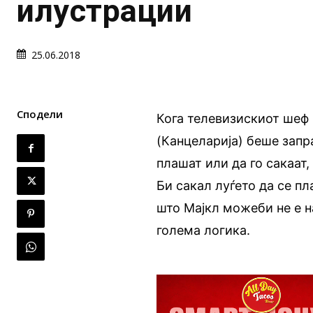
илустрации
25.06.2018
Сподели
Кога телевизискиот шеф М
(Канцеларија) беше запр
плашат или да го сакаат
Би сакал луѓето да се пл
што Мајкл можеби не е н
голема логика.