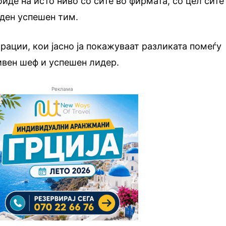
иде на исто ниво со сите во фирмата, со цел сите
еден успешен тим.
трации, кои јасно ја покажуваат разликата помеѓу
сивен шеф и успешен лидер.
Реклама