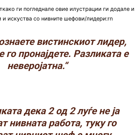
откако ги погледнале овие илустрации ги додале и
 и искуства со нивните шефови/лидери:rn
познаете вистинскиот лидер,
е го пронајдете. Разликата е
неверојатна.“
ката дека 2 од 2 луѓе не ја
т нивната работа, туку го