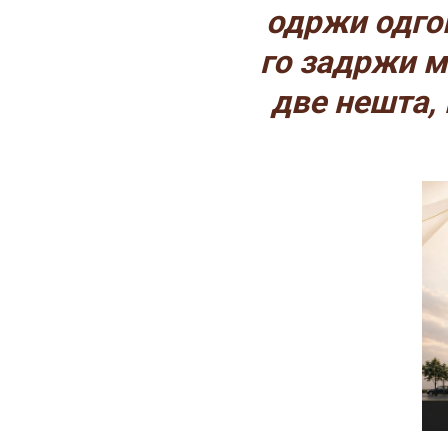
одржи одгов
го задржи м
две нешта,