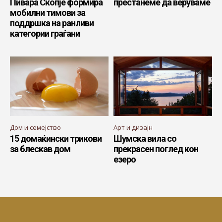
Пивара Скопје формира
престанеме да веруваме
мобилни тимови за
поддршка на ранливи
категории граѓани
Дом и семејство
Арт и дизајн
15 домаќински трикови
Шумска вила со
за блескав дом
прекрасен поглед кон
езеро