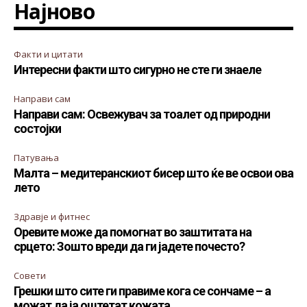
Најново
Факти и цитати
Интересни факти што сигурно не сте ги знаеле
Направи сам
Направи сам: Освежувач за тоалет од природни
состојки
Патувања
Малта – медитеранскиот бисер што ќе ве освои ова
лето
Здравје и фитнес
Оревите може да помогнат во заштитата на
срцето: Зошто вреди да ги јадете почесто?
Совети
Грешки што сите ги правиме кога се сончаме – а
можат да ја оштетат кожата