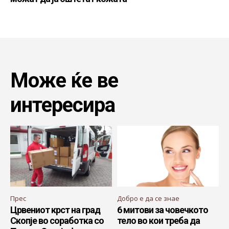
Може ќе ве
интересира
Прес
Добро е да се знае
Црвениот крст на град
6 митови за човечкото
Скопје во соработка со
тело во кои треба да