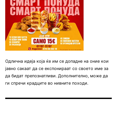
Одлична идеја која ќе им се допадне на оние кои
јавно сакаат да се експонираат со своето име за
да бидат препознатливи. Дополнително, може да
ги спречи крадците во нивните походи.