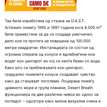
Таа била изработена од страна на D.A.S.T.
3
Artsteam помеѓу 1995 и 1997 година кога 8.000 m
биле преместени за да се создаде уметничко
дело кое се протега на површина од 100.000
метри квадратни. Инсталацијата се состои од
огромна спирала од конуси и вдлабнатини кои
водат кон центарот во кој се наоѓа базен со вода.
Како што се приближувате кон центарот,
градуално помалите конуси создаваат чувство
како да стануваат поголеми. Лоцирана помеѓу
црвеното море и група планини, Desert Breath
функционира на две различни нивоа во однос на
погледот – одозгора како моќна визуелна слика и