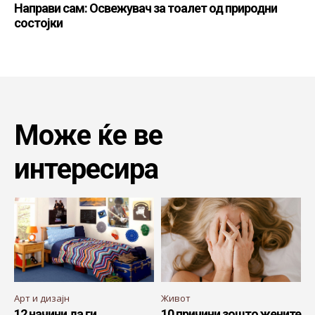
Направи сам: Освежувач за тоалет од природни
состојки
Може ќе ве
интересира
Арт и дизајн
Живот
12 начини да ги
10 причини зошто жените