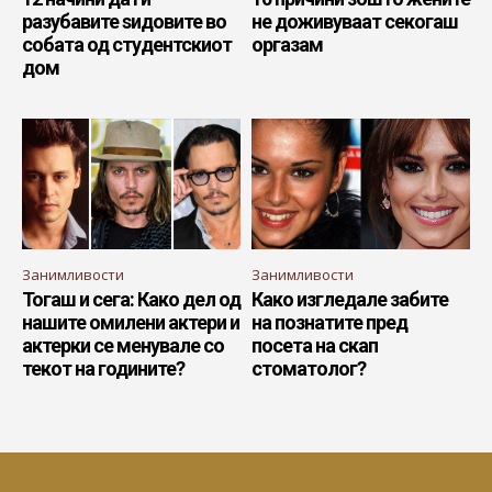
разубавите ѕидовите во
не доживуваат секогаш
собата од студентскиот
оргазам
дом
Занимливости
Занимливости
Тогаш и сега: Како дел од
Како изгледале забите
нашите омилени актери и
на познатите пред
актерки се менувале со
посета на скап
текот на годините?
стоматолог?