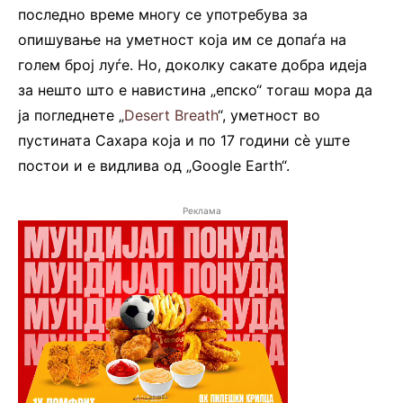
последно време многу се употребува за
опишување на уметност која им се допаѓа на
голем број луѓе. Но, доколку сакате добра идеја
за нешто што е навистина „епско“ тогаш мора да
ја погледнете „
Desert Breath
“, уметност во
пустината Сахара која и по 17 години сѐ уште
постои и е видлива од „Google Earth“.
Реклама