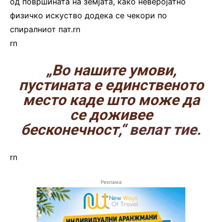
од површината на земјата, како неверојатно
физичко искуство додека се чекори по
спиралниот пат.rn
rn
„Во нашите умови,
пустината е единственото
место каде што може да
се доживее
бесконечност,“
велат тие.
rn
Реклама