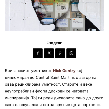
Сподели
Британскиот уметникот
Nick Gentry
кој
дипломирал во Central Saint Martins е автор на
оваа рециклирана уметност. Старите и веќе
неупотребливи флопи дискови се неговата
инспирација. Тој ги реди дисковите едно до друго
како сложувалка и потоа врз нив црта портрети.