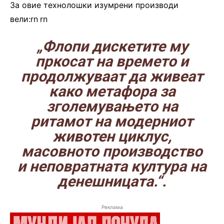
За овие технолошки изумрени производи
вели:rn
.
rn
„Флопи дискетите му
пркосат на времето и
продолжуваат да живеат
како метафора за
зголемувањето на
ритамот на модерниот
животен циклус,
масовното производство
и неповратната култура на
денешницата.“.
Реклама