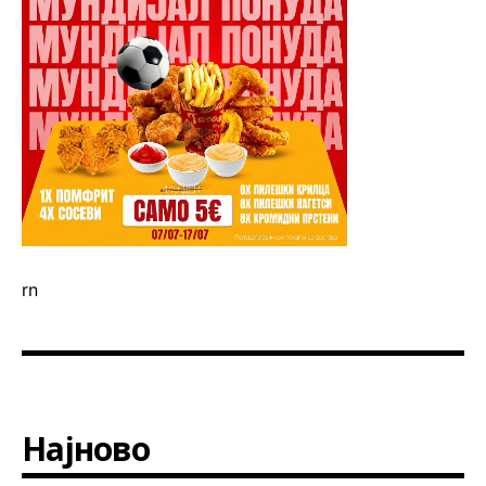
rn
Најново