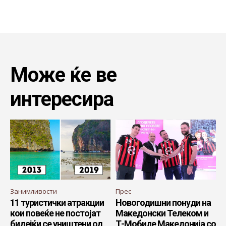
Може ќе ве
интересира
Занимливости
Прес
11 туристички атракции
Новогодишни понуди на
кои повеќе не постојат
Македонски Телеком и
бидејќи се уништени од
Т-Мобиле Македонија со