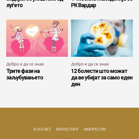
луѓето
РК Вардар
Добро е да се знае
Добро е да се знае
Трите фази на
12 болести што можат
заљубувањето
да ве убијат за само еден
ден
КОНТАКТ
МАРКЕТИНГ
ИМПРЕСУМ