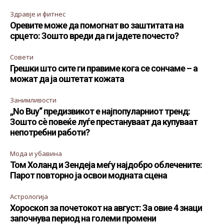
Здравје и фитнес
Оревите може да помогнат во заштитата на
срцето: Зошто вреди да ги јадете почесто?
Совети
Грешки што сите ги правиме кога се сончаме – а
можат да ја оштетат кожата
Занимливости
„No Buy“ предизвикот е најпопуларниот тренд:
Зошто сè повеќе луѓе престануваат да купуваат
непотребни работи?
Мода и убавина
Том Холанд и Зендеја меѓу најдобро облечените:
Парот повторно ја освои модната сцена
Астрологија
Хороскоп за почетокот на август: За овие 4 знаци
започнува период на големи промени