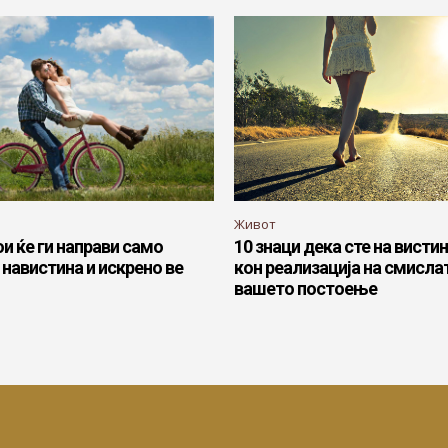
Живот
ои ќе ги направи само
10 знаци дека сте на висти
 навистина и искрено ве
кон реализација на смисла
вашето постоење