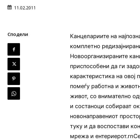
11.02.2011
Сподели
Канцелариите на најпозн
комплетно редизајнирани
Новоорганизираните канц
приспособени да ги зад
карактеристика на овој 
помеѓу работна и животн
живот, со внимателно од
и состаноци собираат ок
новонаправениот простор
туку и да воспостави ко
мрежа и ентериерот.rnСе