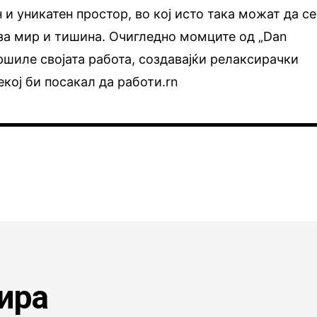
 и уникатен простор, во кој исто така можат да се
 за мир и тишина. Очигледно момците од „Dan
вршиле својата работа, создавајќи релаксирачки
екој би посакал да работи.rn
ира