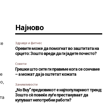
Најново
се
Здравје и фитнес
Оревите може да помогнат во заштитата на
срцето: Зошто вреди да ги јадете почесто?
Совети
Грешки што сите ги правиме кога се сончаме
ње
– а можат да ја оштетат кожата
о,
Занимливости
„No Buy“ предизвикот е најпопуларниот тренд:
Зошто сè повеќе луѓе престануваат да
та
купуваат непотребни работи?