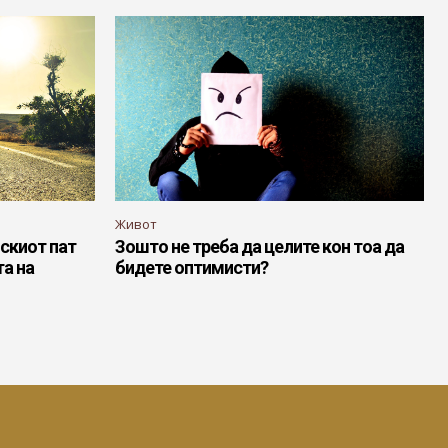
Живот
нскиот пат
Зошто не треба да целите кон тоа да
та на
бидете оптимисти?