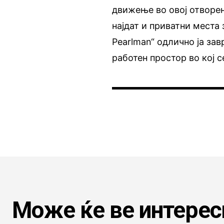
движење во овој отворен
најдат и приватни места
Pearlman“ одлично ја за
работен простор во кој с
Може ќе ве интерес