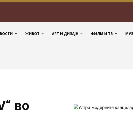
ВОСТИ
ЖИВОТ
АРТ И ДИЗАЈН
ФИЛМ И ТВ
МУ
V“ во