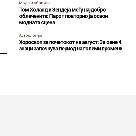
Мода и убавина
Том Холанд и Зендеја меѓу најдобро
облечените: Парот повторно ја освои
модната сцена
Астрологија
Хороскоп за почетокот на август: За овие 4
знаци започнува период на големи промени