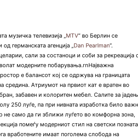
ата музичка телевизија „
MTV
“ во Берлин се
 од германската агенција „
Dan Pearlman
“.
еларии, сали за состаноци и соби за рекреација 
оволат модерните побарувања.rnНајважна
простор е балансот кој се одржува на границата
а средина. Атриумот на првиот кат е вратен во
бран, забавен и колоритен мебел. Салите за јаде
олу 250 луѓе, па при нивната изработка било важн
 не само да ги зближи луѓето во комфорна зона,
некција помеѓу модерниот стил на светски позната
га вработените имаат поголема слобода на