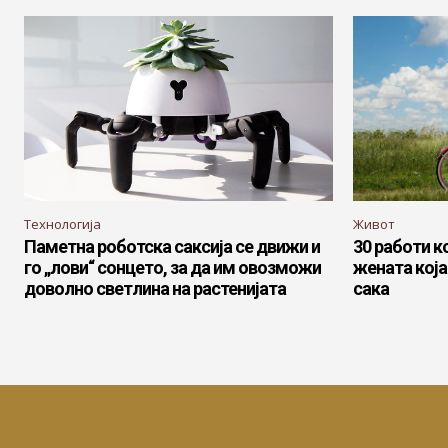
Технологија
Живот
Паметна роботска саксија се движи и
30 работи к
го „лови“ сонцето, за да им овозможи
жената која
доволно светлина на растенијата
сака