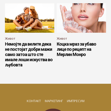
Живот
Живот
Немојте да велите дека
Коцка мраз за убаво
не постојат добри мажи
лице по рецепт на
само затоа што сте
Мерлин Монро
имале лоши искуства во
љубовта
КОНТАКТ
МАРКЕТИНГ
ИМПРЕСУМ