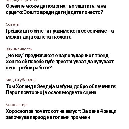
Оревите може да помогнат во заштитата на
срцето: Зошто вреди да ги јадете почесто?
Совети
Грешки што сите ги правиме кога се сончаме – а
можат да ја оштетат кожата
Занимливости
„No Buy“ предизвикот е најпопуларниот тренд:
Зошто сè повеќе луѓе престануваат да купуваат
непотребни работи?
Мода и убавина
Том Холанд и Зендеја меѓу најдобро облечените:
Парот повторно ја освои модната сцена
Астрологија
Хороскоп за почетокот на август: За овие 4 знаци
започнува период на големи промени