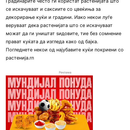
Градинарите често ги користат растенијата што
се искачуваат и саксиите со цвеќиња за
декорирање куќи и градини. Иако некои луѓе
веруваат дека растенијата што се искачуваат
можат да ги уништат ѕидовите, тие без сомнение
прават куќата да изгледа како од бајка.
Погледнете некои од најубавите куќи покриени со
растенија.rn
Реклама