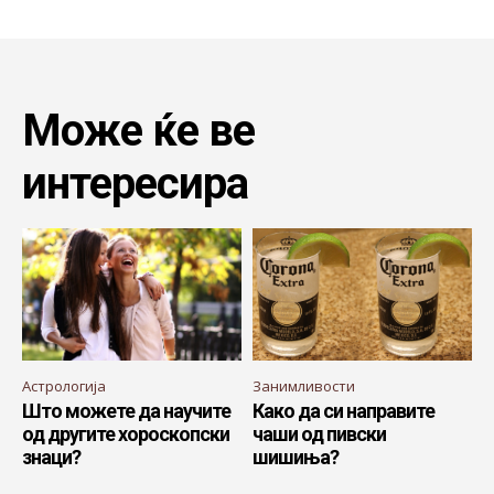
Може ќе ве
интересира
Астрологија
Занимливости
Што можете да научите
Како да си направите
од другите хороскопски
чаши од пивски
знаци?
шишиња?