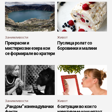
Занимливости
Живот
Прекрасни и
Пуслица ролат со
мистериозни езера кои
боровинки и малини
се формирале во кратери
Занимливости
Живот
„Рандом“ изненадувачки
6 ситуации во кои го
факти
извртуваме концептот