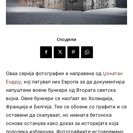
Сподели
Оваа серија фотографии е направена од
Џонатан
Ендрју
, кој патувал низ Европа за да документира
напуштени воени бункери од Втората светска
војна. Овие бункери се наоѓаат во Холандија,
Франција и Белгија. Тие се обоени со графити и се
оставени да скапуваат, но нивната бетонска
основа останува како доказ за историјата која
пополека избледува. Фотографиите истовремено