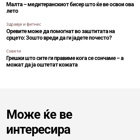
Малта – медитеранскиот бисер што ќе ве освои ова
лето
Здравје и фитнес
Оревите може да помогнат во заштитата на
срцето: Зошто вреди да ги јадете почесто?
Совети
Грешки што сите ги правиме кога се сончаме – а
можат да ја оштетат кожата
Може ќе ве
интересира