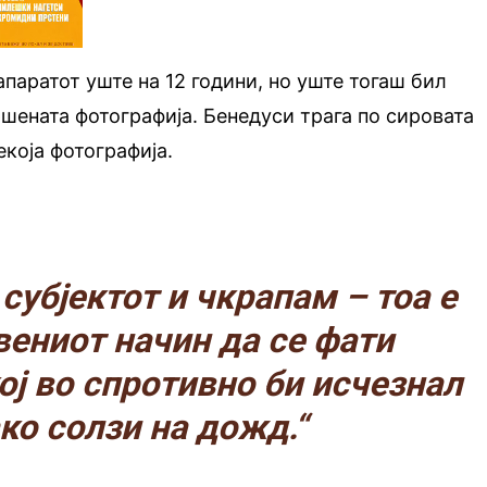
апаратот уште на 12 години, но уште тогаш бил
ршената фотографија. Бенедуси трага по сировата
екоја фотографија.
субјектот и чкрапам – тоа е
вениот начин да се фати
ој во спротивно би исчезнал
ко солзи на дожд.“