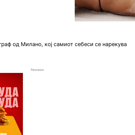
граф од Милано, кој самиот себеси се нарекува
Реклама