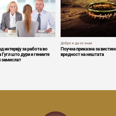
Добро е да се знае
д интервју за работа во
Поучна приказна за вистин
 Гугл што дури и гениите
вредност на нештата
и замислат