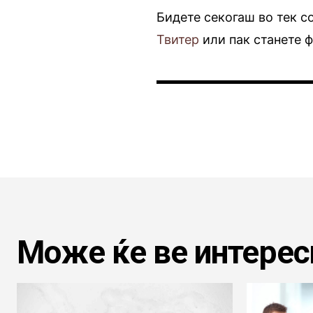
Бидете секогаш во тек с
Твитер
или пак станете 
Може ќе ве интерес