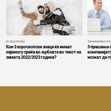
Астрологија
Занимливости
Кои 3 хороскопски знаци ќе имаат
5 прашања о
најмногу среќа во љубовта во текот на
компанијата
зимата 2022/2023 година?
можат да г