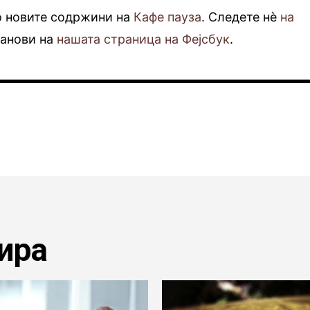
о новите содржини на
Кафе пауза
. Следете нè
на
фанови на
нашата страница на Фејсбук
.
ира