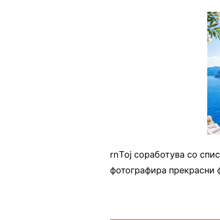
rnТој соработува со спи
фотографира прекрасни 