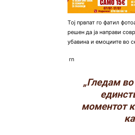
Тој првпат го фатил фото
решен да ја направи сов
убавина и емоциите во с
rn
„Гледам во 
единст
моментот к
ка