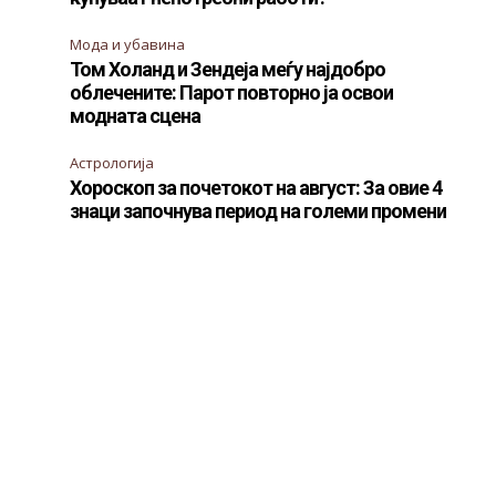
Мода и убавина
Том Холанд и Зендеја меѓу најдобро
облечените: Парот повторно ја освои
модната сцена
Астрологија
Хороскоп за почетокот на август: За овие 4
знаци започнува период на големи промени