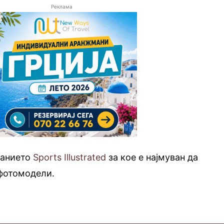
Реклама
санието
Sports Illustrated
за кое е најмуван да
фотомодели.