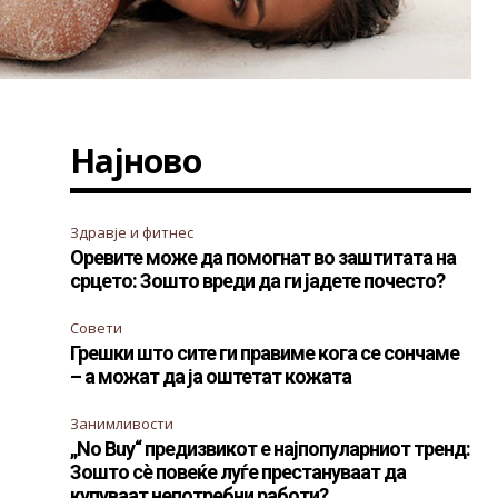
Најново
Здравје и фитнес
Оревите може да помогнат во заштитата на
срцето: Зошто вреди да ги јадете почесто?
Совети
Грешки што сите ги правиме кога се сончаме
– а можат да ја оштетат кожата
Занимливости
„No Buy“ предизвикот е најпопуларниот тренд:
Зошто сè повеќе луѓе престануваат да
купуваат непотребни работи?