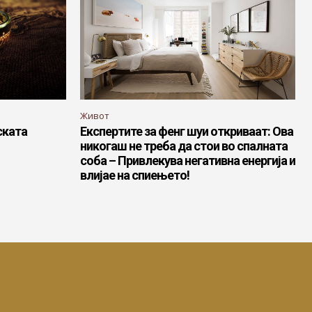
Живот
ската
Експертите за фенг шуи откриваат: Ова
никогаш не треба да стои во спалната
соба – Привлекува негативна енергија и
влијае на спиењето!