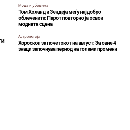
Мода и убавина
Том Холанд и Зендеја меѓу најдобро
облечените: Парот повторно ја освои
модната сцена
Астрологија
ти
Хороскоп за почетокот на август: За овие 4
знаци започнува период на големи промени