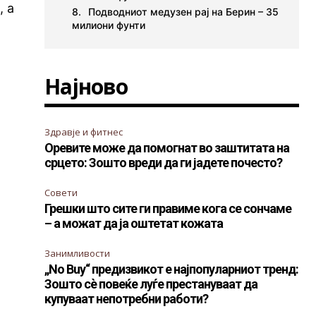
, а
Подводниот медузен рај на Берин – 35
милиони фунти
а
Најново
Здравје и фитнес
Оревите може да помогнат во заштитата на
срцето: Зошто вреди да ги јадете почесто?
Совети
Грешки што сите ги правиме кога се сончаме
– а можат да ја оштетат кожата
Занимливости
„No Buy“ предизвикот е најпопуларниот тренд:
Зошто сè повеќе луѓе престануваат да
купуваат непотребни работи?