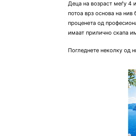
Деца на возраст меѓу 4 и
потоа врз основа на нив
проценета од професиона
имаат прилично скапа им
Погледнете неколку од н