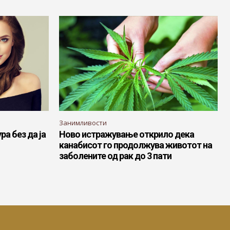
Занимливости
ра без да ја
Ново истражување открило дека
канабисот го продолжува животот на
заболените од рак до 3 пати