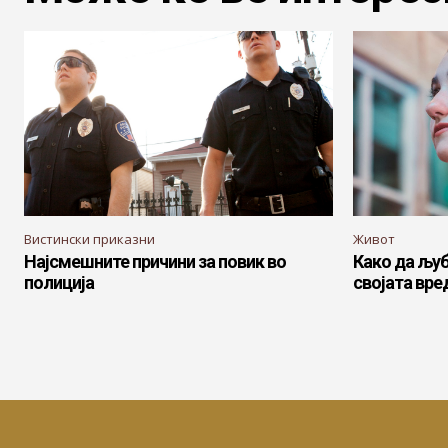
Вистински приказни
Живот
Најсмешните причини за повик во
Како да љуб
полиција
својата вре