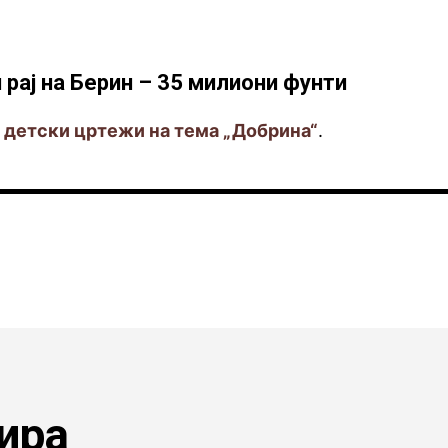
рај на Берин – 35 милиони фунти
6 детски цртежи на тема „Добрина“
.
ира