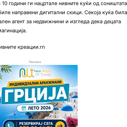
 10 години ги нацртале нивните куќи од соништата
 биле направени дигитални скици. Секоја куќа бил
лен агент за недвижнини и изгледа дека децата
агинација.
ивните креации.rn
Реклама