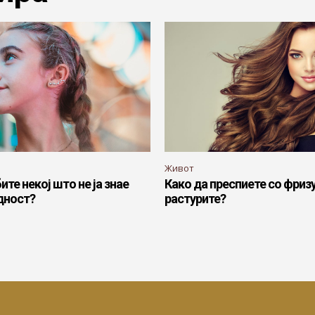
Живот
ите некој што не ја знае
Како да преспиете со фризу
дност?
растурите?