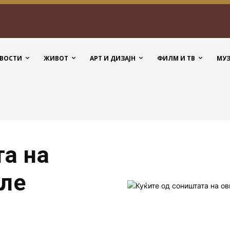
ВОСТИ
ЖИВОТ
АРТ И ДИЗАЈН
ФИЛМ И ТВ
МУ
та на
еле