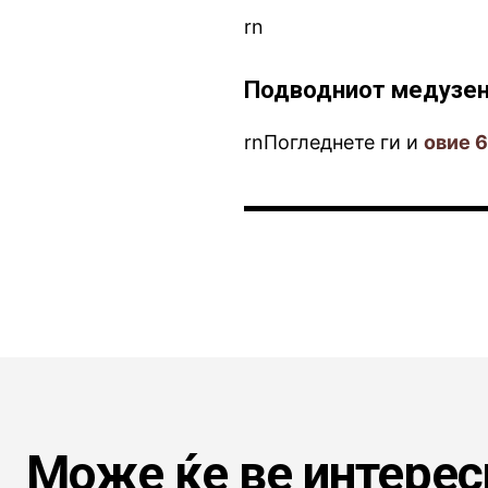
rn
Подводниот медузен 
rnПогледнете ги и
овие 
Може ќе ве интерес