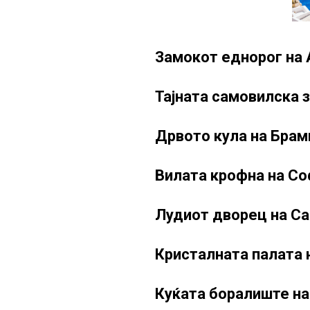
Замокот еднорог на А
Тајната самовилска з
Дрвото кула на Брам
Вилата крофна на Со
Лудиот дворец на Са
Кристалната палата 
Куќата боралиште на