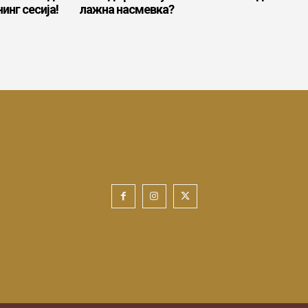
инг сесија!
лажна насмевка?