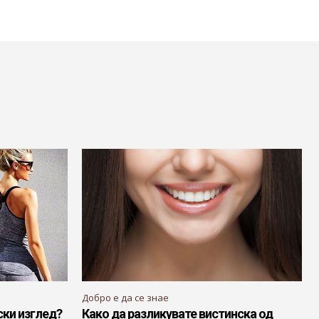
Добро е да се знае
ски изглед?
Како да разликувате вистинска од