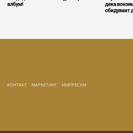
албум!
дека вонзе
обидуваат д
КОНТАКТ
МАРКЕТИНГ
ИМПРЕСУМ