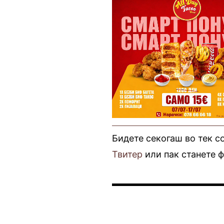
Бидете секогаш во тек с
Твитер
или пак станете 