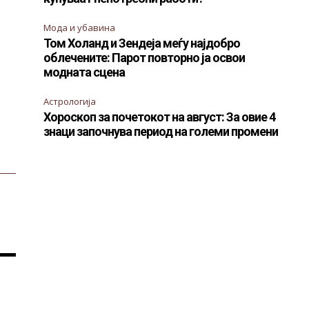
Мода и убавина
Том Холанд и Зендеја меѓу најдобро
облечените: Парот повторно ја освои
модната сцена
Астрологија
Хороскоп за почетокот на август: За овие 4
знаци започнува период на големи промени