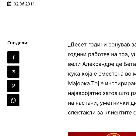
02.06.2011
Сподели
„Десет години сонував за
години работев на тоа, уш
вели Александре де Бетак
куќа која е сместена во
Мајорка.Тој е инспирира
најверојатно затоа што р
на настани, уметнички д
спектакли за клиентите 