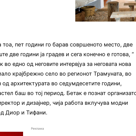
 тоа, пет години го барав совршеното место, две
те две години ја градев и сега конечно е готова, “
 во едно од неговите интервјуа за неговата нова
 мало крајбрежно село во регионот Трамуната, во
н од архитектурата во седумдесетите години,
астел баш во тој период. Бетак е познат организат
иректор и дизајнер, чија работа вклучува модни
од Диор и Тифани.
Реклама