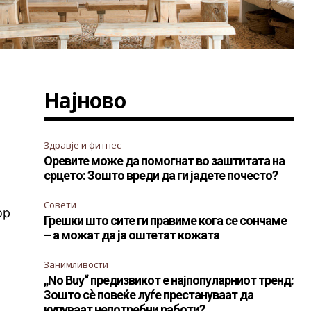
Најново
Здравје и фитнес
Оревите може да помогнат во заштитата на
срцето: Зошто вреди да ги јадете почесто?
Совети
ор
Грешки што сите ги правиме кога се сончаме
– а можат да ја оштетат кожата
Занимливости
„No Buy“ предизвикот е најпопуларниот тренд:
Зошто сè повеќе луѓе престануваат да
купуваат непотребни работи?