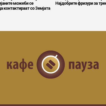
мјаните можеби се
Најдобрите фризури за трен
а контактираат со Земјата