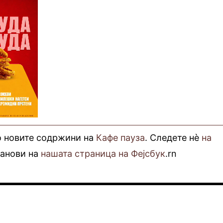
о новите содржини на
Кафе пауза
. Следете нè
на
фанови на
нашата страница на Фејсбук
.rn