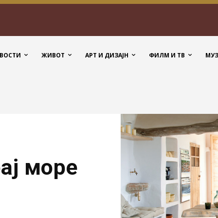
ВОСТИ
ЖИВОТ
АРТ И ДИЗАЈН
ФИЛМ И ТВ
МУ
ај море