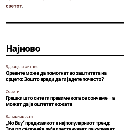
светот
.
Најново
Здравје и фитнес
Оревите може да помогнат во заштитата на
срцето: Зошто вреди да ги јадете почесто?
Совети
Грешки што сите ги правиме кога се сончаме – а
можат да ја оштетат кожата
Занимливости
„No Buy“ предизвикот е најпопуларниот тренд:
Зошто сè повеќе луѓе престануваат да купуваат