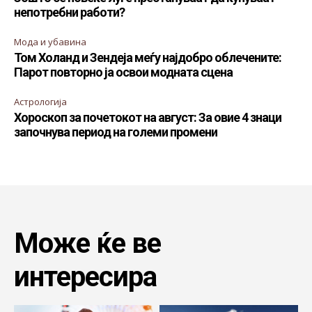
непотребни работи?
Мода и убавина
Том Холанд и Зендеја меѓу најдобро облечените:
Парот повторно ја освои модната сцена
Астрологија
Хороскоп за почетокот на август: За овие 4 знаци
започнува период на големи промени
Може ќе ве
интересира