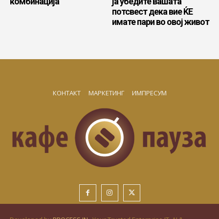
комбинација
ја убедите вашата
потсвест дека вие ЌЕ
имате пари во овој живот
КОНТАКТ
МАРКЕТИНГ
ИМПРЕСУМ