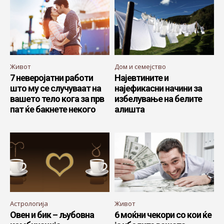
Живот
Дом и семејство
7 неверојатни работи
Најевтините и
што му се случуваат на
најефикасни начини за
вашето тело кога за прв
избелување на белите
пат ќе бакнете некого
алишта
Астрологија
Живот
Овен и бик – љубовна
6 моќни чекори со кои ќе