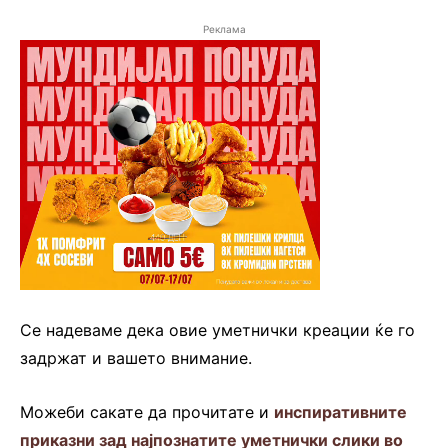
Реклама
Се надеваме дека овие уметнички креации ќе го
задржат и вашето внимание.
Можеби сакате да прочитате и
инспиративните
приказни зад најпознатите уметнички слики во