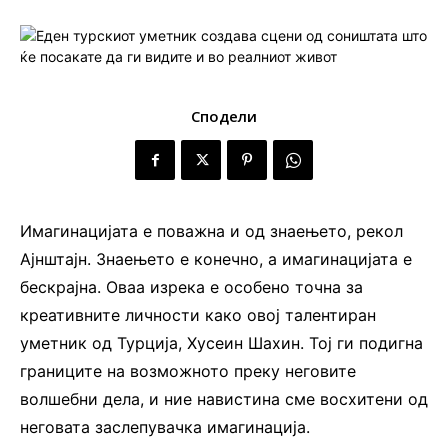
Сподели
Имагинацијата е поважна и од знаењето, рекол
Ајнштајн. Знаењето е конечно, а имагинацијата е
бескрајна. Оваа изрека е особено точна за
креативните личности како овој талентиран
уметник од Турција, Хусеин Шахин. Тој ги подигна
границите на возможното преку неговите
волшебни дела, и ние навистина сме восхитени од
неговата заслепувачка имагинација.