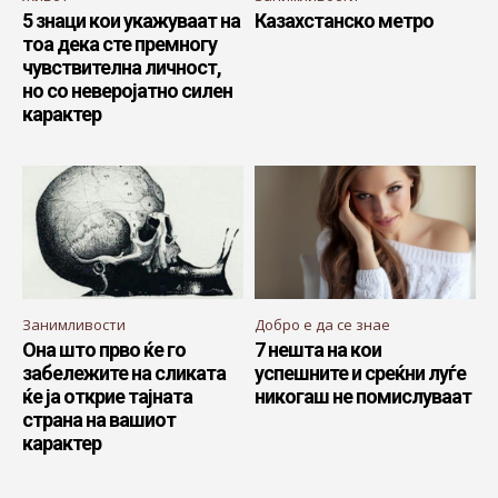
5 знаци кои укажуваат на
Казахстанско метро
тоа дека сте премногу
чувствителна личност,
но со неверојатно силен
карактер
Занимливости
Добро е да се знае
Она што прво ќе го
7 нешта на кои
забележите на сликата
успешните и среќни луѓе
ќе ја открие тајната
никогаш не помислуваат
страна на вашиот
карактер