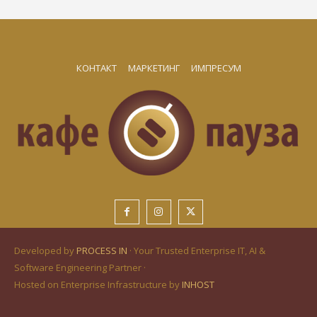
КОНТАКТ
МАРКЕТИНГ
ИМПРЕСУМ
Developed by
PROCESS IN
· Your Trusted Enterprise IT, AI &
Software Engineering Partner ·
Hosted on Enterprise Infrastructure by
INHOST