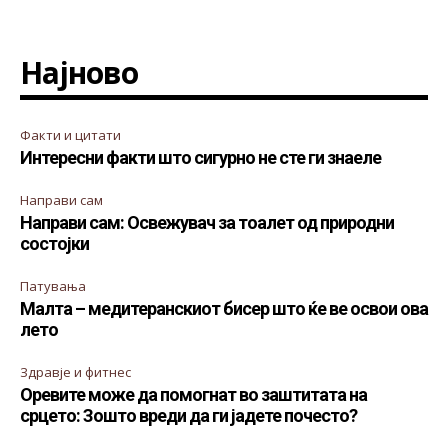
Најново
Факти и цитати
Интересни факти што сигурно не сте ги знаеле
Направи сам
Направи сам: Освежувач за тоалет од природни
состојки
Патувања
Малта – медитеранскиот бисер што ќе ве освои ова
лето
Здравје и фитнес
Оревите може да помогнат во заштитата на
срцето: Зошто вреди да ги јадете почесто?