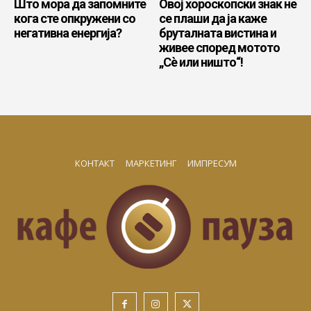
Што мора да запомните
Овој хороскопски знак не
кога сте опкружени со
се плаши да ја каже
негативна енергија?
бруталната вистина и
живее според мотото
„Сè или ништо“!
КОНТАКТ
МАРКЕТИНГ
ИМПРЕСУМ