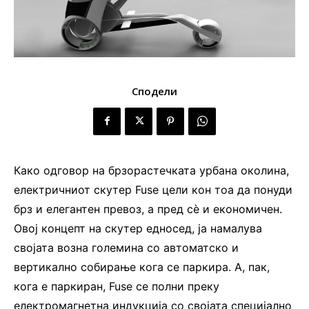
Сподели
Како одговор на брзорастечката урбана околина,
електричниот скутер Fuse цели кон тоа да понуди
брз и елегантен превоз, а пред сè и економичен.
Овој концепт на скутер едносед, ја намалува
својата возна големина со автоматско и
вертикално собирање кога се паркира. А, пак,
кога е паркиран, Fuse се полни преку
електромагнетна индукција со својата специјално