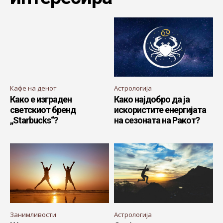
Кафе на денот
Астрологија
Како е изграден
Како најдобро да ја
светскиот бренд
искористите енергијата
„Starbucks“?
на сезоната на Ракот?
Занимливости
Астрологија