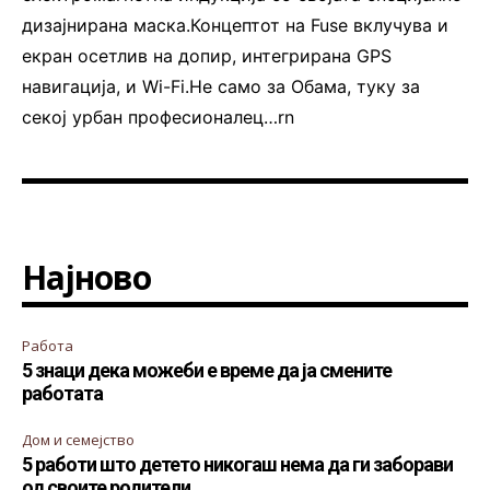
дизајнирана маска.Концептот на Fuse вклучува и
екран осетлив на допир, интегрирана GPS
навигација, и Wi-Fi.Не само за Обама, туку за
секој урбан професионалец…rn
Најново
Работа
5 знаци дека можеби е време да ја смените
работата
Дом и семејство
5 работи што детето никогаш нема да ги заборави
од своите родители