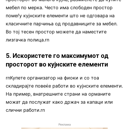
мебел по мерка. Често има слободен простор
помеѓу кујнските елементи што не одговара на
класичните парчиња од продавниците за мебел.
Во тој тесен простор можете да наместите
лизгачка полица.rn
5. Искористете го максимумот од
просторот во кујнските елементи
rnКупете организатор на фиоки и со тоа
складирајте повеќе работи во кујнските елементи.
На пример, внатрешните страни на орманите
можат да послужат како држач за капаци или
слични работи.rn
Реклама