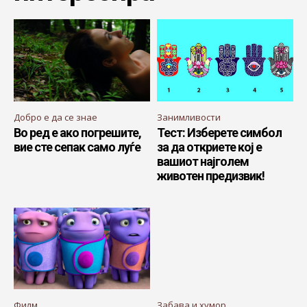
Добро е да се знае
Занимливости
Во ред е ако погрешите,
Тест: Изберете симбол
вие сте сепак само луѓе
за да откриете кој е
вашиот најголем
животен предизвик!
Филм
Забава и хумор