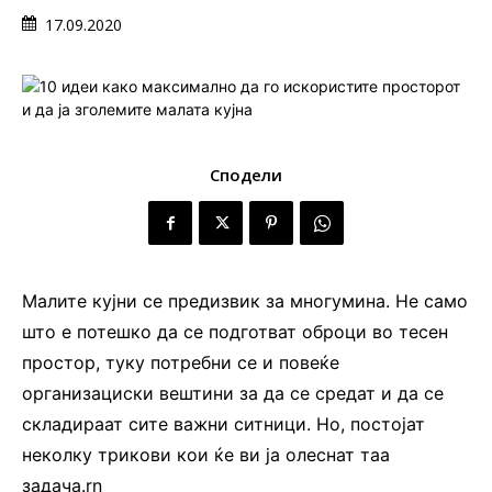
17.09.2020
Сподели
Малите кујни се предизвик за многумина. Не само
што е потешко да се подготват оброци во тесен
простор, туку потребни се и повеќе
организациски вештини за да се средат и да се
складираат сите важни ситници. Но, постојат
неколку трикови кои ќе ви ја олеснат таа
задача.rn