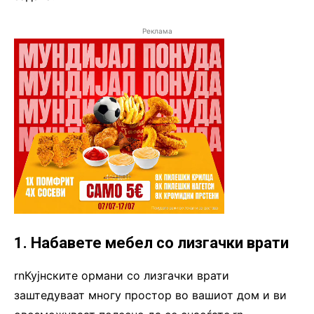
Реклама
1. Набавете мебел со лизгачки врати
rnКујнските ормани со лизгачки врати
заштедуваат многу простор во вашиот дом и ви