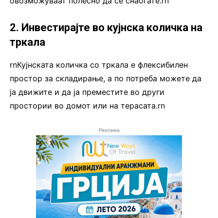
овозможуваат полесно да се снаоѓате.rn
2. Инвестирајте во кујнска количка на
тркала
rnКујнската количка со тркала е флексибилен
простор за складирање, а по потреба можете да
ја движите и да ја преместите во други
простории во домот или на терасата.rn
Реклама