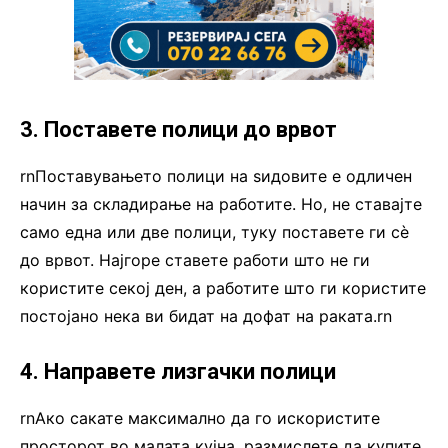
3. Поставете полици до врвот
rnПоставувањето полици на ѕидовите е одличен
начин за складирање на работите. Но, не ставајте
само една или две полици, туку поставете ги сè
до врвот. Најгоре ставете работи што не ги
користите секој ден, а работите што ги користите
постојано нека ви бидат на дофат на раката.rn
4. Направете лизгачки полици
rnАко сакате максимално да го искористите
просторот во малата кујна, размислете да купите