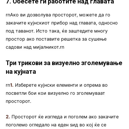
7. Обесете ги работите над главата
rnАко ви дозволува просторот, можете да го
закачите кујнскиот прибор над главата, односно
под таванот. Исто така, ќе заштедите многу
простор ако поставите решетка за сушење
садови над мијалникот.rn
Три трикови за визуелно зголемување
на кујната
rn
1.
Изберете кујнски елементи и опрема во
посветли бои кои визуелно го зголемуваат
просторот.
2.
Просторот ќе изгледа и поголем ако закачите
поголемо огледало на еден ѕид во кој ќе се