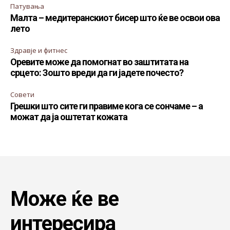
Патувања
Малта – медитеранскиот бисер што ќе ве освои ова
лето
Здравје и фитнес
Оревите може да помогнат во заштитата на
срцето: Зошто вреди да ги јадете почесто?
Совети
Грешки што сите ги правиме кога се сончаме – а
можат да ја оштетат кожата
Може ќе ве
интересира