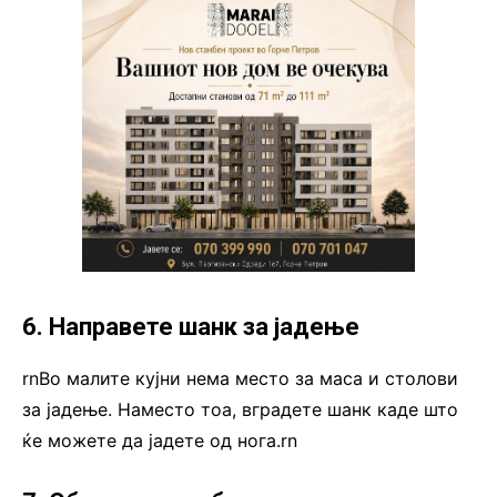
6. Направете шанк за јадење
rnВо малите кујни нема место за маса и столови
за јадење. Наместо тоа, вградете шанк каде што
ќе можете да јадете од нога.rn