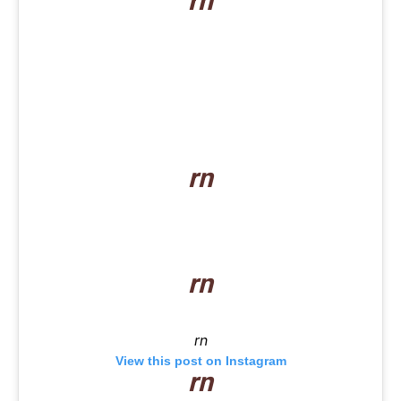
rn
rn
rn
rn
View this post on Instagram
rn