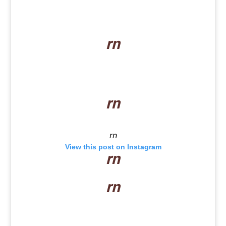
rn
rn
rn
View this post on Instagram
rn
rn