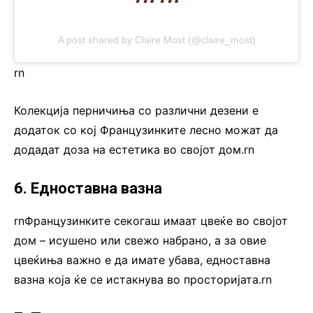
A post shared by Claire Most (@claire_most)
rn
Колекција перничиња со различни дезени е
додаток со кој Французинките лесно можат да
додадат доза на естетика во својот дом.rn
6. Едноставна вазна
rnФранцузинките секогаш имаат цвеќе во својот
дом – исушено или свежо набрано, а за овие
цвеќиња важно е да имате убава, едноставна
вазна која ќе се истакнува во просторијата.rn