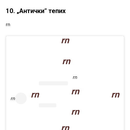
10. „Антички“ тепих
rn
rn
rn
rn
rn
rn
rn
rn
rn
rn