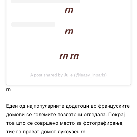
rn
rn
rn rn
A post shared by Julie (@leasy_inparis)
rn
Еден од најпопуларните додатоци во француските
домови се големите позлатени огледала. Покрај
тоа што се совршено место за фотографирање,
тие го прават домот луксузен.rn