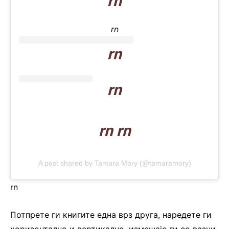
rn
rn
rn
rn
rn rn
A post shared by Tamara Mory (@tamaramory)
rn
Потпрете ги книгите една врз друга, наредете ги
хоризонтално и вертикално, измешаје ги со вазни,