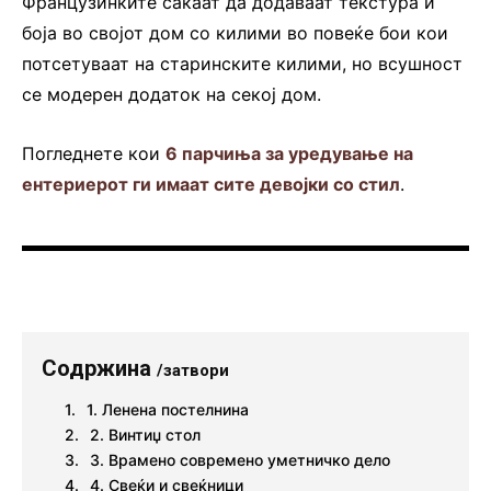
Французинките сакаат да додаваат текстура и
боја во својот дом со килими во повеќе бои кои
потсетуваат на старинските килими, но всушност
се модерен додаток на секој дом.
Погледнете кои
6 парчиња за уредување на
ентериерот ги имаат сите девојки со стил
.
Содржина
/затвори
1. Ленена постелнина
2. Винтиџ стол
3. Врамено современо уметничко дело
4. Свеќи и свеќници