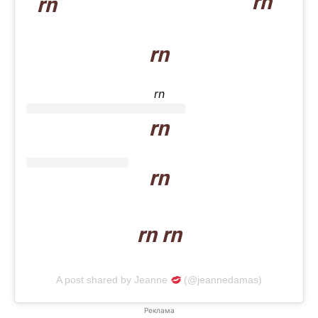
rn
rn
rn
rn
rn
rn
rn rn
A post shared by Jeanne
(@jeannedamas)
Реклама