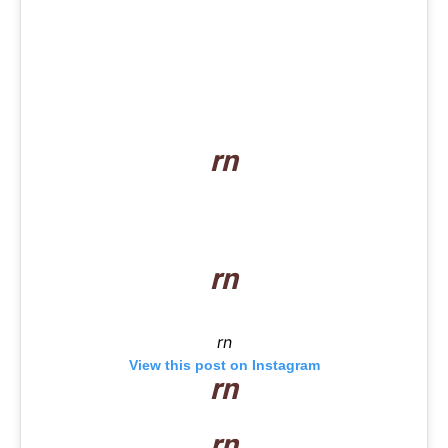
rn
rn
rn
View this post on Instagram
rn
rn