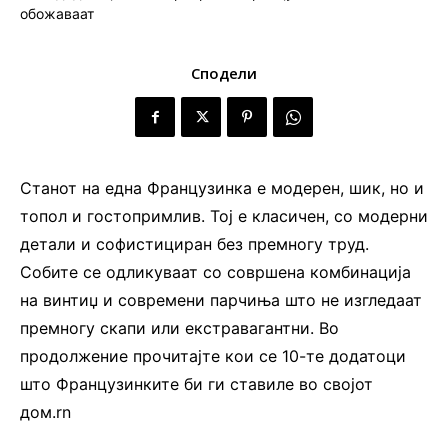
Сподели
Станот на една Французинка е модерен, шик, но и
топол и гостопримлив. Тој е класичен, со модерни
детали и софистициран без премногу труд.
Собите се одликуваат со совршена комбинација
на винтиџ и современи парчиња што не изгледаат
премногу скапи или екстравагантни. Во
продолжение прочитајте кои се 10-те додатоци
што Французинките би ги ставиле во својот
дом.rn