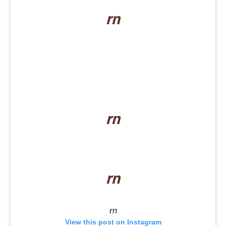
rn
rn
rn
rn
View this post on Instagram