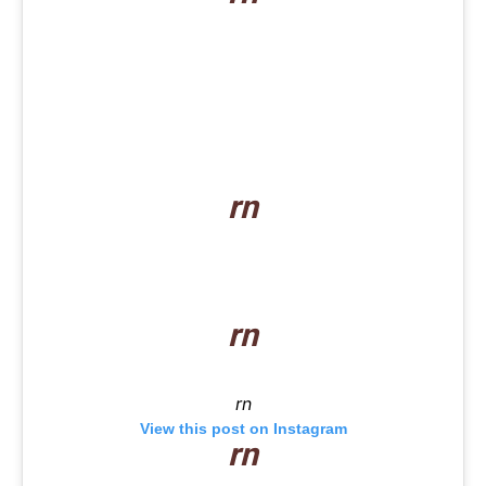
rn
rn
rn
View this post on Instagram
rn