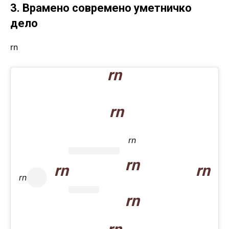
3. Врамено современо уметничко
дело
rn
rn
rn
rn
rn
rn
rn
rn
rn