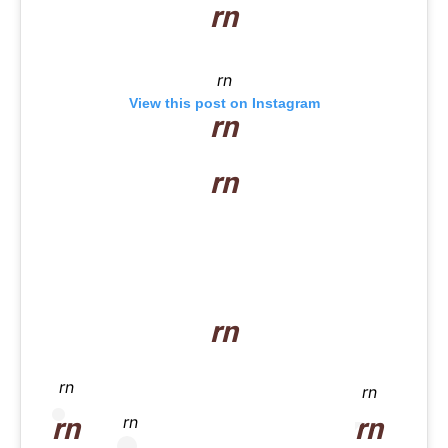
rn
rn
View this post on Instagram
rn
rn
rn
rn
rn
rn
rn
rn