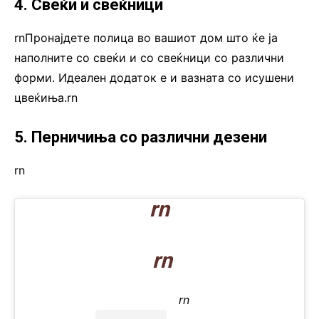
4. Свеќи и свеќници
rnПронајдете полица во вашиот дом што ќе ја
наполните со свеќи и со свеќници со различни
форми. Идеален додаток е и вазната со исушени
цвеќиња.rn
5. Перничиња со различни дезени
rn
rn
rn
rn