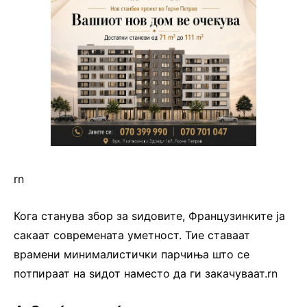
rn
Кога станува збор за ѕидовите, Французинките ја
сакаат современата уметност. Тие ставаат
врамени минималистички парчиња што се
потпираат на ѕидот наместо да ги закачуваат.rn