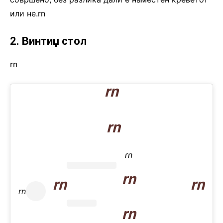
или не.rn
2. Винтиџ стол
rn
rn
rn
rn
rn
rn
rn
rn
rn