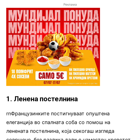
Реклама
1. Ленена постелнина
rnФранцузинките постигнуваат опуштена
елеганција во спалната соба со помош на
ленената постелнина, која секогаш изгледа
совршено, без разлика дали е наместен креветот