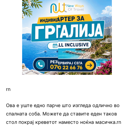
rn
Ова е уште едно парче што изгледа одлично во
спалната соба. Можете да ставите еден таков
стол покрај креветот наместо ноќна масичка.rn