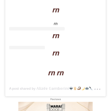
rn
rn
rn
rn
rn rn
A post shared by 𝔸𝕝𝕚𝕫𝕖́𝕖 𝔾𝕒𝕞𝕓𝕖𝕣𝕚𝕟𝕚
(@alizeegamberini)
Реклама