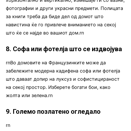
фотографии и други украсни предмети. Полицата
за книги треба да биде дел од домот што
навистина ќе го привлече вниманието на секој
што ќе се најде во вашиот дом.rn
8. Софа или фотелја што се издвојува
rnВо домовите на Французинките може да
забележите модерна кадифена софа или фотелја
што даваат допир на луксуз и софистицираност
на секој простор. Изберете богати бои, како
жолта или зелена.rn
9. Големо позлатено огледало
rn