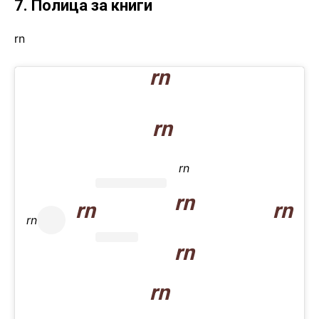
7. Полица за книги
rn
rn
rn
rn
rn
rn
rn
rn
rn
rn