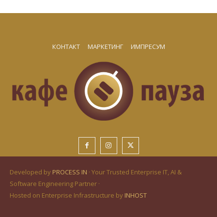
КОНТАКТ
МАРКЕТИНГ
ИМПРЕСУМ
Developed by
PROCESS IN
· Your Trusted Enterprise IT, AI &
Software Engineering Partner ·
Hosted on Enterprise Infrastructure by
INHOST