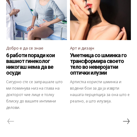
Добро е да се знае
Арт и дизајн
6 работи поради кои
Уметница со шминка го
вашиот гинеколог
трансформира своето
никогаш нема да ве
тело во неверојатни
осуди
оптички илузии
Сигурно сте се запрашале што
Артистка користи шминка и
ми поминува низ на глава на
водени бои за да ја изврти
докторот чие лице е толку
нашата перцепција за она што е
блиску до вашите интимни
реално, а што илузија.
делови.