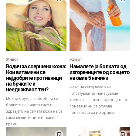
Живот
Живот
Водич за совршена кожа:
Намалете ја болката од
Кои витамини се
изгорениците од сонцето
најдобрите противници
на овие 5 начини
на брчките и
Иако на секој чекор не
нееднаквиот тен?
потсетуваат да нанесуваме
Моќно оружје во борбата со
крема за заштита од сонцето, и
брчките на лицето како и
понатаму ни се случува
здравјето на самата кожа не се
понекогаш да изгориме.
само квалитетните и скапи
креми.