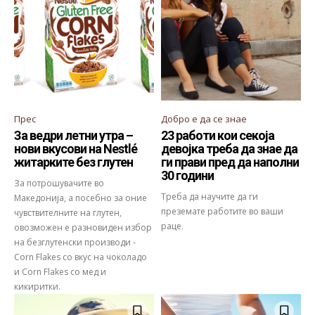
Прес
Добро е да се знае
За ведри летни утра –
23 работи кои секоја
нови вкусови на Nestlé
девојка треба да знае да
житарките без глутен
ги прави пред да наполни
30 години
За потрошувачите во
Треба да научите да ги
Македонија, а посебно за оние
преземате работите во ваши
чувствителните на глутен,
раце.
овозможен е разновиден избор
на безглутенски производи -
Corn Flakes со вкус на чоколадо
и Corn Flakes со мед и
кикиритки.