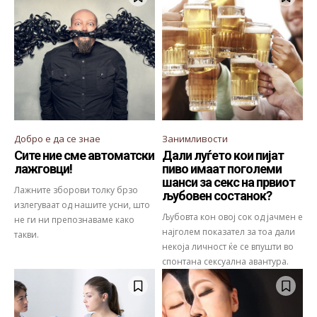
Добро е да се знае
Занимливости
Сите ние сме автоматски
Дали луѓето кои пијат
лажговци!
пиво имаат поголеми
шанси за секс на првиот
Лажните зборови толку брзо
љубовен состанок?
излегуваат од нашите усни, што
Љубовта кон овој сок од јачмен е
не ги ни препознаваме како
најголем показател за тоа дали
такви.
некоја личност ќе се впушти во
спонтана сексуална авантура.