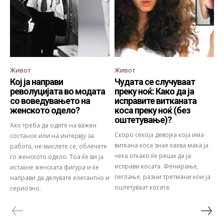
Живот
Живот
Кој ја направи
Чудата се случуваат
револуцијата во модата
преку ноќ: Како да ја
со воведувањето на
исправите витканата
женското одело?
коса преку ноќ (без
оштетување)?
Ако треба да одите на важен
Скоро секоја девојка која има
состанок или на интервју за
виткана коса знае каква мака ја
работа, не мислете се, облечете
чека откако ќе реши да ја
го женското одело. Тоа ќе ви ја
исправи косата. Фенирање,
истакне женската фигура и ќе
пеглање, разни третмани кои ја
направи да делувате елегантно и
оштетуваат косата.
сериозно.