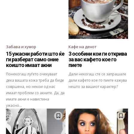
Забава и хумор
Кафе на денот
15 ужасни работи што ќе
3 особини кои ги открива
ги разберат само оние
за вас кафето кое го
коишто имаат акни
пиете
Понекогаш луѓето очекуваат
Дали некогаш сте се запрашале
дека вашата кожа треба да биде
дали кафето кое го пиете кажува
совршена, но некои од нас
нешто за вашиот карактер?
имаат проблем со акните. Да, да
имате акни е навистина
ужасно...