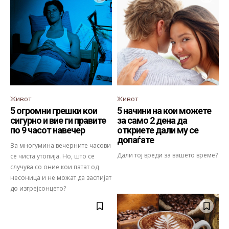
Живот
Живот
5 огромни грешки кои
5 начини на кои можете
сигурно и вие ги правите
за само 2 дена да
по 9 часот навечер
откриете дали му се
допаѓате
За многумина вечерните часови
Дали тој вреди за вашето време?
се чиста утопија. Но, што се
случува со оние кои патат од
несоница и не можат да заспијат
до изгрејсонцето?