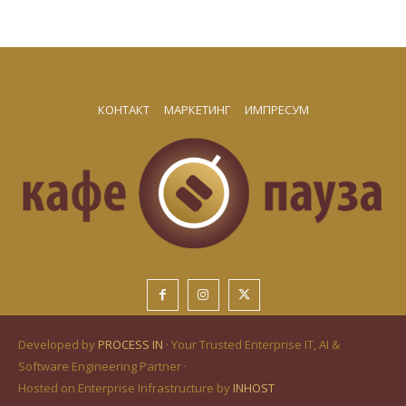
КОНТАКТ
МАРКЕТИНГ
ИМПРЕСУМ
Developed by
PROCESS IN
· Your Trusted Enterprise IT, AI &
Software Engineering Partner ·
Hosted on Enterprise Infrastructure by
INHOST