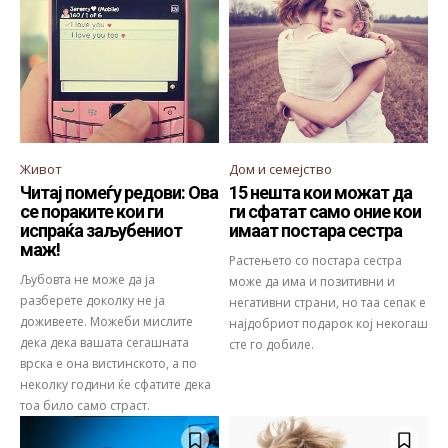
Живот
Дом и семејство
Читај помеѓу редови: Ова
15 нешта кои можат да
се пораките кои ги
ги сфатат само оние кои
испраќа заљубениот
имаат постара сестра
маж!
Растењето со постара сестра
Љубовта не може да ја
може да има и позитивни и
разберете доколку не ја
негативни страни, но таа сепак е
доживеете. Можеби мислите
најдобриот подарок кој некогаш
дека дека вашата сегашната
сте го добиле.
врска е она вистинското, а по
неколку години ќе сфатите дека
тоа било само страст.