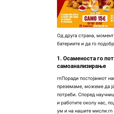
Од друга страна, момент
батериите и да го подоб
1. Осаменоста го по
самоанализирање
rnПоради постојаниот на
преземаме, можеме да ја
потреби. Според научниц
и работите околу нас, п
ум и на нашите мисли.rn