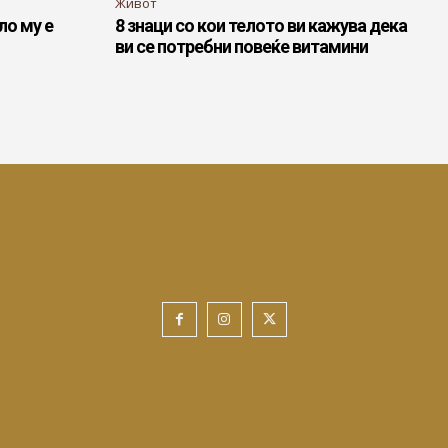
Живот
ло му е
8 знаци со кои телото ви кажува дека
ви се потребни повеќе витамини