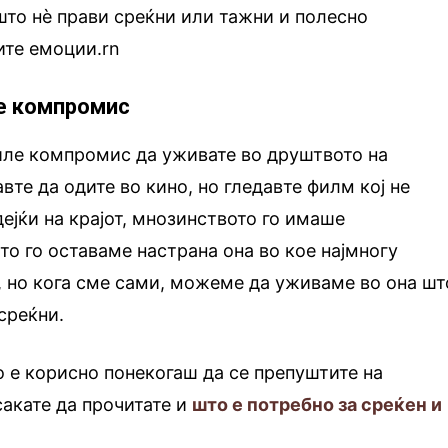
 што нè прави среќни или тажни и полесно
ите емоции.rn
те компромис
иле компромис да уживате во друштвото на
вте да одите во кино, но гледавте филм кој не
дејќи на крајот, мнозинството го имаше
то го оставаме настрана она во кое најмногу
 но кога сме сами, можеме да уживаме во она шт
среќни.
 е корисно понекогаш да се препуштите на
акате да прочитате и
што е потребно за среќен и