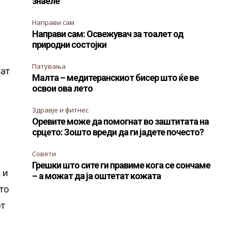
знаеле
Направи сам
Направи сам: Освежувач за тоалет од
природни состојки
Патувања
нат
Малта – медитеранскиот бисер што ќе ве
освои ова лето
Здравје и фитнес
Оревите може да помогнат во заштитата на
срцето: Зошто вреди да ги јадете почесто?
Совети
Грешки што сите ги правиме кога се сончаме
 и
– а можат да ја оштетат кожата
то
от