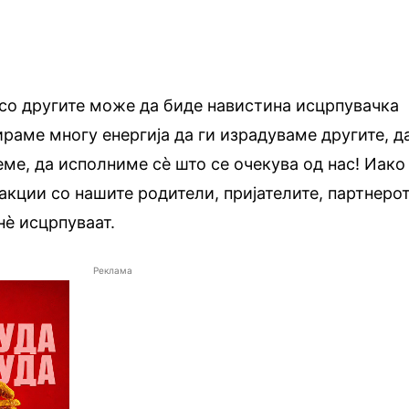
 со другите може да биде навистина исцрпувачка
ираме многу енергија да ги израдуваме другите, д
еме, да исполниме сè што се очекува од нас! Иако
ракции со нашите родители, пријателите, партнеро
нè исцрпуваат.
Реклама