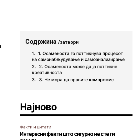
Содржина
/затвори
а
1. Осаменоста го поттикнува процесот
на самонабљудување и самоанализирање
т
2. Осаменоста може да ја поттикне
креативноста
3. Не мора да правите компромис
Најново
Факти и цитати
Интересни факти што сигурно не сте ги