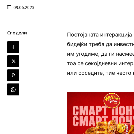
09.06.2023
Сподели
Постојаната интеракција
бидејќи треба да инвест
им угодиме, да ги насме
тоа се секојдневни инте
или соседите, тие често 