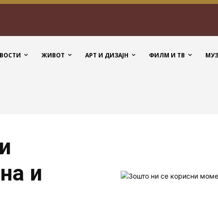
ВОСТИ
ЖИВОТ
АРТ И ДИЗАЈН
ФИЛМ И ТВ
МУ
и
на и