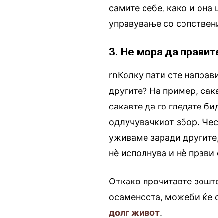
самите себе, како и она
управување со сопствен
3. Не мора да прави
rnКолку пати сте направ
другите? На пример, сака
сакавте да го гледате би
одлучувачкиот збор. Чес
уживаме заради другите,
нè исполнува и нè прави 
Откако прочитавте зошто
осаменоста, можеби ќе с
долг живот
.