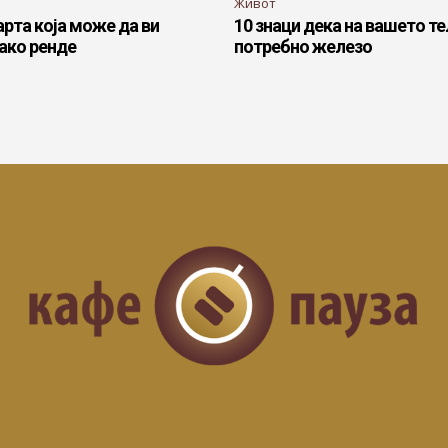
Живот
арта која може да ви
10 знаци дека на вашето те
ако ренде
потребно железо