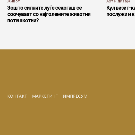
Живот
Арт и дизајн
Зошто силните луѓе секогаш се
Кул визит-к
соочуваат со најголемите животни
послужи и к
потешкотии?
КОНТАКТ
МАРКЕТИНГ
ИМПРЕСУМ