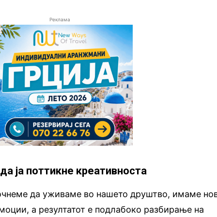
Реклама
да ја поттикне креативноста
почнеме да уживаме во нашето друштво, имаме но
моции, а резултатот е подлабоко разбирање на