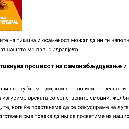
ите на тишина и осаменост можат да ни ги напол
рат нашето ментално здравје!rn
ттикнува процесот на самонабљудување и
плив на туѓи емоции, кои свесно или несвесно ги
 изгубиме врската со сопствените емоции, желби
ите, кога ќе престанеме да се фокусираме на луѓе
одготвени сме повеќе да им се посветиме на наши