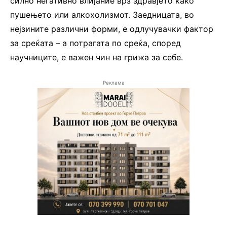
силно негативно влијание врз здравјето како
пушењето или алкохолизмот. Заедницата, во
нејзините различни форми, е одлучувачки фактор
за среќата – а потрагата по среќа, според
научниците, е важен чин на грижа за себе.
Реклама