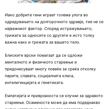
Иако добрите гени играат голема улога во
одредувањето на долгорочното здравје, тие не се
најважниот фактор. Според истражувањето,
грижата за односите со другите е исто толку
важна како и грижата за вашето тело.
Блиските врски помагаат да се одложи
менталното и физичкото стареење и
придонесуваат многу повеќе за среќа отколку
парите, славата, социјалната класа,
интелигенцијата и генетиката.
Емпатијата и приврзаноста се клучни за здравото
стареење. Осаменоста може да има подеднакво