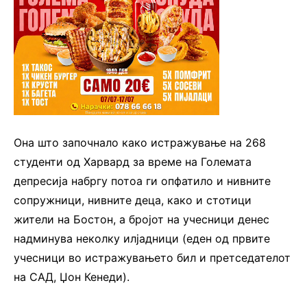
Она што започнало како истражување на 268
студенти од Харвард за време на Големата
депресија набргу потоа ги опфатило и нивните
сопружници, нивните деца, како и стотици
жители на Бостон, а бројот на учесници денес
надминува неколку илјадници (еден од првите
учесници во истражувањето бил и претседателот
на САД, Џон Кенеди).