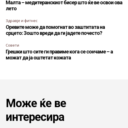
Малта – медитеранскиот бисер што ќе ве освои ова
лето
Здравје и фитнес
Оревите може да помогнат во заштитата на
срцето: Зошто вреди да ги јадете почесто?
Совети
Грешки што сите ги правиме кога се сончаме – а
можат да ја оштетат кожата
Може ќе ве
интересира