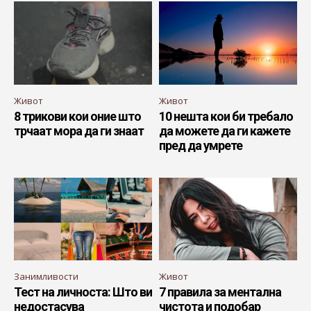
Живот
Живот
8 трикови кои оние што
10 нешта кои би требало
трчаат мора да ги знаат
да можете да ги кажете
пред да умрете
Занимливости
Живот
Тест на личноста: Што ви
7 правила за ментална
недостасува
чистота и подобар