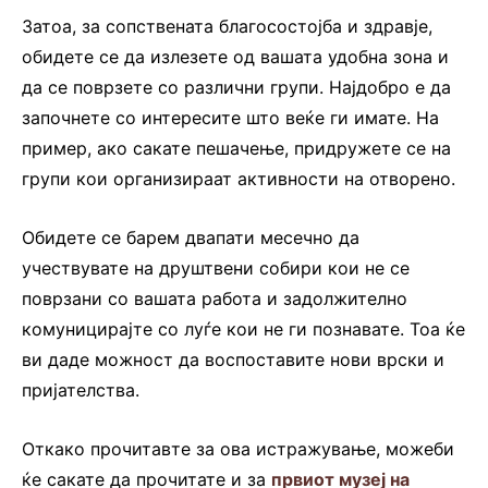
Затоа, за сопствената благосостојба и здравје,
обидете се да излезете од вашата удобна зона и
да се поврзете со различни групи. Најдобро е да
започнете со интересите што веќе ги имате. На
пример, ако сакате пешачење, придружете се на
групи кои организираат активности на отворено.
Обидете се барем двапати месечно да
учествувате на друштвени собири кои не се
поврзани со вашата работа и задолжително
комуницирајте со луѓе кои не ги познавате. Тоа ќе
ви даде можност да воспоставите нови врски и
пријателства.
Откако прочитавте за ова истражување, можеби
ќе сакате да прочитате и за
првиот музеј на