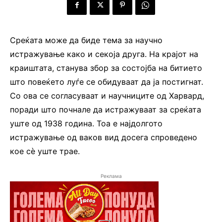
Среќата може да биде тема за научно
истражување како и секоја друга. На крајот на
краиштата, станува збор за состојба на битието
што повеќето луѓе се обидуваат да ја постигнат.
Со ова се согласуваат и научниците од Харвард,
поради што почнале да истражуваат за среќата
уште од 1938 година. Тоа е најдолгото
истражување од ваков вид досега спроведено
кое сè уште трае.
Реклама