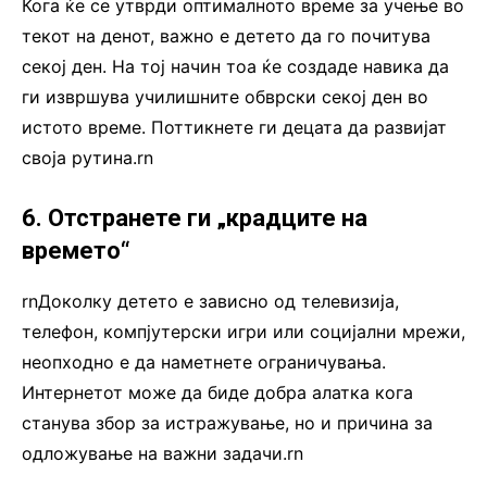
Кога ќе се утврди оптималното време за учење во
текот на денот, важно е детето да го почитува
секој ден. На тој начин тоа ќе создаде навика да
ги извршува училишните обврски секој ден во
истото време. Поттикнете ги децата да развијат
своја рутина.rn
6. Отстранете ги „крадците на
времето“
rnДоколку детето е зависно од телевизија,
телефон, компјутерски игри или социјални мрежи,
неопходно е да наметнете ограничувања.
Интернетот може да биде добра алатка кога
станува збор за истражување, но и причина за
одложување на важни задачи.rn