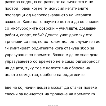
развива подоцна во развојот на личноста и не
постои човек кој не ги искусил негативните
последици од непрепознавањето на неговата
важност. Како да го научите детето да се справи
со многубројните обврски – училиште, домашни
работи, спорт, хоби? Децата учат доколку сте
трпеливи со нив, но во голем дел од случаите тие
ги имитираат родителите кога станува збор за
управување со времето. Важно е да се знае дека
управувањето со времето не е само одговорност
на децата, туку тоа е колективна обврска на
целото семејство, особено на родителите.
Еве на кој начин децата можат да станат повеќе
свесни за концептот на трошење на времето.rn
Реклама