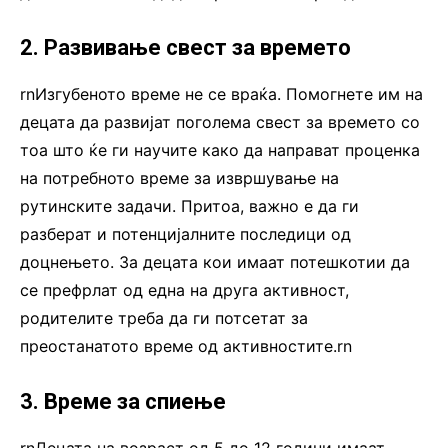
2. Развивање свест за времето
rnИзгубеното време не се враќа. Помогнете им на
децата да развијат поголема свест за времето со
тоа што ќе ги научите како да направат проценка
на потребното време за извршување на
рутинските задачи. Притоа, важно е да ги
разберат и потенцијалните последици од
доцнењето. За децата кои имаат потешкотии да
се префрлат од една на друга активност,
родителите треба да ги потсетат за
преостанатото време од активностите.rn
3. Време за спиење