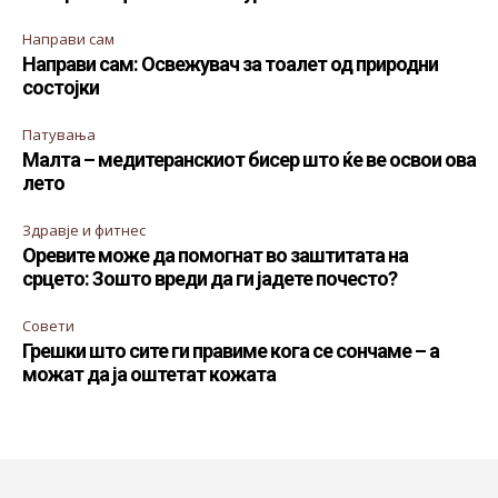
Направи сам
Направи сам: Освежувач за тоалет од природни
состојки
Патувања
Малта – медитеранскиот бисер што ќе ве освои ова
лето
Здравје и фитнес
Оревите може да помогнат во заштитата на
срцето: Зошто вреди да ги јадете почесто?
Совети
Грешки што сите ги правиме кога се сончаме – а
можат да ја оштетат кожата