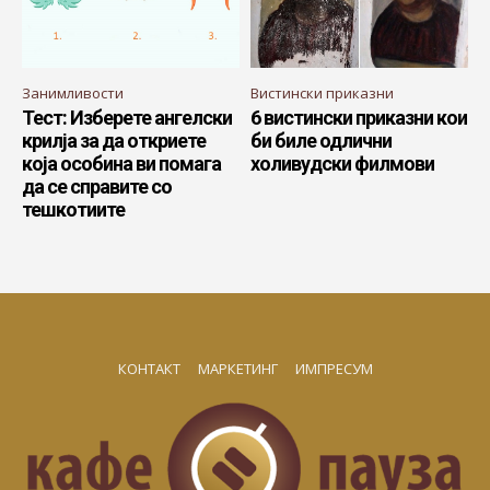
Занимливости
Вистински приказни
Тест: Изберете ангелски
6 вистински приказни кои
крилја за да откриете
би биле одлични
која особина ви помага
холивудски филмови
да се справите со
тешкотиите
КОНТАКТ
МАРКЕТИНГ
ИМПРЕСУМ