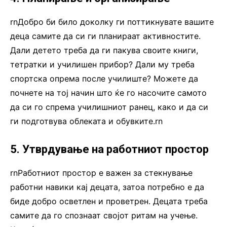
rnДобро би било доколку ги поттикнувате вашите
деца самите да си ги планираат активностите.
Дали детето треба да ги пакува своите книги,
тетратки и училишен прибор? Дали му треба
спортска опрема после училиште? Можете да
почнете на тој начин што ќе го насочите самото
да си го спрема училишниот ранец, како и да си
ги подготвува облеката и обувките.rn
5. Утврдување на работниот простор
rnРаботниот простор е важен за стекнување
работни навики кај децата, затоа потребно е да
биде добро осветлен и проветрен. Децата треба
самите да го спознаат својот ритам на учење.