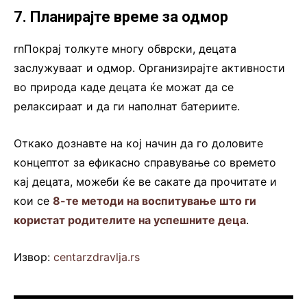
7. Планирајте време за одмор
rnПокрај толкуте многу обврски, децата
заслужуваат и одмор. Организирајте активности
во природа каде децата ќе можат да се
релаксираат и да ги наполнат батериите.
Откако дознавте на кој начин да го доловите
концептот за ефикасно справување со времето
кај децата, можеби ќе ве сакате да прочитате и
кои се
8-те методи на воспитување што ги
користат родителите на успешните деца
.
Извор:
centarzdravlja.rs