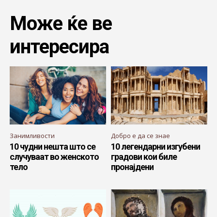
Може ќе ве
интересира
Занимливости
Добро е да се знае
10 чудни нешта што се
10 легендарни изгубени
случуваат во женското
градови кои биле
тело
пронајдени