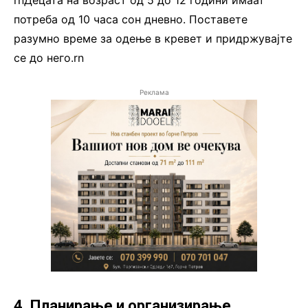
rnДецата на возраст од 5 до 12 години имаат
потреба од 10 часа сон дневно. Поставете
разумно време за одење в кревет и придржувајте
се до него.rn
Реклама
4. Планирање и организирање