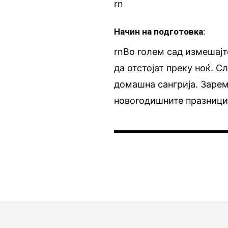
rn
Начин на подготовка:
rnВо голем сад измешајт
да отстојат преку ноќ. 
домашна сангрија. Зарем
новогодишните празници