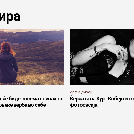
ира
Арт и дизајн
 ќе биде сосема поинаков
Ќерката на Курт Кобејн во 
овеќе верба во себе
фотосесија