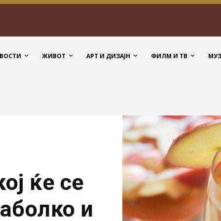
ВОСТИ
ЖИВОТ
АРТ И ДИЗАЈН
ФИЛМ И ТВ
МУ
ој ќе се
јаболко и