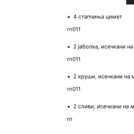
4 стапчиња цимет
rn011
2 јаболка, исечкани н
rn011
2 круши, исечкани на
rn011
2 сливи, исечкани на
rn