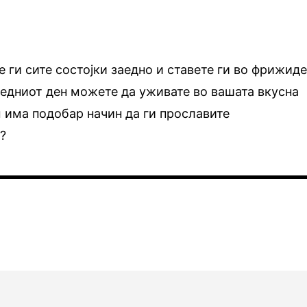
е ги сите состојки заедно и ставете ги во фрижид
Следниот ден можете да уживате во вашата вкусна
 има подобар начин да ги прославите
?