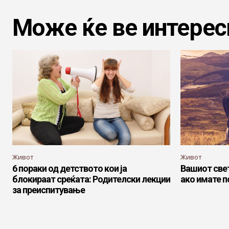
Може ќе ве интерес
Живот
Живот
6 пораки од детството кои ја
Вашиот свет
блокираат среќата: Родителски лекции
ако имате п
за преиспитување