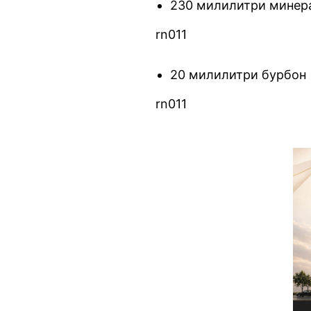
230 милилитри минер
rn011
20 милилитри бурбон
rn011