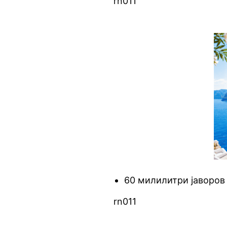
rn011
60 милилитри јаворов
rn011