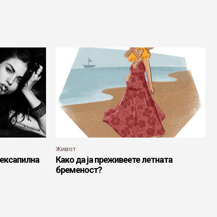
Живот
сексапилна
Како да ја преживеете летната
бременост?