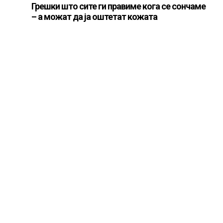
Грешки што сите ги правиме кога се сончаме
– а можат да ја оштетат кожата