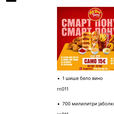
1 шише бело вино
rn011
700 милилитри јаболко