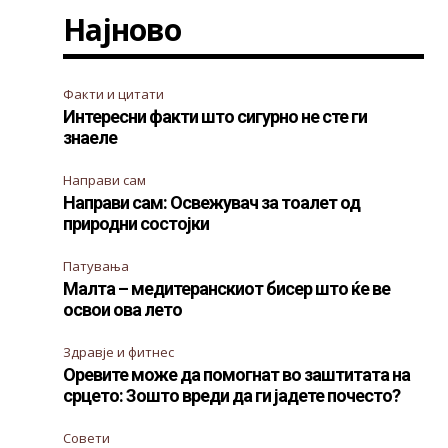
Најново
Факти и цитати
Интересни факти што сигурно не сте ги
знаеле
Направи сам
Направи сам: Освежувач за тоалет од
природни состојки
Патувања
Малта – медитеранскиот бисер што ќе ве
освои ова лето
Здравје и фитнес
Оревите може да помогнат во заштитата на
срцето: Зошто вреди да ги јадете почесто?
Совети