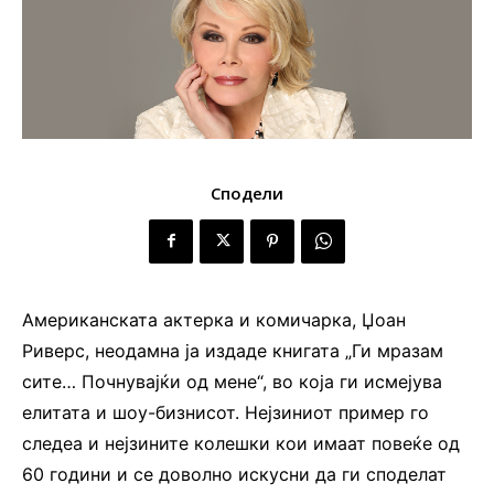
Сподели
Американската актерка и комичарка, Џоан
Риверс, неодамна ја издаде книгата „Ги мразам
сите… Почнувајќи од мене“, во која ги исмејува
елитата и шоу-бизнисот. Нејзиниот пример го
следеа и нејзините колешки кои имаат повеќе од
60 години и се доволно искусни да ги споделат