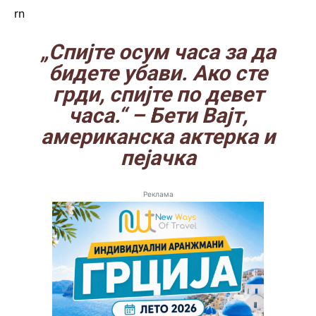
rn
„Спијте осум часа за да
бидете убави. Ако сте
грди, спијте по девет
часа.“
– Бети Вајт,
американска актерка и
пејачка
Реклама