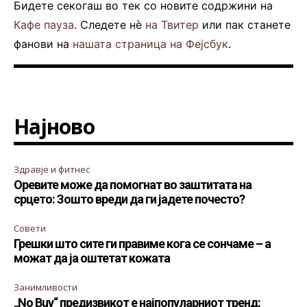
Бидете секогаш во тек со новите содржини на
Кафе пауза
. Следете нè
на Твитер
или пак станете
фанови на
нашата страница на Фејсбук
.
Најново
Здравје и фитнес
Оревите може да помогнат во заштитата на
срцето: Зошто вреди да ги јадете почесто?
Совети
Грешки што сите ги правиме кога се сончаме – а
можат да ја оштетат кожата
Занимливости
„No Buy“ предизвикот е најпопуларниот тренд: