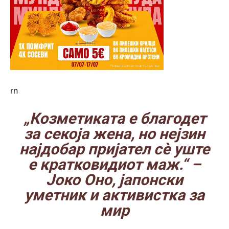
rn
„Козметиката е благодет
за секоја жена, но нејзин
најдобар пријател сè уште
е кратковидиот маж.“
–
Јоко Оно, јапонски
уметник и активистка за
мир