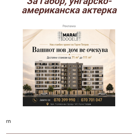
За Габор, унгарско-
американска актерка
Реклама
rn