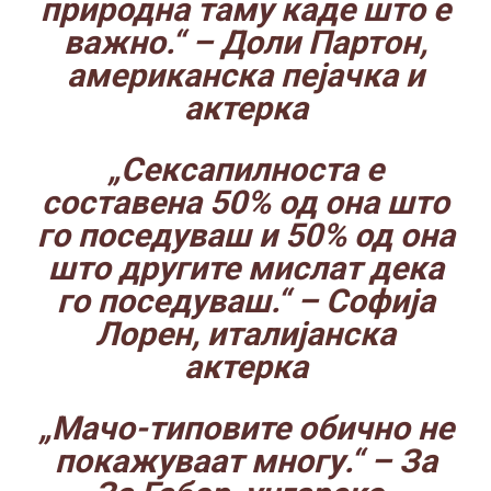
природна таму каде што е
важно.“
– Доли Партон,
американска пејачка и
актерка
„Сексапилноста е
составена 50% од она што
го поседуваш и 50% од она
што другите мислат дека
го поседуваш.“
– Софија
Лорен, италијанска
актерка
„Мачо-типовите обично не
покажуваат многу.“
– За