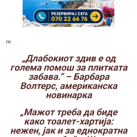
rn
„Длабокиот здив е од
голема помош за плитката
забава.“
– Барбара
Волтерс, американска
новинарка
„Мажот треба да биде
како тоалет-хартија:
нежен, јак и за еднократна