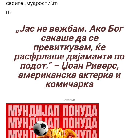
своите „мудрости“.rn
rn
„Јас не вежбам. Ако Бог
сакаше да се
превиткувам, ќе
расфрлаше дијаманти по
подот.“
– Џоан Риверс,
американска актерка и
комичарка
Реклама