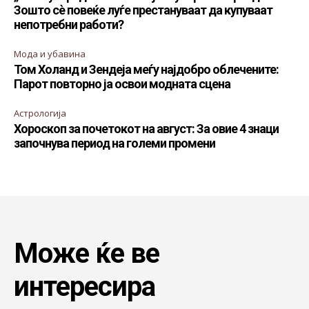
Зошто сè повеќе луѓе престануваат да купуваат
непотребни работи?
Мода и убавина
Том Холанд и Зендеја меѓу најдобро облечените:
Парот повторно ја освои модната сцена
Астрологија
Хороскоп за почетокот на август: За овие 4 знаци
започнува период на големи промени
Може ќе ве
интересира