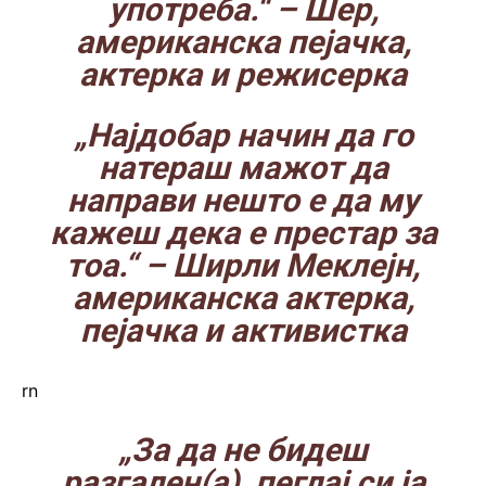
употреба.“
– Шер,
американска пејачка,
актерка и режисерка
„Најдобар начин да го
натераш мажот да
направи нешто е да му
кажеш дека е престар за
тоа.“
– Ширли Меклејн,
американска актерка,
пејачка и активистка
rn
„За да не бидеш
разгален(а), пеглај си ја