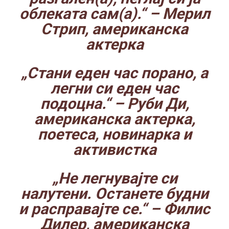
облеката сам(а).“
– Мерил
Стрип, американска
актерка
„Стани еден час порано, а
легни си еден час
подоцна.“
– Руби Ди,
американска актерка,
поетеса, новинарка и
активистка
„Не легнувајте си
налутени. Останете будни
и расправајте се.“
– Филис
Дилер, американска