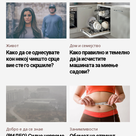
Живот
Дом и семејство
Како да се однесувате
Како правилно и темелно
кон некој чиешто срце
да ја исчистите
вие сте го скршиле?
машината за миење
садови?
Добро е да се знае
Занимливости
(ВИДЕО) Силно невреме
Обемот на струкот