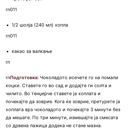
rn011
1/2 шолја (240 мл) хопла
rn011
какао за валкање
rn
rn
Подготовка:
Чоколадото исечете го на помали
коцки. Ставете го во сад и додајте ги солта и
чилито. Во тенџерче ставете ја хоплата и
почекајте да зоврие. Кога ќе зоврие, претурете ја
хоплата врз чоколадото и почекајте 3 минути без
да мешате. По три минути, измешајте ја смесата
со дрвена лажица додека не стане мазна.