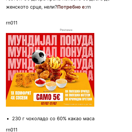
женското срце, нели?
Потребно е:
rn
rn011
Реклама
230 г чоколадо со 60% какао маса
rn011