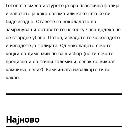
Готовата смеса истурете ја врз пластична фолија
и завртете ја како салама или како што ќе ви
биде згодно. Ставете го чоколадото во
замрзнувач и оставете го неколку часа додека не
се стврдне убаво. Потоа, извадете го чоколадото
и извадете ја фолијата. Од чоколадото сечете
коцки со димензии по ваш избор (не ги сечете
прецизно и со точни големини, сепак се викаат
камчиња, нели?). Камчињата извалкајте ги во
какао.
Најново