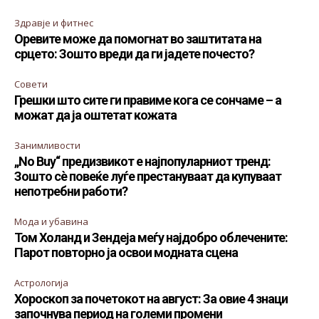
Здравје и фитнес
Оревите може да помогнат во заштитата на
срцето: Зошто вреди да ги јадете почесто?
Совети
Грешки што сите ги правиме кога се сончаме – а
можат да ја оштетат кожата
Занимливости
„No Buy“ предизвикот е најпопуларниот тренд:
Зошто сè повеќе луѓе престануваат да купуваат
непотребни работи?
Мода и убавина
Том Холанд и Зендеја меѓу најдобро облечените:
Парот повторно ја освои модната сцена
Астрологија
Хороскоп за почетокот на август: За овие 4 знаци
започнува период на големи промени