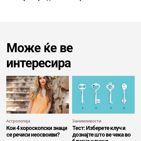
Може ќе ве
интересира
Астрологија
Занимливости
Кои 4 хороскопски знаци
Тест: Изберете клуч и
се речиси неосвоиви?
дознајте што ве чека во