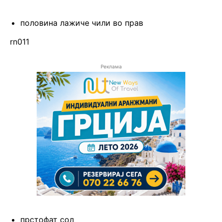
половина лажиче чили во прав
rn011
Реклама
прстофат сол