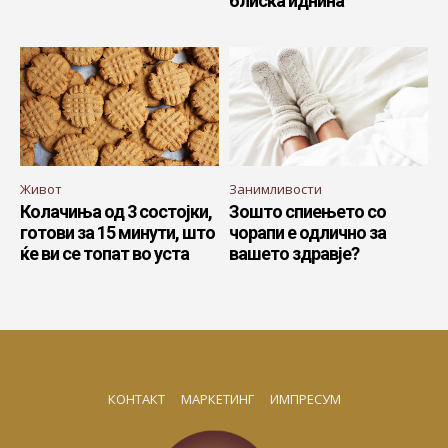
блиска иднина
Живот
Занимливости
Колачиња од 3 состојки,
Зошто спиењето со
готови за 15 минути, што
чорапи е одлично за
ќе ви се топат во уста
вашето здравје?
КОНТАКТ
МАРКЕТИНГ
ИМПРЕСУМ