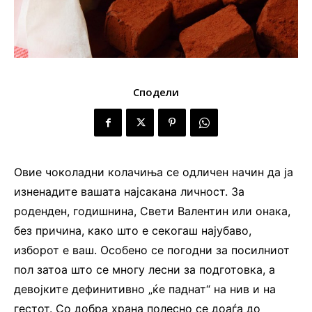
Сподели
Овие чоколадни колачиња се одличен начин да ја
изненадите вашата најсакана личност. За
роденден, годишнина, Свети Валентин или онака,
без причина, како што е секогаш најубаво,
изборот е ваш. Особено се погодни за посилниот
пол затоа што се многу лесни за подготовка, а
девојките дефинитивно „ќе паднат“ на нив и на
гестот. Со добра храна полесно се доаѓа до