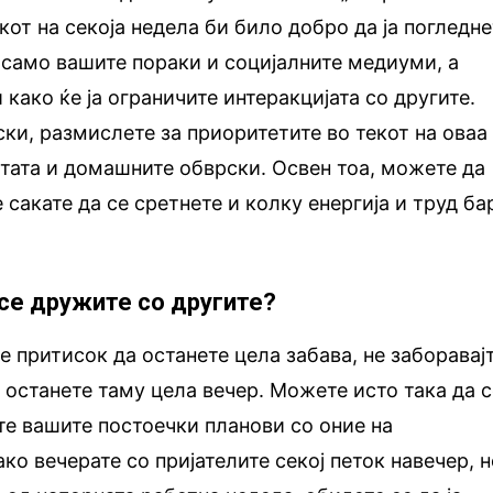
окот на секоја недела би било добро да ја погледн
и само вашите пораки и социјалните медиуми, а
 како ќе ја ограничите интеракцијата со другите.
ски, размислете за приоритетите во текот на оваа
отата и домашните обврски. Освен тоа, можете да
 сакате да се сретнете и колку енергија и труд ба
у се дружите со другите?
е притисок да останете цела забава, не заборавај
а останете таму цела вечер. Можете исто така да 
те вашите постоечки планови со оние на
ако вечерате со пријателите секој петок навечер, 