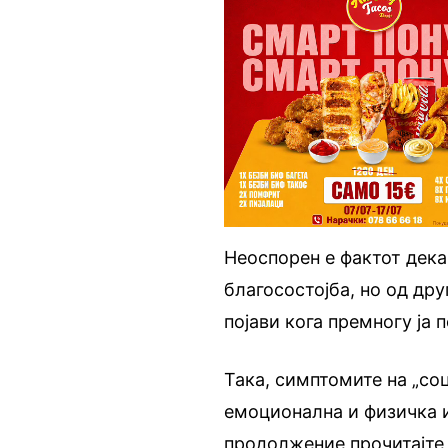
Неоспорен е фактот дека
благосостојба, но од др
појави кога премногу ја 
Така, симптомите на „со
емоционална и физичка и
продолжение прочитајте 