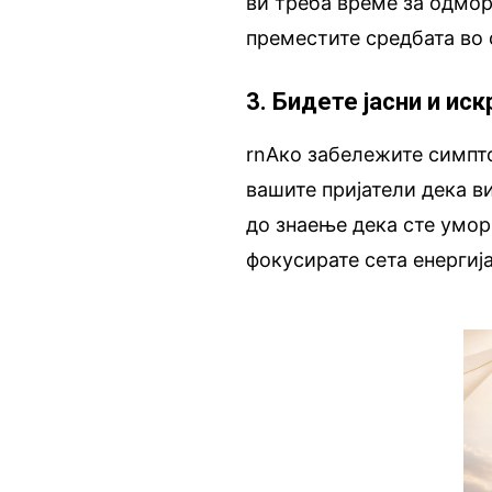
ви треба време за одмор
преместите средбата во с
3. Бидете јасни и ис
rnАко забележите симпто
вашите пријатели дека в
до знаење дека сте уморн
фокусирате сета енергија