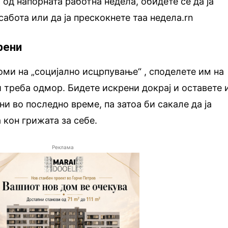
 од напорната работна недела, обидете се да ја
абота или да ја прескокнете таа недела.rn
крени
ми на „социјално исцрпување“ , споделете им на
и треба одмор. Бидете искрени докрај и оставете 
и во последно време, па затоа би сакале да ја
 кон грижата за себе.
Реклама