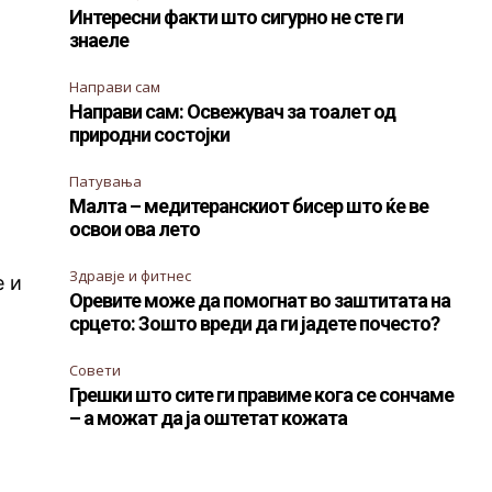
Интересни факти што сигурно не сте ги
знаеле
Направи сам
Направи сам: Освежувач за тоалет од
природни состојки
Патувања
Малта – медитеранскиот бисер што ќе ве
освои ова лето
Здравје и фитнес
е и
Оревите може да помогнат во заштитата на
срцето: Зошто вреди да ги јадете почесто?
Совети
Грешки што сите ги правиме кога се сончаме
– а можат да ја оштетат кожата