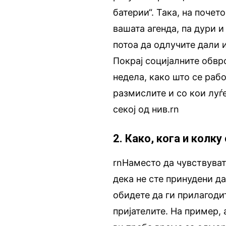
батерии“. Така, на почет
вашата агенда, па дури 
потоа да одлучите дали и
Покрај социјалните обвр
недела, како што се раб
размислите и со кои луѓе
секој од нив.rn
2. Како, кога и колк
rnНаместо да чувствуват
дека не сте принудени д
обидете да ги прилагоди
пријателите. На пример, 