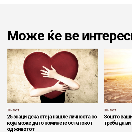
Може ќе ве интерес
Живот
Живот
25 знаци дека сте ја нашле личноста со
Зошто вашио
која може да го поминете остатокот
треба да ви
од животот