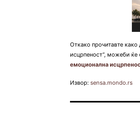
Откако прочитавте како 
исцрпеност“, можеби ќе 
емоционална исцрпено
Извор:
sensa.mondo.rs