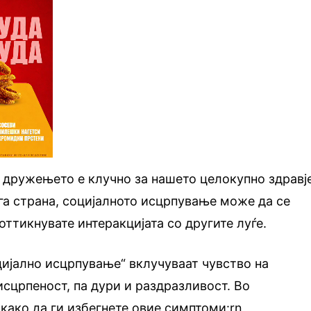
 дружењето е клучно за нашето целокупно здравј
уга страна, социјалното исцрпување може да се
поттикнувате интеракцијата со другите луѓе.
цијално исцрпување“ вклучуваат чувство на
сцрпеност, па дури и раздразливост. Во
како да ги избегнете овие симптоми:rn