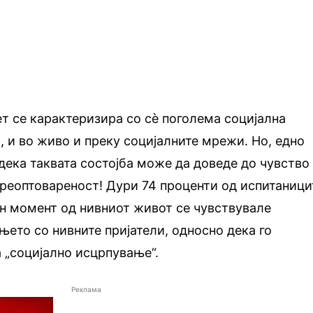
т се карактеризира со сè поголема социјална
, и во живо и преку социјалните мрежи. Но, едно
ека таквата состојба може да доведе до чувство
реоптовареност! Дури 74 проценти од испитаници
н момент од нивниот живот се чувствувале
ето со нивните пријатели, односно дека го
 „социјално исцрпување“.
Реклама