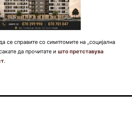
да се справите со симптомите на „социјална
сакате да прочитате и
што претставува
ст
.