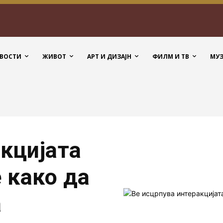
ВОСТИ
ЖИВОТ
АРТ И ДИЗАЈН
ФИЛМ И ТВ
МУ
кцијата
е како да
а