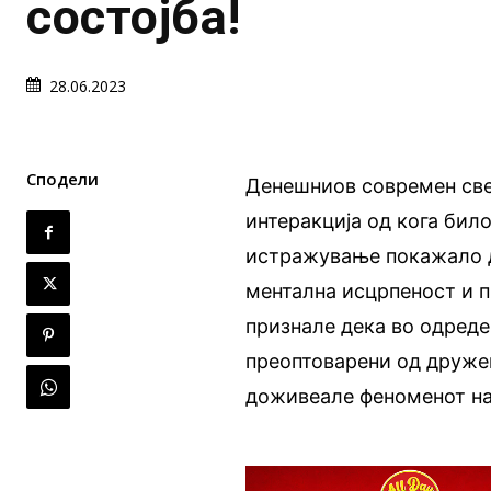
состојба!
28.06.2023
Сподели
Денешниов современ све
интеракција од кога било
истражување покажало д
ментална исцрпеност и п
признале дека во одреде
преоптоварени од дружењ
доживеале феноменот на