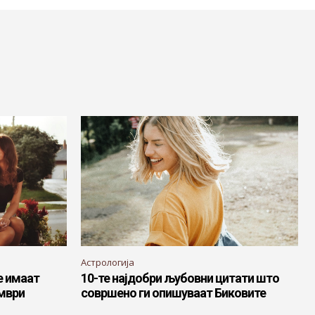
Астрологија
е имаат
10-те најдобри љубовни цитати што
ември
совршено ги опишуваат Биковите