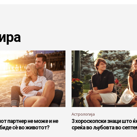
ира
Астрологија
т партнер не може и не
3 хороскопски знаци што ќ
 биде сѐ во животот?
среќа во љубовта во септ