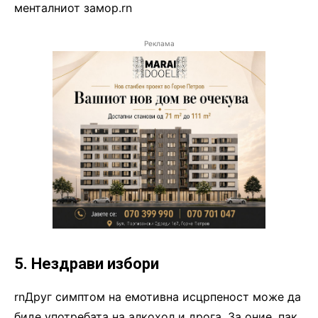
менталниот замор.rn
Реклама
5. Нездрави избори
rnДруг симптом на емотивна исцрпеност може да
биде употребата на алкохол и дрога. За оние, пак,