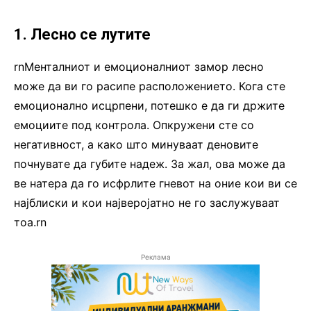
1. Лесно се лутите
rnМенталниот и емоционалниот замор лесно
може да ви го расипе расположението. Кога сте
емоционално исцрпени, потешко е да ги држите
емоциите под контрола. Опкружени сте со
негативност, а како што минуваат деновите
почнувате да губите надеж. За жал, ова може да
ве натера да го исфрлите гневот на оние кои ви се
најблиски и кои најверојатно не го заслужуваат
тоа.rn
Реклама