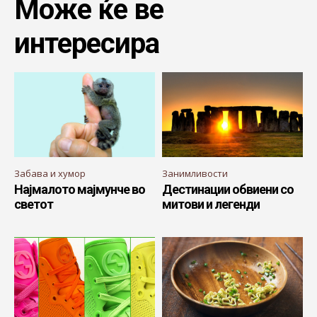
Може ќе ве
интересира
Забава и хумор
Занимливости
Најмалото мајмунче во
Дестинации обвиени со
светот
митови и легенди