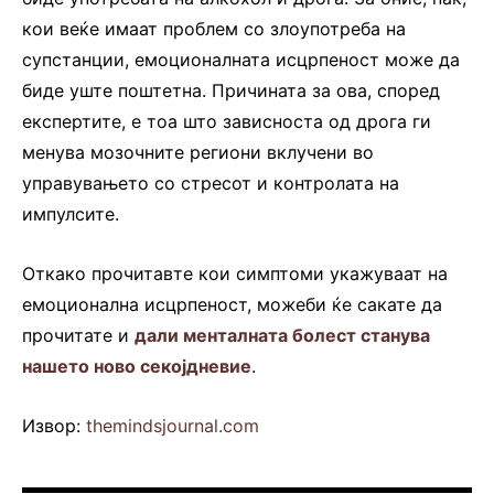
кои веќе имаат проблем со злоупотреба на
супстанции, емоционалната исцрпеност може да
биде уште поштетна. Причината за ова, според
експертите, е тоа што зависноста од дрога ги
менува мозочните региони вклучени во
управувањето со стресот и контролата на
импулсите.
Откако прочитавте кои симптоми укажуваат на
емоционална исцрпеност, можеби ќе сакате да
прочитате и
дали менталната болест станува
нашето ново секојдневие
.
Извор:
themindsjournal.com