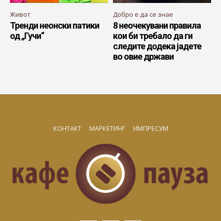
Живот
Добро е да се знае
Тренди неонски патики
8 неочекувани правила
од „Гучи“
кои би требало да ги
следите додека јадете
во овие држави
КОНТАКТ
МАРКЕТИНГ
ИМПРЕСУМ