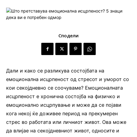
Сподели
Дали и како се разликува состојбата на
емоционална исцрпеност од стресот и уморот со
кои секојдневно се соочуваме? Емоционалната
исцрпеност е хронична состојба на физичко и
емоционално исцрпување и може да се појави
кога некој ќе доживее период на прекумерен
стрес во работата или личниот живот. Ова може
да влијае на секојдневниот живот, односите и