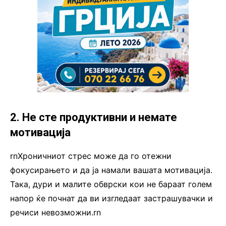
2. Не сте продуктивни и немате
мотивација
rnХроничниот стрес може да го отежни
фокусирањето и да ја намали вашата мотивација.
Така, дури и малите обврски кои не бараат голем
напор ќе почнат да ви изгледаат застрашувачки и
речиси невозможни.rn