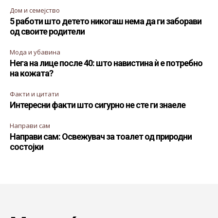
Дом и семејство
5 работи што детето никогаш нема да ги заборави
од своите родители
Мода и убавина
Нега на лице после 40: што навистина ѝ е потребно
на кожата?
Факти и цитати
Интересни факти што сигурно не сте ги знаеле
Направи сам
Направи сам: Освежувач за тоалет од природни
состојки