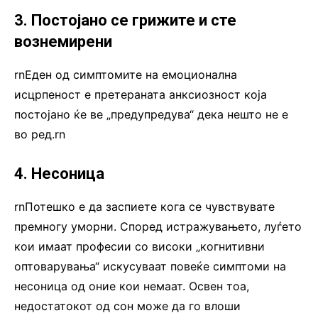
3. Постојано се грижите и сте
вознемирени
rnЕден од симптомите на емоционална
исцрпеност е претераната анксиозност која
постојано ќе ве „предупредува“ дека нешто не е
во ред.rn
4. Несоница
rnПотешко е да заспиете кога се чувствувате
премногу уморни. Според истражувањето, луѓето
кои имаат професии со високи „когнитивни
оптоварувања“ искусуваат повеќе симптоми на
несоница од оние кои немаат. Освен тоа,
недостатокот од сон може да го влоши