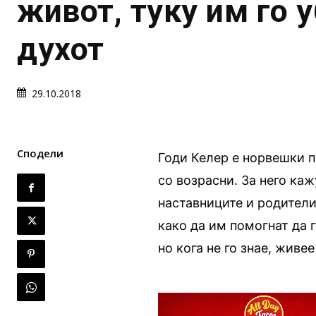
живот, туку им го 
духот
29.10.2018
Сподели
Годи Келер е норвешки п
со возрасни. За него каж
наставниците и родители
како да им помогнат да г
но кога не го знае, живе