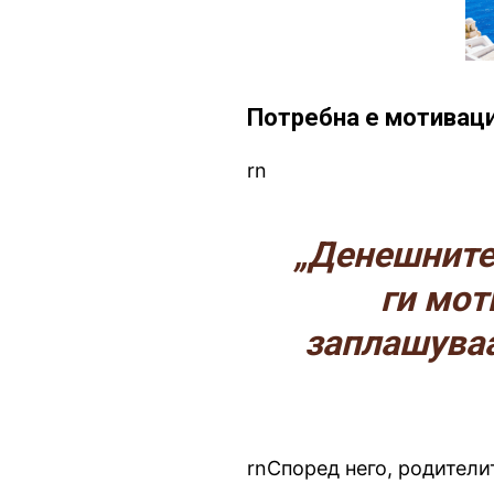
Потребна е мотиваци
rn
„Денешните 
ги мот
заплашуваа
rnСпоред него, родители