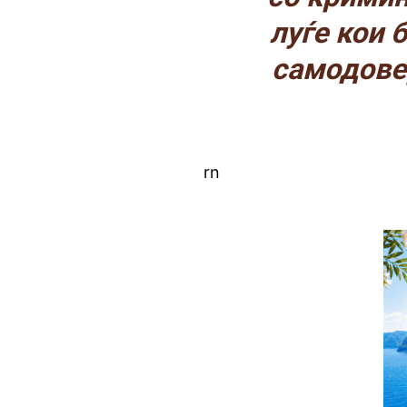
луѓе кои 
самодовер
rn