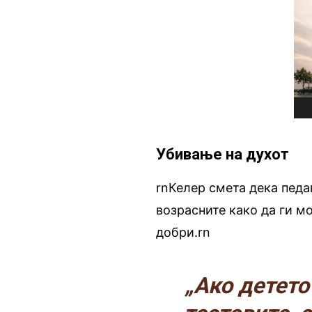
Убивање на духот
rnКелер смета дека педа
возрасните како да ги м
добри.rn
„Ако детето