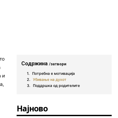
то
Содржина
/затвори
а
Потребна е мотивација
а и
Убивање на духот
а,
Поддршка од родителите
Најново