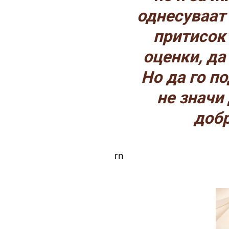
однесуваат
притисок
оценки, да
Но да го п
не значи 
добр
rn