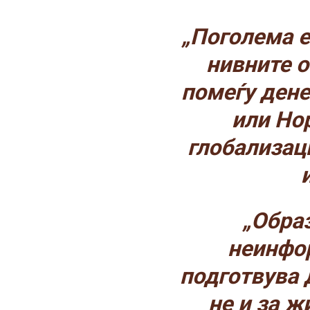
„Поголема е
нивните о
помеѓу дене
или Но
глобализац
„Обра
неинфор
подготвува 
не и за ж