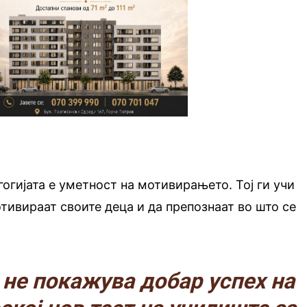
гогијата е уметност на мотивирањето. Тој ги учи
отивираат своите деца и да препознаат во што се
 не покажува добар успех на