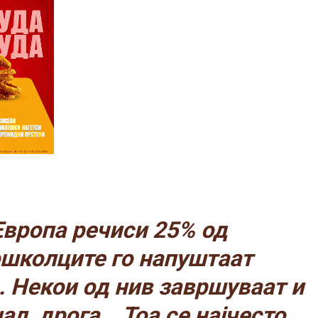
Европа речиси 25% од
школците го напуштаат
. Некои од нив завршуваат и
ал, дрога… Тоа се најчесто