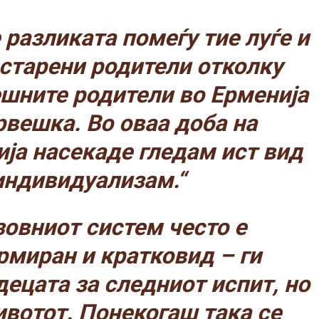
 разликата помеѓу тие луѓе и
старени родители отколку
шните родители во Ерменија
рвешка. Во оваа доба на
ија насекаде гледам ист вид
индивидуализам.“
зовниот систем често е
миран и кратковид – ги
децата за следниот испит, но
ивотот. Понекогаш така се