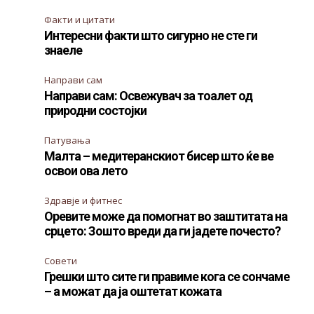
Факти и цитати
Интересни факти што сигурно не сте ги
знаеле
Направи сам
Направи сам: Освежувач за тоалет од
природни состојки
Патувања
Малта – медитеранскиот бисер што ќе ве
освои ова лето
Здравје и фитнес
Оревите може да помогнат во заштитата на
срцето: Зошто вреди да ги јадете почесто?
Совети
Грешки што сите ги правиме кога се сончаме
– а можат да ја оштетат кожата