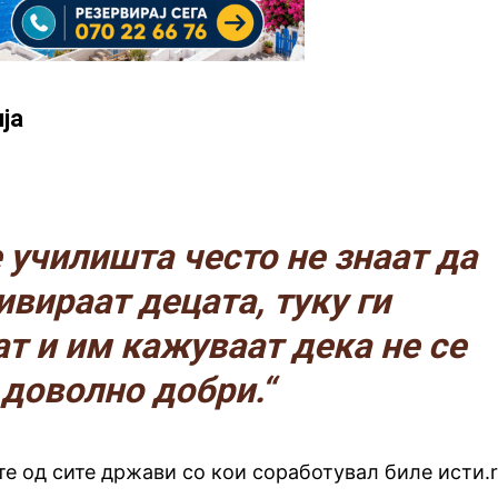
ја
училишта често не знаат да
ивираат децата, туку ги
т и им кажуваат дека не се
доволно добри.“
те од сите држави со кои соработувал биле исти.