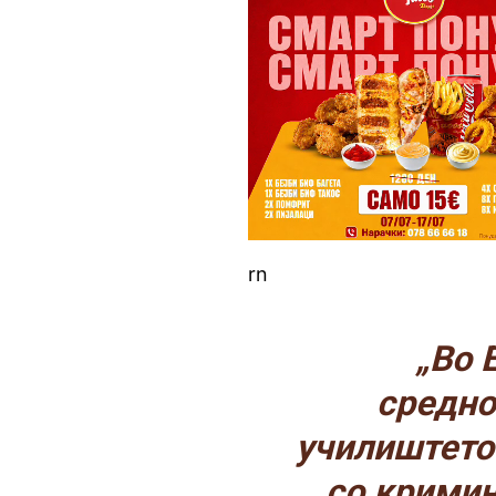
rn
„Во 
средно
училиштето
со кримин