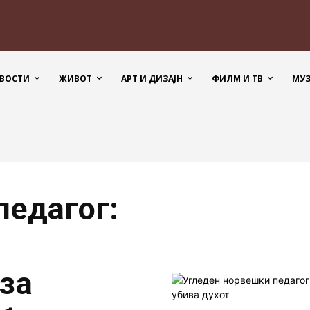
ВОСТИ
ЖИВОТ
АРТ И ДИЗАЈН
ФИЛМ И ТВ
МУ
педагог:
за