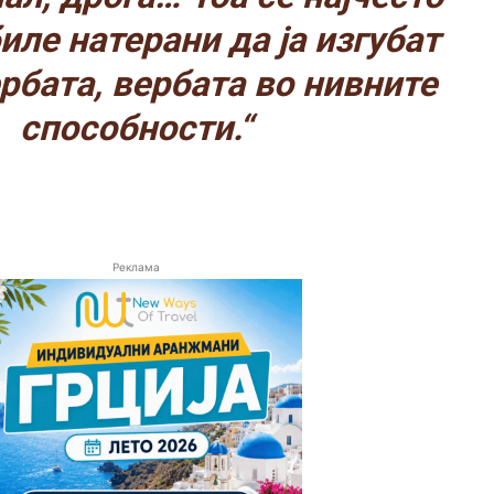
биле натерани да ја изгубат
бата, вербата во нивните
способности.“
Реклама