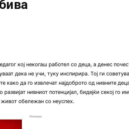
убива
едагог кој некогаш работел со деца, а денес почес
уваат дека не учи, туку инспирира. Тој ги советув
те како да го извлечат најдоброто од нивните дец
о развијат нивниот потенцијал, бидејќи секој го им
е живот обележан со неуспех.
Реклама