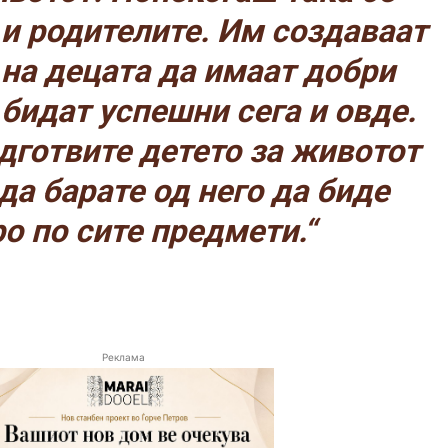
 и родителите. Им создаваат
 на децата да имаат добри
 бидат успешни сега и овде.
одготвите детето за животот
да барате од него да биде
о по сите предмети.“
Реклама