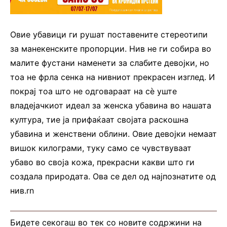
Овие убавици ги рушат поставените стереотипи
за манекенските пропорции. Нив не ги собира во
малите фустани наменети за слабите девојки, но
тоа не фрла сенка на нивниот прекрасен изглед. И
покрај тоа што не одговараат на сè уште
владејачкиот идеал за женска убавина во нашата
култура, тие ја прифаќаат својата раскошна
убавина и женствени облини. Овие девојки немаат
вишок килограми, туку само се чувствуваат
убаво во своја кожа, прекрасни какви што ги
создала природата. Ова се дел од најпознатите од
нив.rn
Бидете секогаш во тек со новите содржини на