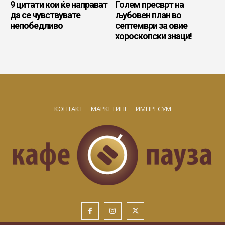
9 цитати кои ќе направат
Голем пресврт на
да се чувствувате
љубовен план во
непобедливо
септември за овие
хороскопски знаци!
КОНТАКТ
МАРКЕТИНГ
ИМПРЕСУМ