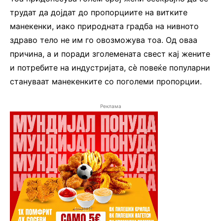
трудат да дојдат до пропорциите на витките
манекенки, иако природната градба на нивното
здраво тело не им го овозможува тоа. Од оваа
причина, а и поради зголемената свест кај жените
и потребите на индустријата, сè повеќе популарни
стануваат манекенките со поголеми пропорции.
Реклама