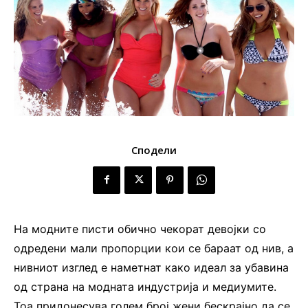
Сподели
На модните писти обично чекорат девојки со
одредени мали пропорции кои се бараат од нив, а
нивниот изглед е наметнат како идеал за убавина
од страна на модната индустрија и медиумите.
Тоа придонесува голем број жени бескрајно да се