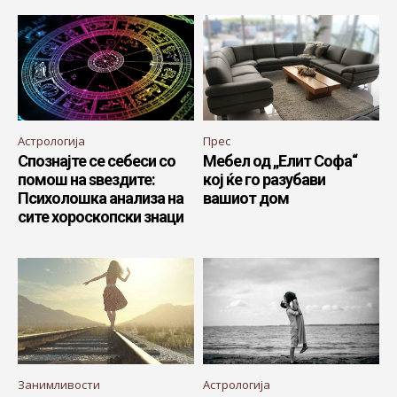
Астрологија
Прес
Спознајте се себеси со
Мебел од „Елит Софа“
помош на ѕвездите:
кој ќе го разубави
Психолошка анализа на
вашиот дом
сите хороскопски знаци
Занимливости
Астрологија