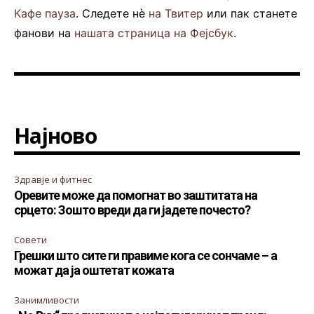
Кафе пауза
. Следете нè
на Твитер
или пак станете
фанови на
нашата страница на Фејсбук
.
Најново
Здравје и фитнес
Оревите може да помогнат во заштитата на
срцето: Зошто вреди да ги јадете почесто?
Совети
Грешки што сите ги правиме кога се сончаме – а
можат да ја оштетат кожата
Занимливости