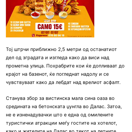
Тој штрчи приближно 2,5 метри од останатиот
дел од зградата и изгледа како да виси над
прометна улица. Похрабрите кои ќе допливаат до
крајот на базенот, ќе погледнат надолу и се
чувствуваат како да лебдат над врелиот асфалт.
Станува збор за вистинска мала сина оаза во
средината на бетонската џунгла во Далас. Затоа,
не е изненадувачки што е една од омилените
туристички атракции меѓу гостите на хотелот,
како и жителите на Далас во текот на летните