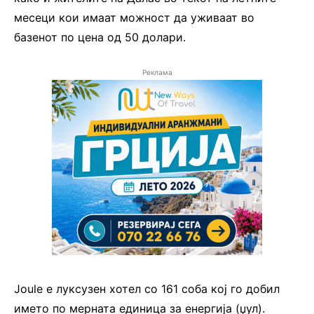
месеци кои имаат можност да уживаат во
базенот по цена од 50 долари.
Реклама
Joule е луксузен хотел со 161 соба кој го добил
името по мерната единица за енергија (џул).