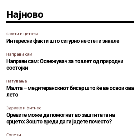
Најново
Факти и цитати
Интересни факти што сигурно не сте ги знаеле
Направи сам
Направи сам: Освежувач за тоалет од природни
состојки
Патувања
Малта – медитеранскиот бисер што ќе ве освои ова
лето
Здравје и фитнес
Оревите може да помогнат во заштитата на
срцето: Зошто вреди да ги јадете почесто?
Совети