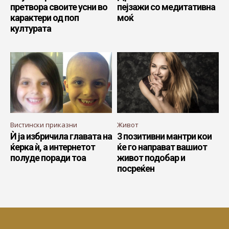
претвора своите усни во
пејзажи со медитативна
карактери од поп
моќ
културата
Вистински приказни
Живот
Ѝ ја избричила главата на
3 позитивни мантри кои
ќерка ѝ, а интернетот
ќе го направат вашиот
полуде поради тоа
живот подобар и
посреќен