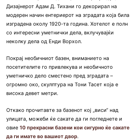
Дизајнерот Адам Д. Тихани го декорирал на
модерен начин ентериерот на зградата која била
изградена околу 1920-та година. Хотелот е полн
со интересни уметнички дела, вклучувајќи
неколку дела од Енди Ворхол.
Покрај необичниот базен, вниманието на
посетителите го привлекува и необичното
уметничко дело сместено пред зградата –
огромно око, скулптура на Тони Тасет која е
висока девет метри.
Откако прочитавте за базенот кој „виси“ над
улицата, можеби ќе сакате да ги погледнете и
овие
10 прекрасни базени кои сигурно ќе сакате
да ги имате во вашиот двор
.