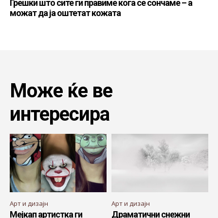
Грешки што сите ги правиме кога се сончаме – а
можат да ја оштетат кожата
Може ќе ве
интересира
Арт и дизајн
Арт и дизајн
Мејкап артистка ги
Драматични снежни