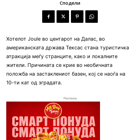
Сподели
Хотелот Joule во центарот на Далас, во
американската држава Тексас стана туристичка
атракција меѓу странците, како и локалните
жители. Причината се крие во необичната
положба на застаклениот базен, кој се наоѓа на
10-ти кат од зградата.
Реклама