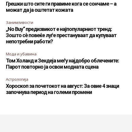
Грешки што сите ги правиме кога се сончаме – а
можат да ја оштетат кожата
Занимливости
„No Buy“ предизвикот е најпопуларниот тренд:
Зошто сè повеќе луѓе престануваат да купуваат
непотребни работи?
Мода и убавина
Том Холанд и Зендеја меѓу најдобро облечените:
Парот повторно ја освои модната сцена
Астрологија
Хороскоп за почетокот на август: За овие 4 знаци
започнува период на големи промени