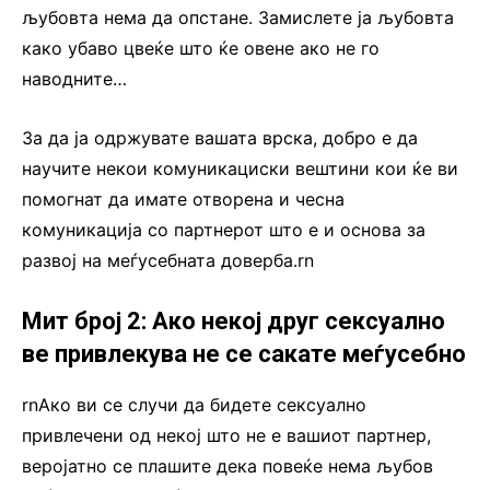
љубовта нема да опстане. Замислете ја љубовта
како убаво цвеќе што ќе овене ако не го
наводните…
За да ја одржувате вашата врска, добро е да
научите некои комуникациски вештини кои ќе ви
помогнат да имате отворена и чесна
комуникација со партнерот што е и основа за
развој на меѓусебната доверба.rn
Мит број 2: Ако некој друг сексуално
ве привлекува не се сакате меѓусебно
rnАко ви се случи да бидете сексуално
привлечени од некој што не е вашиот партнер,
веројатно се плашите дека повеќе нема љубов