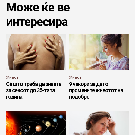
Може ќе ве
интересира
Живот
Живот
Сè што треба да знаете
9 чекори за да го
за сексот до 35-тата
промените животот на
година
подобро