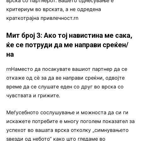
врска со партнерот. Вашето однесување е
критериум во врската, а не одредена
краткотрајна привлечност.rn
Мит број 3: Ако тој навистина ме сака,
ќе се потруди да ме направи среќен/
на
rnНаместо да посакувате вашиот партнер да се
откаже од сè за да ве направи среќни, одвојте
време да се слушате еден со друг во врска со
чувствата и грижите.
Меѓусебното сослушување и можноста да си ги
искажете потребите е многу поголем показател за
успехот во вашата врска отколку „симнувањето
ѕвезди од небото“ како што гледаме во