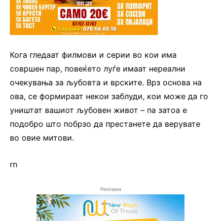
Кога гледаат филмови и серии во кои има
совршен пар, повеќето луѓе имаат нереални
очекувања за љубовта и врските. Врз основа на
ова, се формираат некои заблуди, кои може да го
уништат вашиот љубовен живот – па затоа е
подобро што побрзо да престанете да верувате
во овие митови.
rn
Реклама