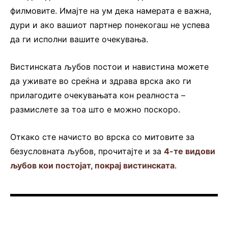
филмовите. Имајте на ум дека намерата е важна,
дури и ако вашиот партнер понекогаш не успева
да ги исполни вашите очекувања.
Вистинската љубов постои и навистина можете
да уживате во среќна и здрава врска ако ги
прилагодите очекувањата кон реалноста –
размислете за тоа што е можно поскоро.
Откако сте начисто во врска со митовите за
безусловната љубов, прочитајте и за
4-те видови
љубов кои постојат, покрај вистинската
.