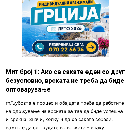
Мит број 1: Ако се сакате еден со друг
безусловно, врската не треба да биде
оптоварување
rnЉубовта е процес и обајцата треба да работите
на одржување на врската за таа да биде успешна
и среќна. Значи, колку и да се сакате себеси,
важно е да се трудите во врската – инаку