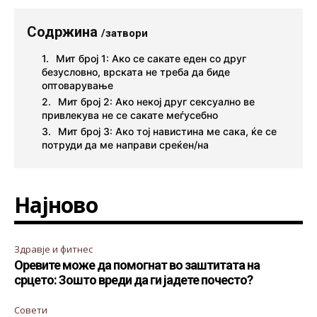
Содржина
/затвори
Мит број 1: Ако се сакате еден со друг
безусловно, врската не треба да биде
оптоварување
Мит број 2: Ако некој друг сексуално ве
привлекува не се сакате меѓусебно
Мит број 3: Ако тој навистина ме сака, ќе се
потруди да ме направи среќен/на
Најново
Здравје и фитнес
Оревите може да помогнат во заштитата на
срцето: Зошто вреди да ги јадете почесто?
Совети