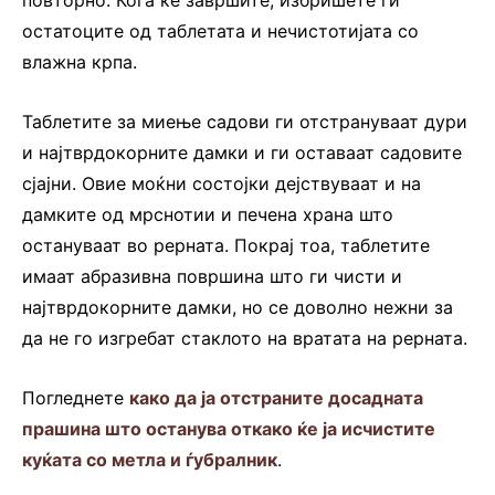
повторно. Кога ќе завршите, избришете ги
остатоците од таблетата и нечистотијата со
влажна крпа.
Таблетите за миење садови ги отстрануваат дури
и најтврдокорните дамки и ги оставаат садовите
сјајни. Овие моќни состојки дејствуваат и на
дамките од мрснотии и печена храна што
остануваат во рерната. Покрај тоа, таблетите
имаат абразивна површина што ги чисти и
најтврдокорните дамки, но се доволно нежни за
да не го изгребат стаклото на вратата на рерната.
Погледнете
како да ја отстраните досадната
прашина што останува откако ќе ја исчистите
куќата со метла и ѓубралник
.