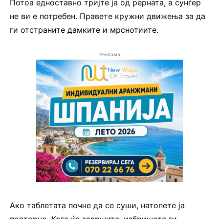
Потоа едноставно тријте ја од рерната, а сунѓер
не ви е потребен. Правете кружни движења за да
ги отстраните дамките и мрснотиите.
Реклама
Ако таблетата почне да се суши, натопете ја