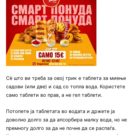
Сè што ви треба за овој трик е таблета за миење
садови (или две) и сад со топла вода. Користете
само таблети во прав, а не гел таблети.
Потопете ја таблетата во водата и држете ја
доволно долго за да апсорбира малку вода, но не
премногу долго за да не почне да се распаѓа.