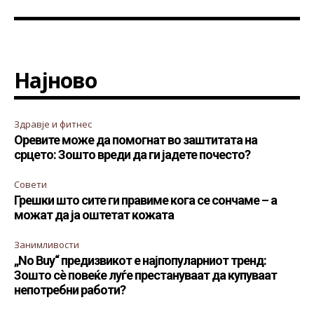
Најново
Здравје и фитнес
Оревите може да помогнат во заштитата на
срцето: Зошто вреди да ги јадете почесто?
Совети
Грешки што сите ги правиме кога се сончаме – а
можат да ја оштетат кожата
Занимливости
„No Buy“ предизвикот е најпопуларниот тренд:
Зошто сè повеќе луѓе престануваат да купуваат
непотребни работи?