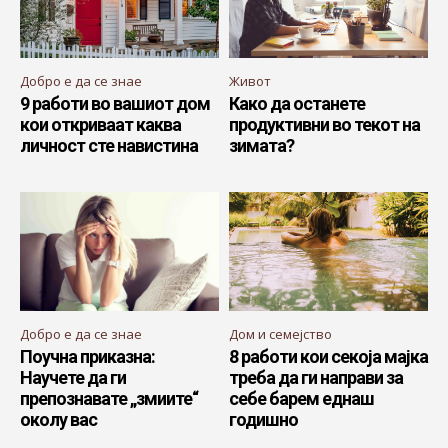
Добро е да се знае
Живот
9 работи во вашиот дом
Како да останете
кои откриваат каква
продуктивни во текот на
личност сте навистина
зимата?
Добро е да се знае
Дом и семејство
Поучна приказна:
8 работи кои секоја мајка
Научете да ги
треба да ги направи за
препознавате „змиите“
себе барем еднаш
околу вас
годишно