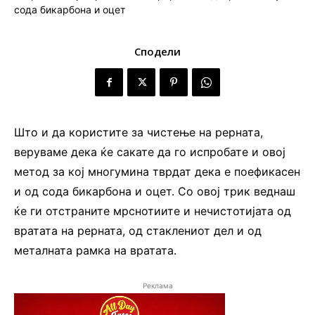
Сподели
Што и да користите за чистење на рерната,
веруваме дека ќе сакате да го испробате и овој
метод за кој многумина тврдат дека е поефикасен
и од сода бикарбона и оцет. Со овој трик веднаш
ќе ги отстраните мрснотиите и нечистотијата од
вратата на рерната, од стаклениот дел и од
металната рамка на вратата.
Реклама