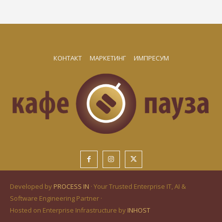
КОНТАКТ
МАРКЕТИНГ
ИМПРЕСУМ
Developed by
PROCESS IN
· Your Trusted Enterprise IT, AI &
Software Engineering Partner ·
Hosted on Enterprise Infrastructure by
INHOST