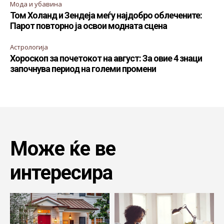
Мода и убавина
Том Холанд и Зендеја меѓу најдобро облечените:
Парот повторно ја освои модната сцена
Астрологија
Хороскоп за почетокот на август: За овие 4 знаци
започнува период на големи промени
Може ќе ве
интересира