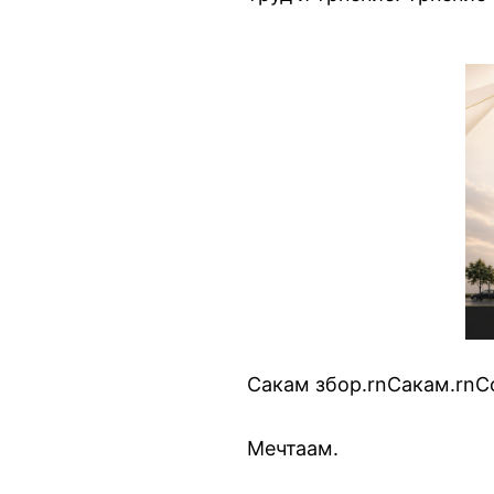
Сакам збор.rnСакам.rnС
Мечтаам.