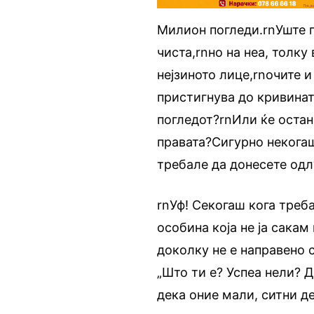
Милион погледи.rnУште 
чиста,rnно на неа, толк
нејзиното лице,rnочите 
пристигнува до кривинат
погледот?rnИли ќе остан
правата?Сигурно некогаш
требале да донесете одл
rnУф! Секогаш кога треб
особина која не ја сакам
доколку не е направено 
„Што ти е? Успеа нели? 
дека оние мали, ситни д