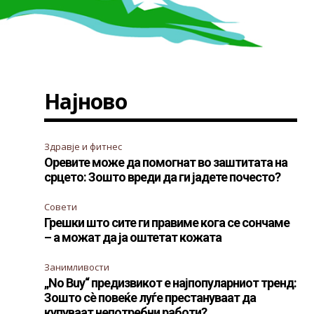
Најново
Здравје и фитнес
Оревите може да помогнат во заштитата на
срцето: Зошто вреди да ги јадете почесто?
Совети
Грешки што сите ги правиме кога се сончаме
– а можат да ја оштетат кожата
Занимливости
„No Buy“ предизвикот е најпопуларниот тренд:
Зошто сè повеќе луѓе престануваат да
купуваат непотребни работи?