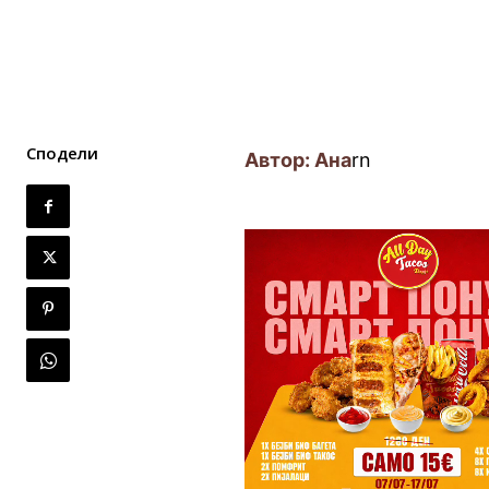
Сподели
Автор: Ана
rn