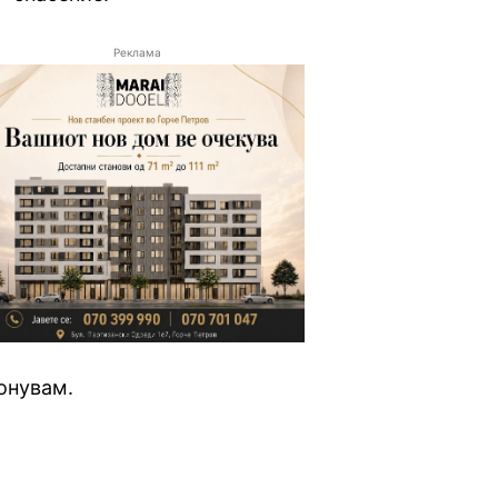
Реклама
онувам.