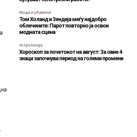
Мода и убавина
Том Холанд и Зендеја меѓу најдобро
облечените: Парот повторно ја освои
модната сцена
ка
Астрологија
Хороскоп за почетокот на август: За овие 4
знаци започнува период на големи промени
дна
д