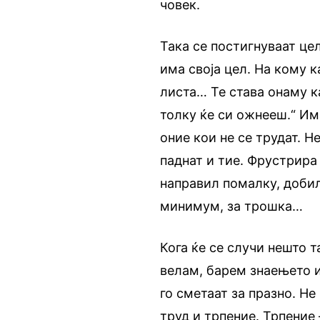
човек.
Така се постигнуваат це
има своја цел. На кому к
листа… Те става онаму к
толку ќе си ожнееш.“ Им
оние кои не се трудат. Н
паднат и тие. Фрустрира
направил помалку, добил 
минимум, за трошка…
Кога ќе се случи нешто т
велам, барем знаењето и
го сметаат за празно. Не
труд и трпение. Трпение 