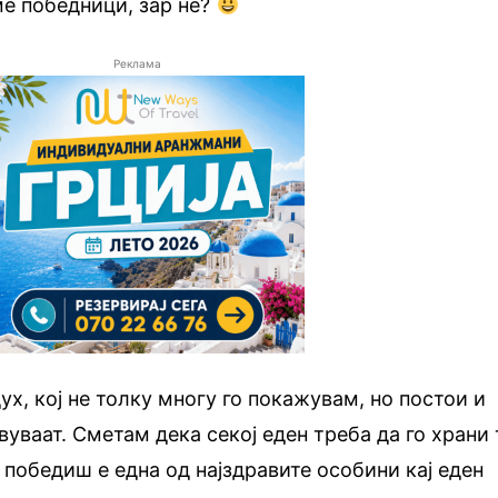
ме победници, зар не?
Реклама
х, кој не толку многу го покажувам, но постои и
твуваат. Сметам дека секој еден треба да го храни 
 победиш е една од најздравите особини кај еден