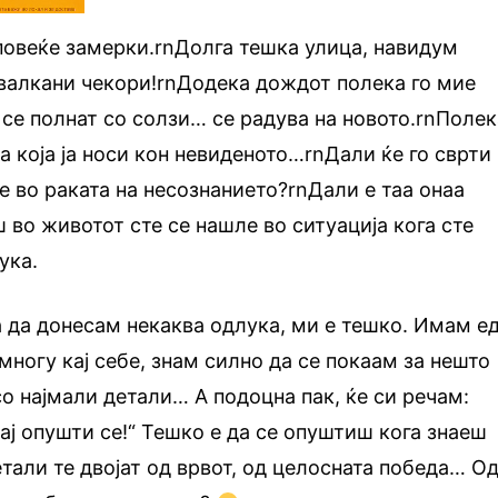
повеќе замерки.rnДолга тешка улица, навидум
у валкани чекори!rnДодека дождот полека го мие
и се полнат со солзи… се радува на новото.rnПоле
а која ја носи кон невиденото…rnДали ќе го сврти
е во раката на несознанието?rnДали е таа онаа
 во животот сте се нашле во ситуација кога сте
ука.
а да донесам некаква одлука, ми е тешко. Имам е
 многу кај себе, знам силно да се покаам за нешто
со најмали детали… А подоцна пак, ќе си речам:
Дај опушти се!“ Тешко е да се опуштиш кога знаеш
етали те двојат од врвот, од целосната победа… О