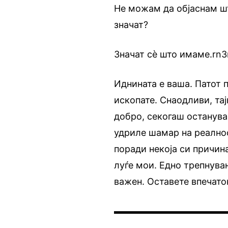
Не можам да објаснам ш
значат?
Значат сè што имаме.rnЗ
Иднината е ваша. Патот п
ископате. Снаодливи, тај
добро, секогаш останува
удриле шамар на реалнос
поради некоја си причина
луѓе мои. Едно трепнува
важен. Оставете впечато