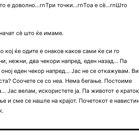
то е доволно…rnТри точки…rnТоа е сè…rnШто
начат сè што ќе имаме.
о кој ќе одите е онаков каков сами ќе си го
ни, нежни, два чекори напред, еден назад… Па
 оној еден чекор напред… Јас не се откажувам. Ви
та? Соочете се со неа. Нема бегање. Постоиме
… Јас велам, искористете ја. Па животот е краток
ње и сме се нашле на крајот. Почетокот е нависти
к.