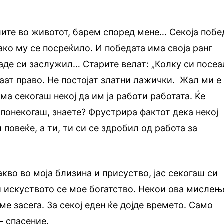
лите во животот, барем според мене… Секоја побе
ако му се посреќило. И победата има своја ранг
аде си заслужил… Старите велат: „Колку си посеа
аат право. Не постојат златни лажички. Жал ми е
ема секогаш некој да им ја работи работата. Ќе
 понекогаш, знаете? Фрустрира фактот дека некој
повеќе, а ти, ти си се здробил од работа за
акво во моја близина и присуство, јас секогаш си
 искуството се мое богатство. Некои ова мислењ
 ме засега. За секој еден ќе дојде времето. Само
– спасение.