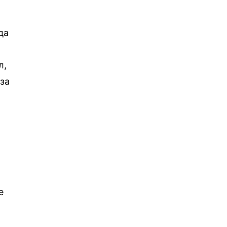
да
л,
 за
е