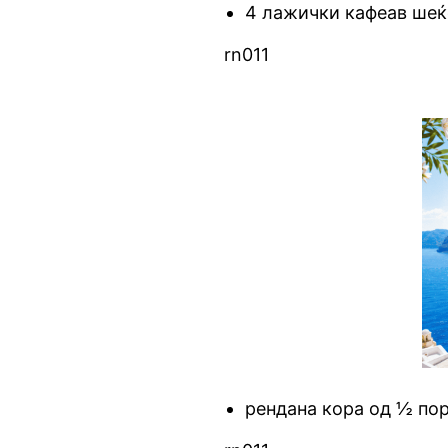
4 лажички кафеав ше
rn011
рендана кора од ½ по