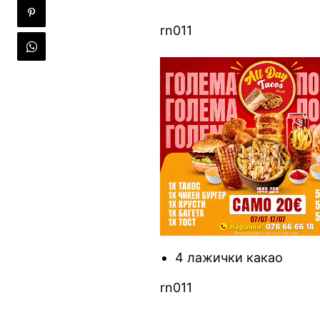
rn011
4 лажички какао
rn011