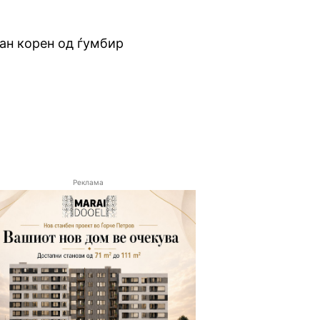
ан корен од ѓумбир
Реклама