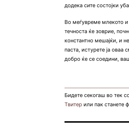
додека сите состојки уба
Во меѓувреме млекото и в
течноста ќе зоврие, почн
константно мешајќи, и н
паста, истурете ја оваа с
добро ќе се соедини, ва
Бидете секогаш во тек с
Твитер
или пак станете 