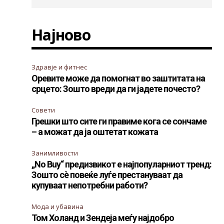
Најново
Здравје и фитнес
Оревите може да помогнат во заштитата на
срцето: Зошто вреди да ги јадете почесто?
Совети
Грешки што сите ги правиме кога се сончаме
– а можат да ја оштетат кожата
Занимливости
„No Buy“ предизвикот е најпопуларниот тренд:
Зошто сè повеќе луѓе престануваат да
купуваат непотребни работи?
Мода и убавина
Том Холанд и Зендеја меѓу најдобро