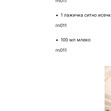
rn011
1 лажичка ситно исечк
rn011
100 мл млеко
rn011