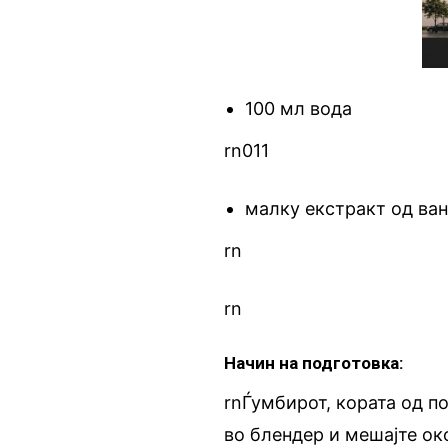
100 мл вода
rn011
малку екстракт од ва
rn
rn
Начин на подготовка:
rnЃумбирот, кората од п
во блендер и мешајте ок