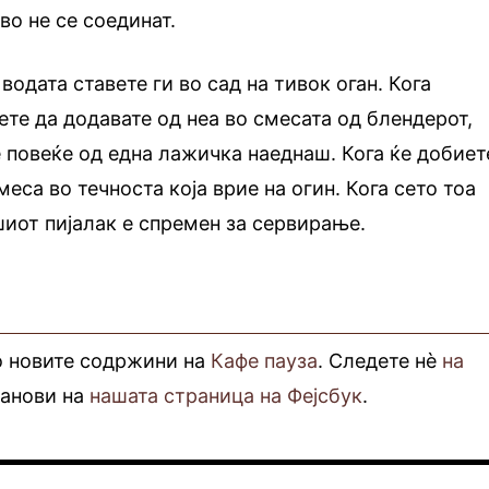
во не се соединат.
одата ставете ги во сад на тивок оган. Кога
ете да додавате од неа во смесата од блендерот,
е повеќе од една лажичка наеднаш. Кога ќе добиет
меса во течноста која врие на огин. Кога сето тоа
шиот пијалак е спремен за сервирање.
о новите содржини на
Кафе пауза
. Следете нè
на
фанови на
нашата страница на Фејсбук
.