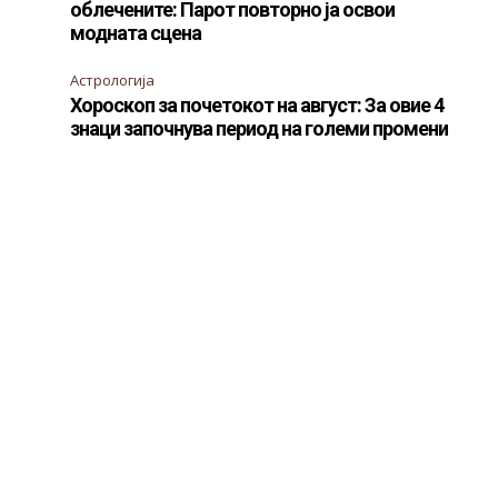
облечените: Парот повторно ја освои
модната сцена
Астрологија
Хороскоп за почетокот на август: За овие 4
знаци започнува период на големи промени