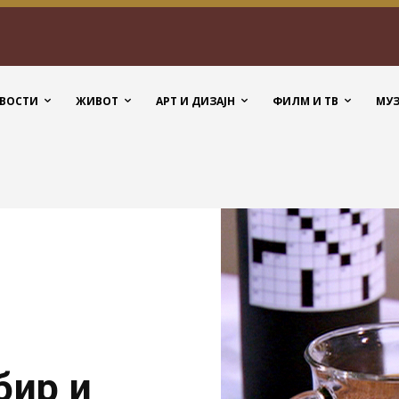
ВОСТИ
ЖИВОТ
АРТ И ДИЗАЈН
ФИЛМ И ТВ
МУ
бир и