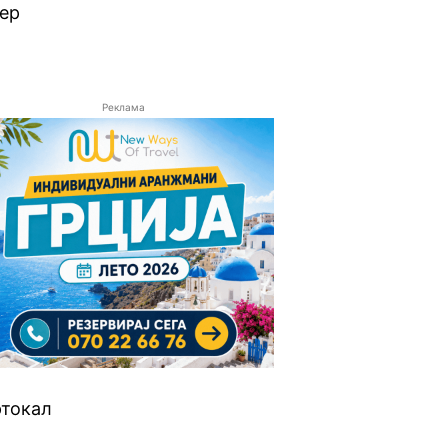
ќер
Реклама
ртокал