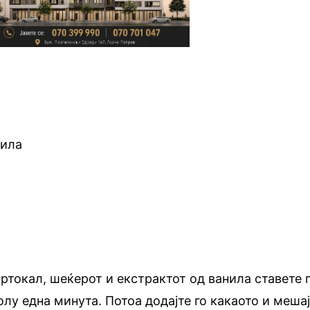
нила
ортокал, шеќерот и екстрактот од ванила ставете 
олу една минута. Потоа додајте го какаото и меша